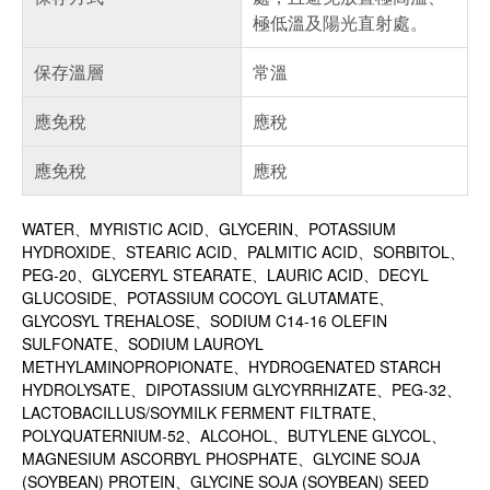
極低溫及陽光直射處。
保存溫層
常溫
應免稅
應稅
應免稅
應稅
WATER、MYRISTIC ACID、GLYCERIN、POTASSIUM
HYDROXIDE、STEARIC ACID、PALMITIC ACID、SORBITOL、
PEG-20、GLYCERYL STEARATE、LAURIC ACID、DECYL
GLUCOSIDE、POTASSIUM COCOYL GLUTAMATE、
GLYCOSYL TREHALOSE、SODIUM C14-16 OLEFIN
SULFONATE、SODIUM LAUROYL
METHYLAMINOPROPIONATE、HYDROGENATED STARCH
HYDROLYSATE、DIPOTASSIUM GLYCYRRHIZATE、PEG-32、
LACTOBACILLUS/SOYMILK FERMENT FILTRATE、
POLYQUATERNIUM-52、ALCOHOL、BUTYLENE GLYCOL、
MAGNESIUM ASCORBYL PHOSPHATE、GLYCINE SOJA
(SOYBEAN) PROTEIN、GLYCINE SOJA (SOYBEAN) SEED