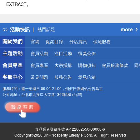
偏遠地區配送
EXTRACT。
詐騙網頁！請小心！
得獎公告
熱門話題
活動快訊
more
銀行優惠
偏遠地區配送
關於我們
官網
促銷目錄
分店資訊
保險服務
詐騙網頁！請小心！
主題活動
會員活動
注目活動
得獎公佈
會員專區
會員專區
大宗採購
購物須知
會員服務條款
隱
客服中心
常見問題
服務公告
意見信箱
服務時間：
週一至週日 09:00-21:00，例假日依網站公告為主
公司地址：
台北市北投區大業路136號5樓 (台灣)
食品業者登錄字號 A-122662550-00000-6
Copyright©2026 Uni-Prosperity Lifestyle Corp. All Right Reserved