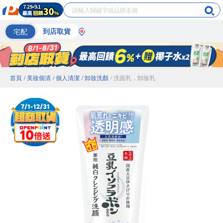
宅配
到店取貨
首頁
/ 美妝個清
/ 個人清潔
/ 卸妝洗顏
/ 洗面乳．卸妝乳