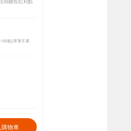
法用錢包/紅利點
送100點(單筆不累
入購物車