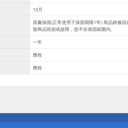
12月
原廠保固(正常使用下保固期限1年) 商品維修
致商品毀損或故障，恕不在保固範圍內。
一年
應稅
應稅
送
請小心！