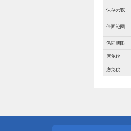
保存天數
保固範圍
保固期限
應免稅
應免稅
偏遠地區配
詐騙網頁！
得獎公告