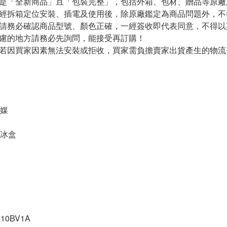
需是「全新商品」且「包裝完整」，包括外箱、包材、贈品等原
一經拆箱定位安裝、插電及使用後，除原廠鑑定為商品問題外，
前請務必確認商品型號、顏色正確，一經簽收即代表同意，不得
疑慮的地方請務必先詢問，能接受再訂購！
後若因買家因素無法安裝或拒收，買家需負擔賣家出貨產生的物流
冷媒
冰盒
10BV1A