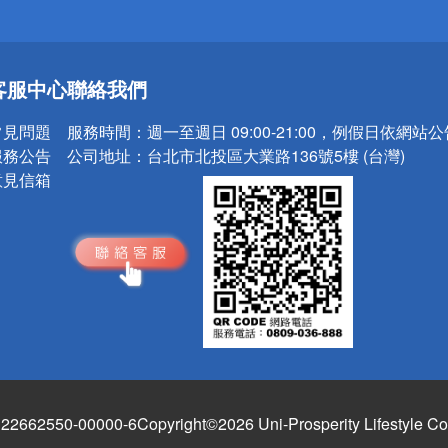
送
客服中心
聯絡我們
請小心！
常見問題
服務時間：
週一至週日 09:00-21:00，例假日依網站
服務公告
公司地址：
台北市北投區大業路136號5樓 (台灣)
意見信箱
662550-00000-6
Copyright©2026 Uni-Prosperity Lifestyle Co