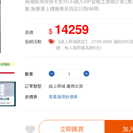
商城限用信用卡支付(不納入VIP資格之累積計算),無
數,無搬運上樓服務及指定日期/時間.
14259
$
原價
促銷活動
【線上商城限定】_0729-0820 滿$2200
贈，每人期間最高贈5次)
數量
訂單類型
線上商城 廠商出貨
折價券
查看適用折價券
立即購買
加