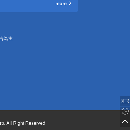
more
公告為主
rp. All Right Reserved