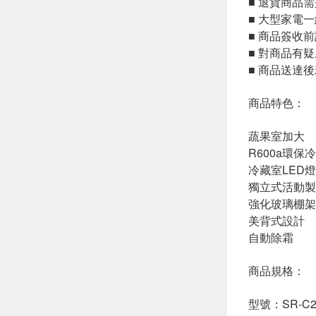
■ 退貨商品
■ 大型家電
■ 商品簽收
■ 對商品有
■ 商品送達
商品特色：
蔬果室加大
R600a環保
冷藏室LED燈
獨立式活動製
強化玻璃棚架
美背式設計
自動除霜
商品規格：
型號：SR-C2