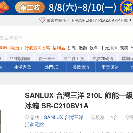
萬家福服務
PROSPERITY PLAZA APP下載
IGN
高蛋白
冷氣最高省萬
福利品
餅乾
泡麵
飲料
中元拜拜
義美
海苔
城
品牌旗艦館
買一送一
第二件五折
點數加碼送
檔期
泡
生活家電
熱門3C
美妝個清
嬰童保健
SANLUX 台灣三洋 210L 節能
冰箱 SR-C210BV1A
◎品牌：
SANLUX 台灣三洋
◎規格： 1台
◎
活家電館