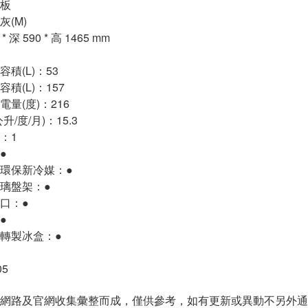
板
(M)
 深 590 * 高 1465 mm
積(L)：53
積(L)：157
量(度)：216
/度/月)：15.3
：1
●
a環保新冷媒：●
璃盤架：●
口：●
●
轉製冰盒：●
05
網路及官網收集彙整而成，僅供參考，如有更新或異動不另外通