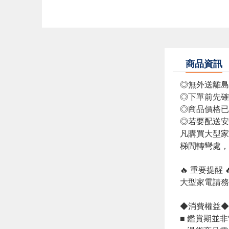
商品資訊
◎無外送離島
◎下單前先確
◎商品價格已
◎若要配送安
凡購買大型家
梯間轉彎處，
🔥 重要提醒 
大型家電請務
◆消費權益◆
■ 鑑賞期並非