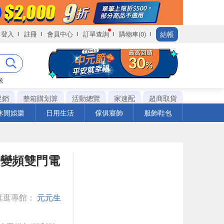
結帳
登入
註冊
會員中心
訂單查詢
購物車(0)
米
促銷
整箱購划算
活動總覽
家速配
超商取貨
休閒娛樂
日用生活
傢俱寢飾
服飾鞋包
一級變頻雙門電
逛逛專館：
元元生