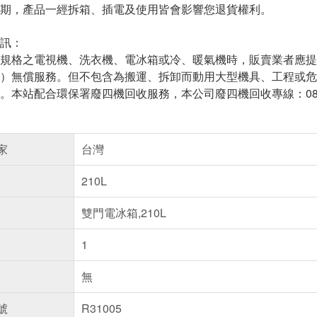
期，產品一經拆箱、插電及使用皆會影響您退貨權利。
訊：
規格之電視機、洗衣機、電冰箱或冷、暖氣機時，販賣業者應提
）無償服務。但不包含為搬運、拆卸而動用大型機具、工程或危
。本站配合環保署廢四機回收服務，本公司廢四機回收專線：0800-
家
台灣
210L
雙門電冰箱,210L
1
無
號
R31005