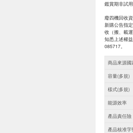
鑑賞期非試用
廢四機回收資
新購公告指定
收（搬、載運
知悉上述權益
085717。
商品來源國
容量(多規)
樣式(多規)
能源效率
產品責任險
產品核准字