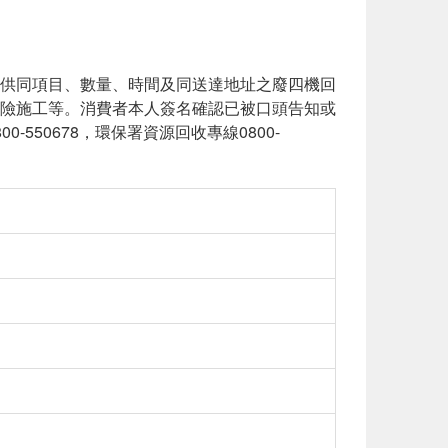
供同項目、數量、時間及同送達地址之廢四機回
險施工等。消費者本人簽名確認已被口頭告知或
550678，環保署資源回收專線0800-