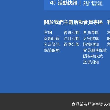
活動快訊
熱門話題
銀行優惠
偏遠地區配
關於我們
主題活動
會員專區
詐騙網頁！
官網
會員活動
會員專區
促銷目錄
注目活動
大宗採購
分店資訊
得獎公佈
購物須知
保險服務
會員服務條款
隱私權政策
退貨須知
食品業者登錄字號 A-122