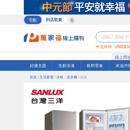
宅配
到店取貨
中元拜拜
UNIDES
巧克力
罐頭
咖啡
線上商
好康主題
生鮮冷凍
飲料零食
米油沖
首頁
/ 生活家電
/ 冰箱．洗衣機
/ 冰箱