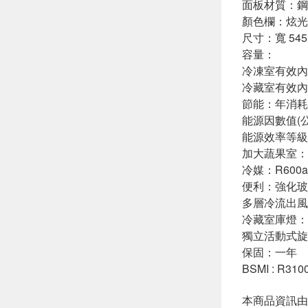
面板材質：鋼
顏色欄：炫光灰
尺寸：寬 545 *
容量：
冷凍室有效內容
冷藏室有效內容
節能：年消耗電
能源因數值(公升
能源效率等級
加大蔬果室：
冷媒：R600
便利：強化玻
多層冷流出風
冷藏室庫燈：
獨立活動式旋
保固：一年
BSMI : R310
本商品資訊由