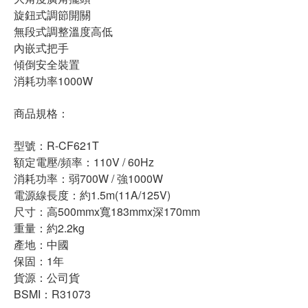
旋鈕式調節開關
無段式調整溫度高低
內嵌式把手
傾倒安全裝置
消耗功率1000W
商品規格：
型號：R-CF621T
額定電壓/頻率：110V / 60Hz
消耗功率：弱700W / 強1000W
電源線長度：約1.5m(11A/125V)
尺寸：高500mmx寬183mmx深170mm
重量：約2.2kg
產地：中國
保固：1年
貨源：公司貨
BSMI：R31073