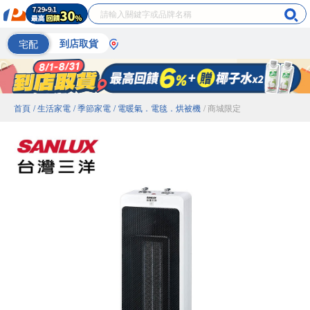
宅配
到店取貨
首頁
/ 生活家電
/ 季節家電
/ 電暖氣．電毯．烘被機
/ 商城限定