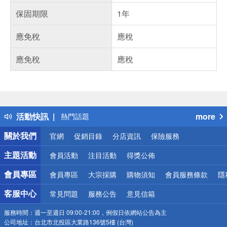
保固期限
1年
應免稅
應稅
應免稅
應稅
偏遠地區配送
詐騙網頁！請小心！
得獎公告
活動快訊
more
熱門話題
銀行優惠
關於我們
官網
促銷目錄
分店資訊
保險服務
偏遠地區配送
詐騙網頁！請小心！
主題活動
會員活動
注目活動
得獎公佈
會員專區
會員專區
大宗採購
購物須知
會員服務條款
隱
客服中心
常見問題
服務公告
意見信箱
服務時間：
週一至週日 09:00-21:00，例假日依網站公告為主
公司地址：
台北市北投區大業路136號5樓 (台灣)