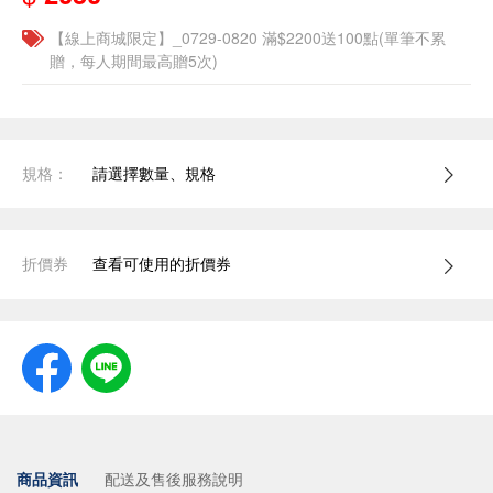
【線上商城限定】_0729-0820 滿$2200送100點(單筆不累
贈，每人期間最高贈5次)
規格：
請選擇數量、規格
折價券
查看可使用的折價券
商品資訊
配送及售後服務說明