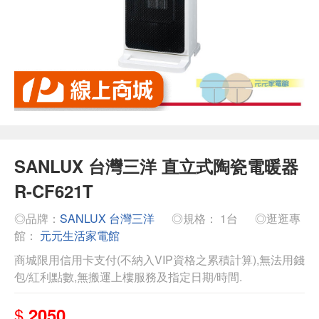
SANLUX 台灣三洋 直立式陶瓷電暖器
R-CF621T
◎品牌：
SANLUX 台灣三洋
◎規格： 1台
◎逛逛專
館：
元元生活家電館
商城限用信用卡支付(不納入VIP資格之累積計算),無法用錢
包/紅利點數,無搬運上樓服務及指定日期/時間.
$
2050