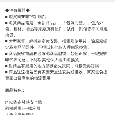
◆消費權益◆
■ 鑑賞期並非"試用期"。
■ 退貨商品需是「全新商品」且「包裝完整」，包括外
箱、包材、贈品等原廠所有配件，缺件、刮傷皆不同意退
換貨。
■ 大型家電一經拆箱定位安裝、插電及使用後，除原廠鑑
定為商品問題外，不得以其他個人理由退換貨。
■ 商品簽收前請務必確認商品型號、顏色正確，一經簽收
即代表同意，不得以其他個人理由退換貨。
■ 對商品有疑慮的地方請務必先詢問，能接受再訂購！
■ 商品送達後若因買家因素無法安裝或拒收，買家需負擔
賣家出貨產生的物流費用
商品特色：
PTC陶瓷發熱安全體
兩檔暖風+一檔冷風
大角度廣角擺頭