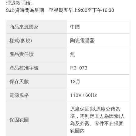
理退款手續。
3.出貨時間為星期一至星期五早上9:00至下午16:30
商品來源國家
中國
樣式(多規)
陶瓷電暖器
產品責任險
無
產品核准字號
R31073
保存天數
12月
電源規格
110V / 60Hz
原廠保固(以原廠公佈為
準，需判定非人為因素)人
保固範圍
為及外觀、零件不在保固
範圍內