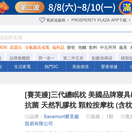
萬家福服務
PROSPERITY PLAZA APP下載
IGN
高蛋白
冷氣最高省萬
福利品
餅乾
泡麵
飲料
中元拜拜
義美
洋芋片
城
品牌旗艦館
買一送一
第二件五折
點數加碼送
檔期
泡
生活家電
熱門3C
美妝個清
嬰童保健
[賽芙嫚]三代纏眠枕 美國品牌寢具i
抗菌 天然乳膠枕 顆粒按摩枕 (含枕
◎品牌：
Savamunt賽芙嫚
◎規格： 1顆
◎逛
貿易有限公司