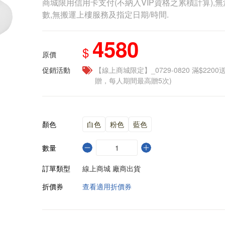
商城限用信用卡支付(不納入VIP資格之累積計算),無
數,無搬運上樓服務及指定日期/時間.
4580
$
原價
促銷活動
【線上商城限定】_0729-0820 滿$2200
贈，每人期間最高贈5次)
顏色
白色
粉色
藍色
數量
訂單類型
線上商城 廠商出貨
折價券
查看適用折價券