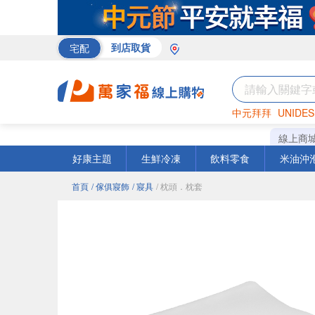
宅配
到店取貨
中元拜拜
UNIDES
巧克力
罐頭
海苔
線上商
好康主題
生鮮冷凍
飲料零食
米油沖
首頁
/ 傢俱寢飾
/ 寢具
/ 枕頭．枕套