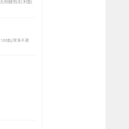
法用錢包/紅利點
送100點(單筆不累