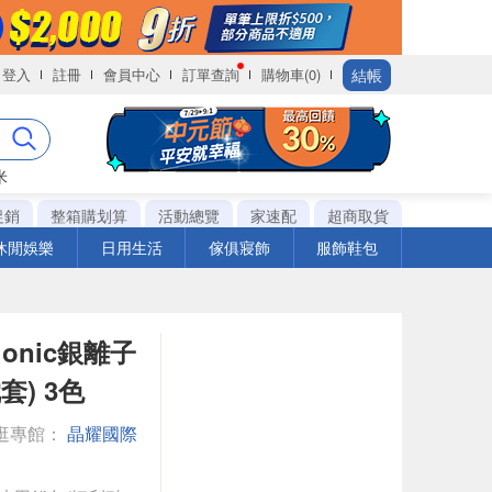
結帳
登入
註冊
會員中心
訂單查詢
購物車(0)
米
促銷
整箱購划算
活動總覽
家速配
超商取貨
休閒娛樂
日用生活
傢俱寢飾
服飾鞋包
onic銀離子
套) 3色
逛專館：
晶耀國際