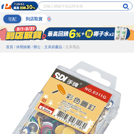
宅配
到店取貨
首頁
/ 休閒娛樂
/ 辦公．文具節慶品
/ 文具用品