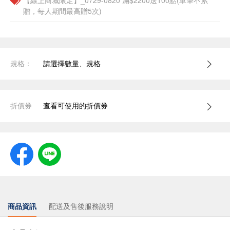
【線上商城限定】_0729-0820 滿$2200送100點(單筆不累
贈，每人期間最高贈5次)
規格：
請選擇數量、規格
折價券
查看可使用的折價券
商品資訊
配送及售後服務說明