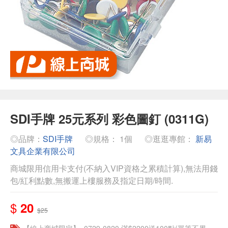
SDI手牌 25元系列 彩色圖釘 (0311G)
◎品牌：
SDI手牌
◎規格： 1個
◎逛逛專館：
新易
文具企業有限公司
商城限用信用卡支付(不納入VIP資格之累積計算),無法用錢
包/紅利點數,無搬運上樓服務及指定日期/時間.
$
20
$25