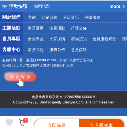
得獎公告
活動快訊
more
熱門話題
銀行優惠
關於我們
官網
促銷目錄
分店資訊
保險服務
偏遠地區配送
詐騙網頁！請小心！
主題活動
會員活動
注目活動
得獎公佈
會員專區
會員專區
大宗採購
購物須知
會員服務條款
隱
客服中心
常見問題
服務公告
意見信箱
服務時間：
週一至週日 09:00-21:00，例假日依網站公告為主
公司地址：
台北市北投區大業路136號5樓 (台灣)
食品業者登錄字號 A-122662550-00000-6
Copyright©2026 Uni-Prosperity Lifestyle Corp. All Right Reserved
0
立即購買
加入購物車