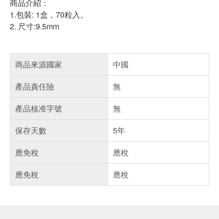
商品介紹：
1.包裝: 1盒，70粒入。
2. 尺寸:9.5mm
商品來源國家
中國
產品責任險
無
產品核准字號
無
保存天數
5年
應免稅
應稅
應免稅
應稅
偏遠地區配送
詐騙網頁！請小心！