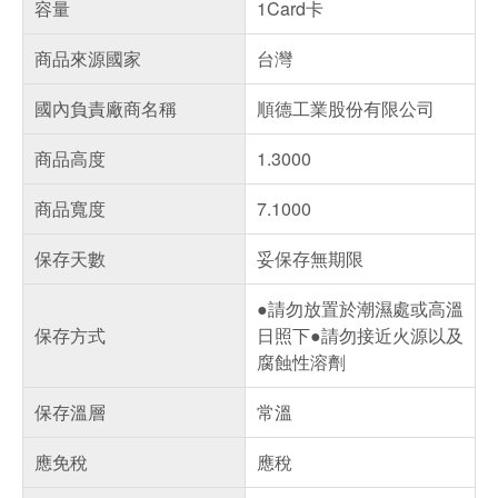
容量
1Card卡
商品來源國家
台灣
國內負責廠商名稱
順德工業股份有限公司
商品高度
1.3000
商品寬度
7.1000
保存天數
妥保存無期限
●請勿放置於潮濕處或高溫
保存方式
日照下●請勿接近火源以及
腐蝕性溶劑
保存溫層
常溫
應免稅
應稅