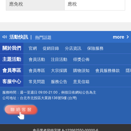
應免稅
應稅
偏遠地區配送
詐騙網頁！請小心！
得獎公告
活動快訊
more
熱門話題
銀行優惠
關於我們
官網
促銷目錄
分店資訊
保險服務
偏遠地區配送
詐騙網頁！請小心！
主題活動
會員活動
注目活動
得獎公佈
會員專區
會員專區
大宗採購
購物須知
會員服務條款
隱
客服中心
常見問題
服務公告
意見信箱
服務時間：
週一至週日 09:00-21:00，例假日依網站公告為主
公司地址：
台北市北投區大業路136號5樓 (台灣)
食品業者登錄字號 A-122662550-00000-6