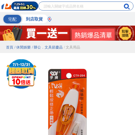
宅配
到店取貨
首頁
/ 休閒娛樂
/ 辦公．文具節慶品
/ 文具用品