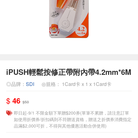
iPUSH輕鬆按修正帶附內帶4.2mm*6M
◎品牌：
SDI
◎規格： 1Card卡 x 1 x 1Card卡
$
46
$50
即日起-9/1 不限金額下單贈$200券(單筆不累贈，請注意訂單
如使用折價券/折扣碼則不符贈送資格，贈送之折價券消費指定
品滿$2,000可折，不得與其他優惠活動合併使用)