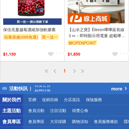
保佳兆蔓越莓濃縮加強軟膠囊
【山水之寶】Elevon嗶嗶延長線
３ｍ－即時顯示用電量 超載嗶嗶
信東保健(699免運)
買一送一
警示 過熱自動斷電 電流偵測 插
贈OPENPOINT
頭可旋轉式鎖固防鬆脫
$1,150
$1,850
1
偏遠地區配送
詐騙網頁！請小心！
得獎公告
活動快訊
more
熱門話題
銀行優惠
關於我們
官網
促銷目錄
分店資訊
保險服務
偏遠地區配送
詐騙網頁！請小心！
主題活動
會員活動
注目活動
得獎公佈
會員專區
會員專區
大宗採購
購物須知
會員服務條款
隱