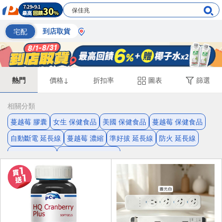
宅配
到店取貨
熱門
價格↓
折扣率
圖表
篩選
相關分類
蔓越莓 膠囊
女生 保健食品
美國 保健食品
蔓越莓 保健食品
自動斷電 延長線
蔓越莓 濃縮
準好拔 延長線
防火 延長線
蔓越莓 軟膠囊
自動斷電 山水之寶