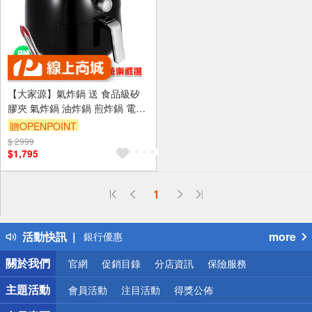
【大家源】氣炸鍋 送 食品級矽
膠夾 氣炸鍋 油炸鍋 煎炸鍋 電烤
爐 炸雞 炸薯條機
贈OPENPOINT
$ 2999
$1,795
偏遠地區配送
詐騙網頁！請小心！
1
得獎公告
熱門話題
活動快訊
more
銀行優惠
偏遠地區配送
關於我們
官網
促銷目錄
分店資訊
保險服務
詐騙網頁！請小心！
主題活動
會員活動
注目活動
得獎公佈