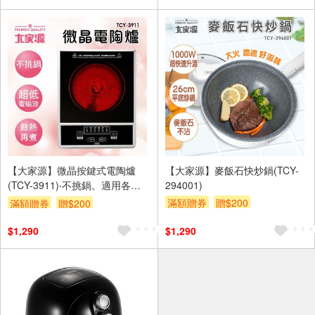
【大家源】微晶按鍵式電陶爐
【大家源】麥飯石快炒鍋(TCY-
(TCY-3911)‧不挑鍋。適用各種
294001)
鍋具 ‧超低電磁波 ‧黑晶板耐600-
滿額贈券
贈$200
滿額贈券
贈$200
800度高溫
$1,290
$1,290