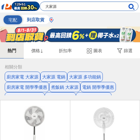
宅配
到店取貨
熱門
價格↓
折扣率
圖表
篩選
相關分類
廚房家電 大家源
大家源 電鍋
大家源 多功能鍋
廚房家電 開學季優惠
煮飯鍋 大家源
電鍋 開學季優惠
煮飯鍋 開學季優惠
廚房家電 防燙
廚房家電 不鏽鋼
大家源 不鏽鋼