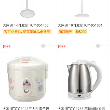
大家源 14吋立扇 TCY-851405
大家源 16吋立扇TCY-851601
客訂交貨(大家電商單品未達萬
滿額贈券
贈$200
元需加收$300-500,部分安裝跨
區費另計,實際收費以專人聯絡
$699
$899
報價為主)
滿額贈券
大家源TCY-3003三人份電子鍋
大家源TCY-2788 不鏽鋼快煮壺