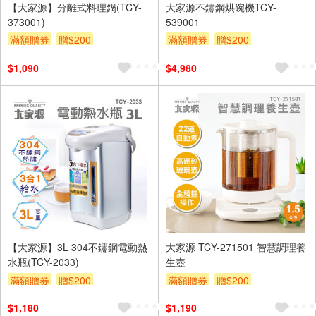
【大家源】分離式料理鍋(TCY-
大家源不鏽鋼烘碗機TCY-
373001)
539001
滿額贈券
贈$200
滿額贈券
贈$200
$1,090
$4,980
【大家源】3L 304不鏽鋼電動熱
大家源 TCY-271501 智慧調理養
水瓶(TCY-2033)
生壺
滿額贈券
贈$200
滿額贈券
贈$200
$1,180
$1,190