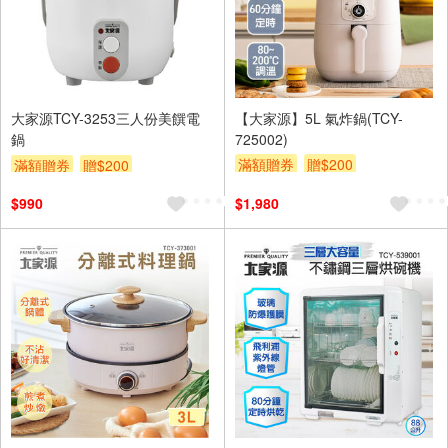
大家源TCY-3253三人份美饌電
【大家源】5L 氣炸鍋(TCY-
鍋
725002)
滿額贈券
贈$200
滿額贈券
贈$200
$990
$1,980