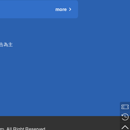
more
公告為主
rp. All Right Reserved