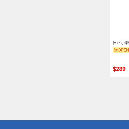
日正小磨香
贈OPEN
$289
偏遠地區配
詐騙網頁！