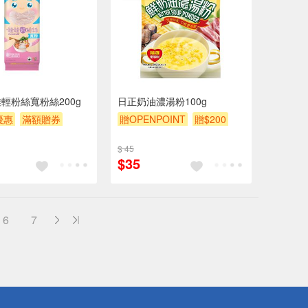
輕粉絲寬粉絲200g
日正奶油濃湯粉100g
優惠
滿額贈券
贈OPENPOINT
贈$200
$ 45
$35
6
7