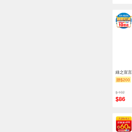
綠之宣言
贈$200
$ 102
$86