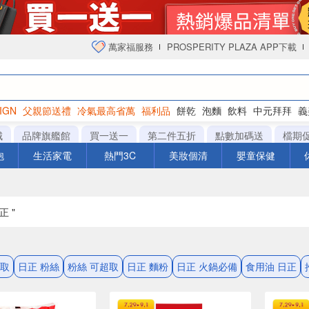
萬家福服務
PROSPERITY PLAZA APP下載
IGN
父親節送禮
冷氣最高省萬
福利品
餅乾
泡麵
飲料
中元拜拜
義
衛生紙
城
品牌旗艦館
買一送一
第二件五折
點數加碼送
檔期
泡
生活家電
熱門3C
美妝個清
嬰童保健
正 "
超取
日正 粉絲
粉絲 可超取
日正 麵粉
日正 火鍋必備
食用油 日正