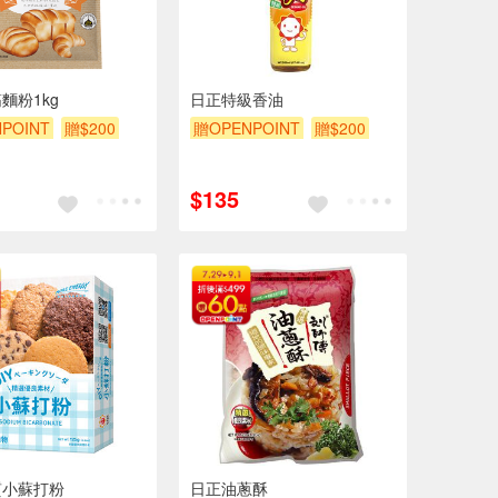
麵粉1kg
日正特級香油
POINT
贈$200
贈OPENPOINT
贈$200
$135
質小蘇打粉
日正油蔥酥