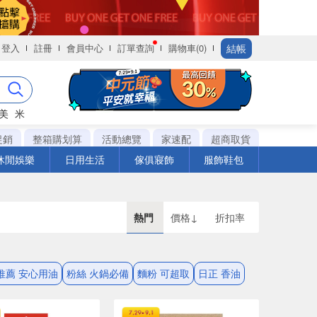
結帳
登入
註冊
會員中心
訂單查詢
購物車(0)
美
米
促銷
整箱購划算
活動總覽
家速配
超商取貨
休閒娛樂
日用生活
傢俱寢飾
服飾鞋包
熱門
價格↓
折扣率
推薦 安心用油
粉絲 火鍋必備
麵粉 可超取
日正 香油