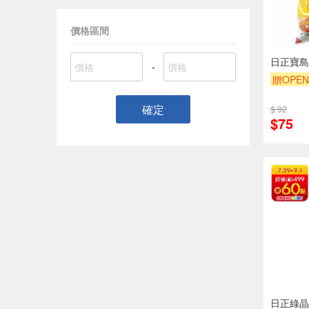
價格區間
日正寶島
-
贈OPEN
確定
$ 92
$75
日正綠晶粉