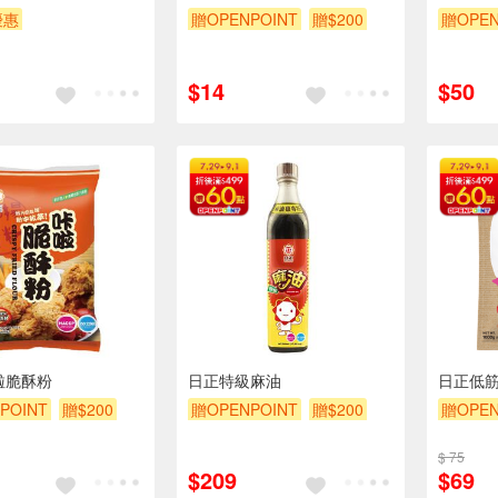
優惠
贈OPENPOINT
贈$200
贈OPEN
POINT
滿額贈券
$14
$50
啦脆酥粉
日正特級麻油
日正低筋
POINT
贈$200
贈OPENPOINT
贈$200
贈OPEN
$ 75
$209
$69