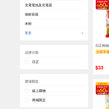
充電電池及充電器
保鮮容器
米粉
更多
+
日正粉絲1
合購享
品牌分類
贈OPEN
日正
贈$200
$33
賣場類型
線上購物
商城限定