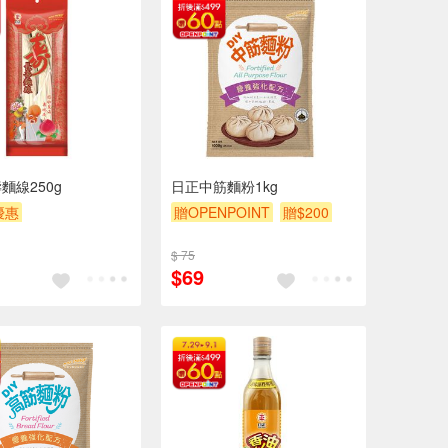
麵線250g
日正中筋麵粉1kg
優惠
贈OPENPOINT
贈$200
POINT
滿額贈券
$ 75
$69