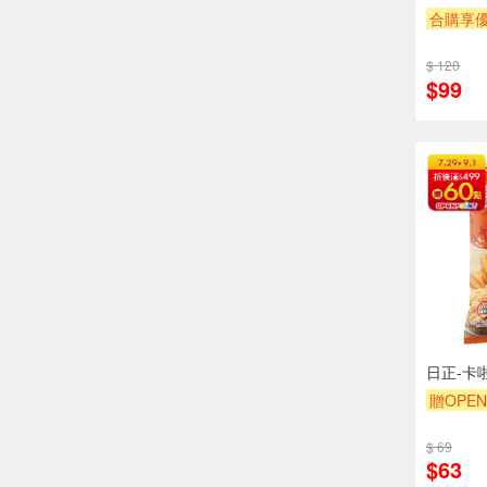
合購享
贈OPEN
$ 120
贈$200
$99
日正-卡
贈OPEN
$ 69
$63