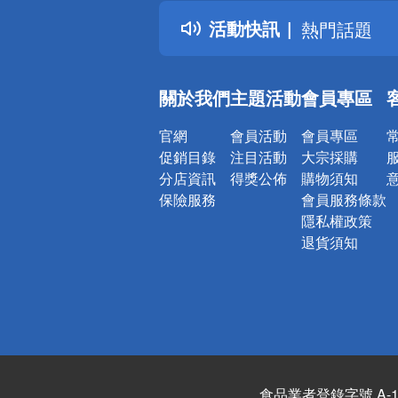
得獎公告
活動快訊
熱門話題
銀行優惠
偏遠地區配
關於我們
主題活動
會員專區
詐騙網頁！
官網
會員活動
會員專區
促銷目錄
注目活動
大宗採購
分店資訊
得獎公佈
購物須知
保險服務
會員服務條款
隱私權政策
退貨須知
食品業者登錄字號 A-122