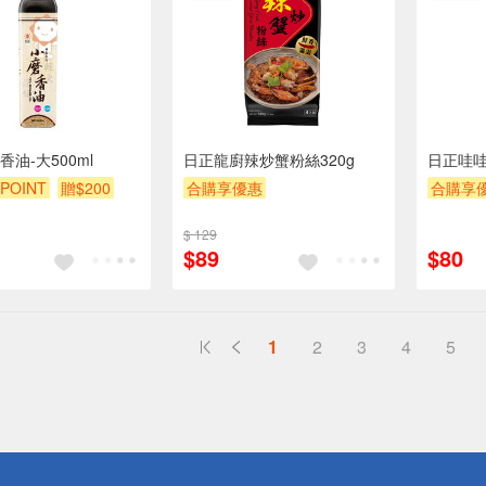
油-大500ml
日正龍廚辣炒蟹粉絲320g
日正哇哇
POINT
贈$200
合購享優惠
合購享
贈OPENPOINT
滿額贈券
贈$200
$ 129
贈$200
$89
$80
1
2
3
4
5
送
請小心！