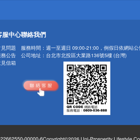
送
客服中心
聯絡我們
請小心！
常見問題
服務時間：
週一至週日 09:00-21:00，例假日依網站
服務公告
公司地址：
台北市北投區大業路136號5樓 (台灣)
意見信箱
662550-00000-6
Copyright©2026 Uni-Prosperity Lifestyle Co