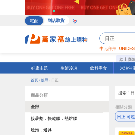
宅配
到店取貨
中元拜拜
UNIDES
海苔
巧克力
罐頭
線上商
好康主題
生鮮冷凍
飲料零食
米油沖
首頁
/ 搜尋
/ 日正
搜索 " 日
商品分類
全部
相關分類
日正 可
接著劑．快乾膠．熱熔膠
燈泡．燈具