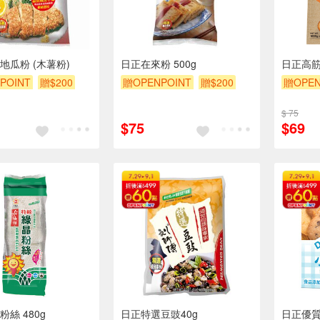
地瓜粉 (木薯粉)
日正在來粉 500g
日正高筋
POINT
贈$200
贈OPENPOINT
贈$200
贈OPEN
$ 75
$75
$69
絲 480g
日正特選豆豉40g
日正優