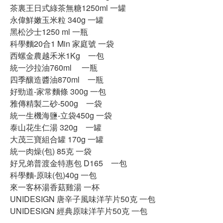
茶裏王日式綠茶無糖1250ml 一罐
永偉鮮嫩玉米粒 340g 一罐
黑松沙士1250 ml 一瓶
科學麵20合1 Min 家庭號 一袋
西螺金農越禾米1Kg 一包
統一沙拉油760ml 一瓶
四季釀造醬油870ml 一瓶
好勁道-家常麵條 300g 一包
雅傳精製二砂-500g 一袋
統一生機海鹽-立袋450g 一袋
泰山花生仁湯 320g 一罐
大茂三寶組合罐 170g 一罐
統一肉燥(包) 85克 一袋
好兄弟普渡金特惠包 D165 一包
科學麵-原味(包)40g 一包
來一客杯湯香菇雞湯 一杯
UNIDESIGN 唐辛子風味洋芋片50克 一包
UNIDESIGN 經典原味洋芋片50克 一包