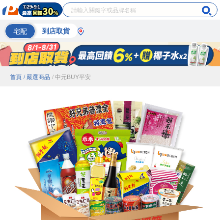
宅配
到店取貨
首頁
/ 嚴選商品
/ 中元BUY平安