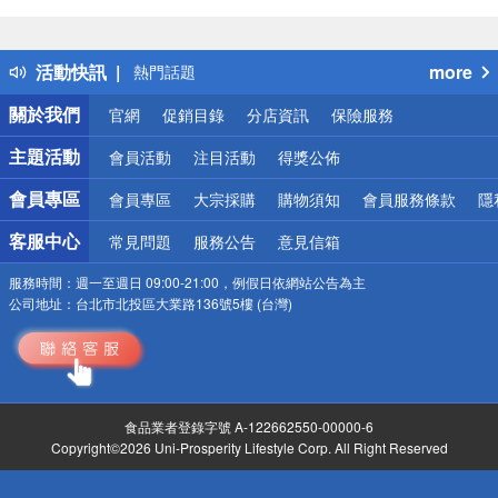
偏遠地區配送
詐騙網頁！請小心！
得獎公告
活動快訊
more
熱門話題
銀行優惠
關於我們
官網
促銷目錄
分店資訊
保險服務
偏遠地區配送
詐騙網頁！請小心！
主題活動
會員活動
注目活動
得獎公佈
會員專區
會員專區
大宗採購
購物須知
會員服務條款
隱
客服中心
常見問題
服務公告
意見信箱
服務時間：
週一至週日 09:00-21:00，例假日依網站公告為主
公司地址：
台北市北投區大業路136號5樓 (台灣)
食品業者登錄字號 A-122662550-00000-6
Copyright©2026 Uni-Prosperity Lifestyle Corp. All Right Reserved