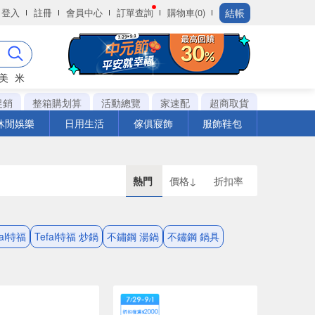
結帳
登入
註冊
會員中心
訂單查詢
購物車(0)
美
米
促銷
整箱購划算
活動總覽
家速配
超商取貨
休閒娛樂
日用生活
傢俱寢飾
服飾鞋包
熱門
價格↓
折扣率
fal特福
Tefal特福 炒鍋
不鏽鋼 湯鍋
不鏽鋼 鍋具