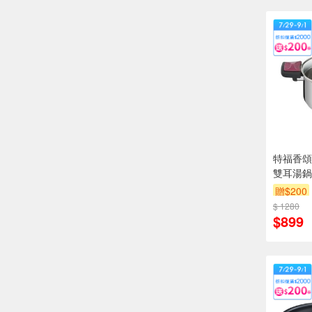
特福香頌
雙耳湯鍋2
贈$200
$ 1280
$899