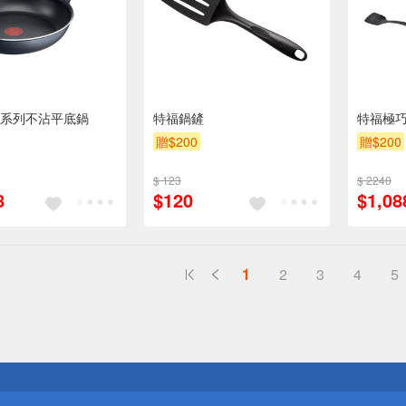
系列不沾平底鍋
特福鍋鏟
特福極
贈$200
贈$200
$ 123
$ 2240
8
$120
$1,08
1
2
3
4
5
送
請小心！