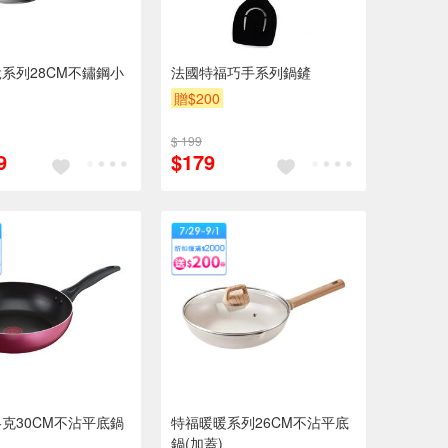
系列28CM不鏽鋼小
法國特福巧手系列鍋鏟
贈$200
$ 199
9
$179
克30CM不沾平底鍋
特福暖暖系列26CM不沾平底
鍋(加蓋)