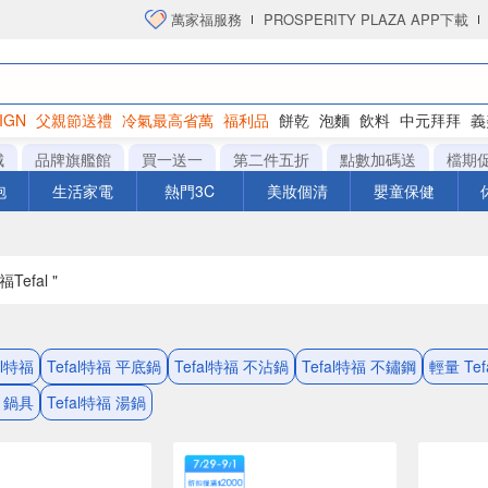
萬家福服務
PROSPERITY PLAZA APP下載
IGN
父親節送禮
冷氣最高省萬
福利品
餅乾
泡麵
飲料
中元拜拜
義
衛生紙
城
品牌旗艦館
買一送一
第二件五折
點數加碼送
檔期
泡
生活家電
熱門3C
美妝個清
嬰童保健
Tefal "
al特福
Tefal特福 平底鍋
Tefal特福 不沾鍋
Tefal特福 不鏽鋼
輕量 Te
福 鍋具
Tefal特福 湯鍋