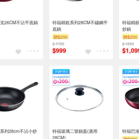
克26CM不沾平底鍋
特福精銳系列28CM不鏽鋼平
特福精銳
底鍋
炒鍋
贈$200
贈$200
$ 1700
$ 1850
$999
$1,09
系列28cm不沾小炒
特福玻璃二號鍋蓋(適用
特福巴洛
28CM)