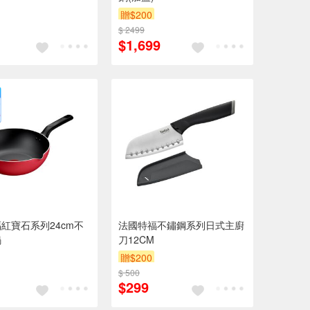
贈$200
$ 2499
$1,699
紅寶石系列24cm不
法國特福不鏽鋼系列日式主廚
鍋
刀12CM
贈$200
$ 500
$299