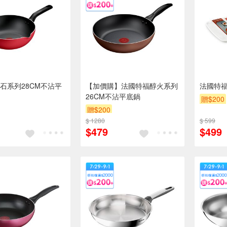
石系列28CM不沾平
【加價購】法國特福醇火系列
法國特
26CM不沾平底鍋
贈$200
贈$200
$ 1280
$ 599
$479
$499