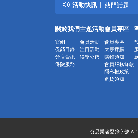
活動快訊
熱門話題
銀行優惠
偏遠地區配
關於我們
主題活動
會員專區
詐騙網頁！
官網
會員活動
會員專區
促銷目錄
注目活動
大宗採購
分店資訊
得獎公佈
購物須知
保險服務
會員服務條款
隱私權政策
退貨須知
食品業者登錄字號 A-122