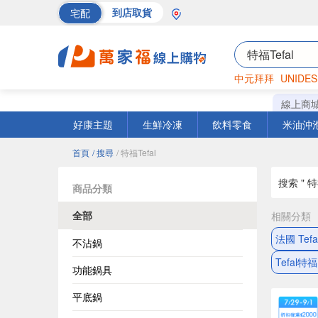
宅配
到店取貨
中元拜拜
UNIDES
海苔
巧克力
罐頭
線上商
好康主題
生鮮冷凍
飲料零食
米油沖
首頁
/ 搜尋
/ 特福Tefal
搜索 " 特福
商品分類
全部
相關分類
法國 Tef
不沾鍋
Tefal特
功能鍋具
平底鍋