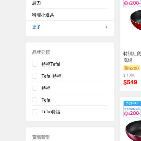
廚刀
料理小道具
更多
+
品牌分類
特福紅寶
底鍋
特福Tefal
贈$200
$ 1890
Tefal 特福
$549
特福
Tefal
Tefal特福
賣場類型