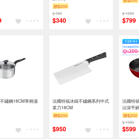
贈$200
贈$200
$ 380
$ 1280
9
$340
$799
不鏽鋼18CM單柄湯
法國特福冰鑄不鏽鋼系列中式
法國特福
菜刀18CM
沾深平
贈$200
贈$200
$ 1380
$950
$599