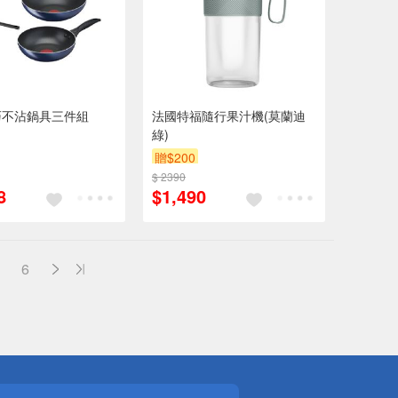
巧不沾鍋具三件組
法國特福隨行果汁機(莫蘭迪
綠)
贈$200
$ 2390
8
$1,490
6