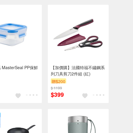
MasterSeal PP保鮮
【加價購】法國特福不鏽鋼系
列刀具剪刀2件組 (紅)
贈$200
$ 1199
$399