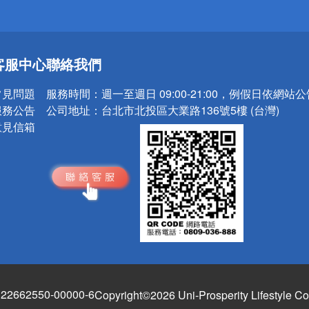
送
客服中心
聯絡我們
請小心！
常見問題
服務時間：
週一至週日 09:00-21:00，例假日依網站
服務公告
公司地址：
台北市北投區大業路136號5樓 (台灣)
意見信箱
662550-00000-6
Copyright©2026 Uni-Prosperity Lifestyle Co