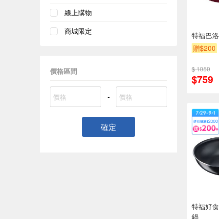
線上購物
商城限定
特福巴洛
贈$200
$ 1050
價格區間
$759
-
確定
特福好食
鍋