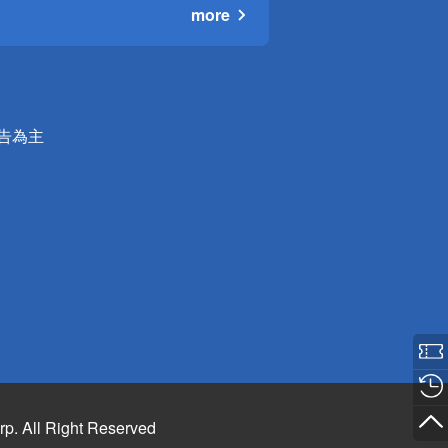
more
公告為主
rp. All Right Reserved