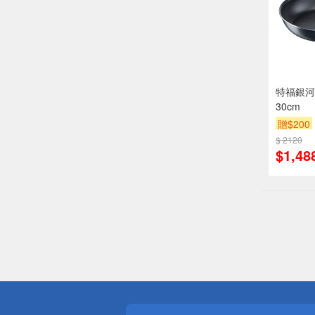
特福銀河
30cm
贈$200
$ 2120
$1,48
偏遠地區配
詐騙網頁！
得獎公告