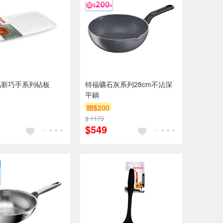
福新巧手系列砧板
特福礦石灰系列28cm不沾深
平鍋
贈$200
$ 1173
$549