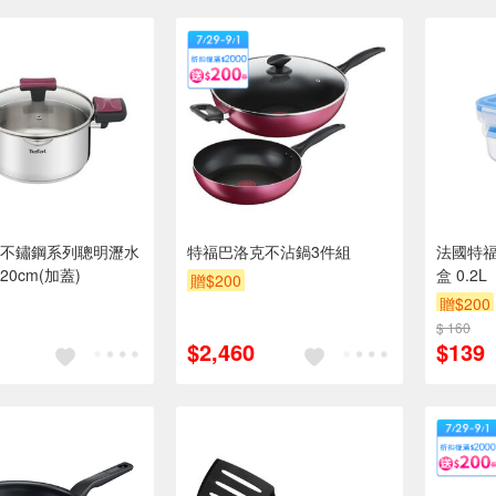
不鏽鋼系列聰明瀝水
特福巴洛克不沾鍋3件組
法國特福 
0cm(加蓋)
盒 0.2L
贈$200
贈$200
$ 160
$2,460
$139