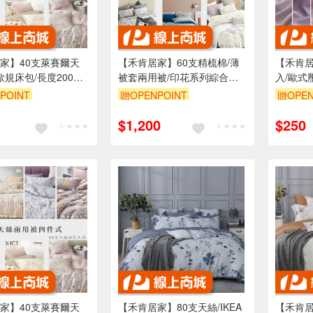
家】40支萊賽爾天
【禾肯居家】60支精梳棉/薄
【禾肯居
A歐規床包/長度200公
被套兩用被/印花系列綜合賣
入/歐式
歐規防水保潔墊/快速
場
綜合賣
POINT
贈OPENPOINT
贈OPEN
膚透氣
$1,200
$250
家】40支萊賽爾天
【禾肯居家】80支天絲/IKEA
【禾肯居