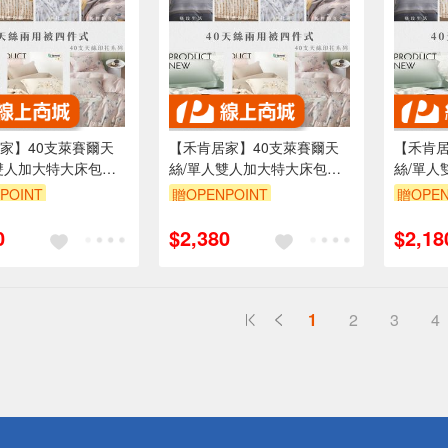
家】40支萊賽爾天
【禾肯居家】40支萊賽爾天
【禾肯居
雙人加大特大床包枕
絲/單人雙人加大特大床包枕
絲/單人
套四件式/可客製尺
套兩用被套四件式/可客製尺
套兩用被
POINT
贈OPENPOINT
贈OPEN
出貨/台灣製造/親膚透
寸/快速出貨/台灣製造/親膚透
寸/快速
花色
氣/多款花色
氣/多款
0
$2,380
$2,18
1
2
3
4
送
請小心！