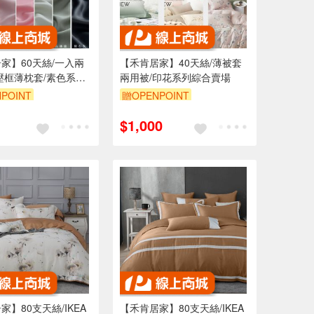
家】60天絲/一入兩
【禾肯居家】40天絲/薄被套
壓框薄枕套/素色系列
兩用被/印花系列綜合賣場
場
POINT
贈OPENPOINT
$1,000
家】80支天絲/IKEA
【禾肯居家】80支天絲/IKEA