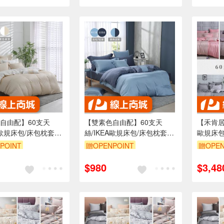
自由配】60支天
【雙素色自由配】60支天
【禾肯居
A歐規床包/床包枕套被
絲/IKEA歐規床包/床包枕套被
歐規床包
麥/0650/MIT台灣製/
套/蘇打迷霧/0653/MIT台灣製/
素色系
POINT
贈OPENPOINT
贈OPEN
顏色無備註隨機出貨
下單備註顏色無備註隨機出貨
$980
$3,48