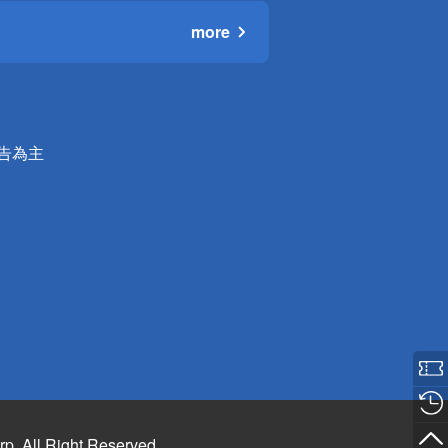
more
公告為主
rp. All Right Reserved