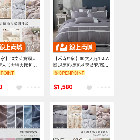
家】40支萊賽爾天
【禾肯居家】80支天絲/IKEA
雙人加大特大床包枕
歐規床包/床包枕套被套/都市
套四件式/可客製尺
灰/0850/MIT台灣製
POINT
贈OPENPOINT
出貨/台灣製造/親膚透
花色
0
$1,580