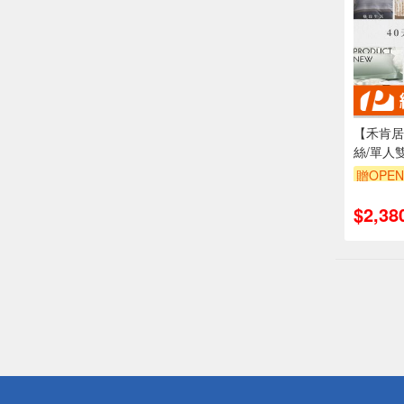
【禾肯居
絲/單人
套兩用被
贈OPEN
寸/快速
氣/多款
$2,38
偏遠地區配
詐騙網頁！