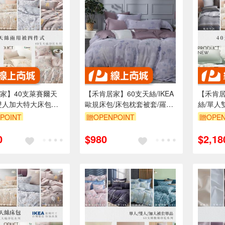
家】40支萊賽爾天
【禾肯居家】60支天絲/IKEA
【禾肯居
雙人加大特大床包枕
歐規床包/床包枕套被套/羅曼
絲/單人
套四件式/可客製尺
香草/0601/MIT台灣製
套兩用被
POINT
贈OPENPOINT
贈OPEN
出貨/台灣製造/親膚透
寸/快速
花色
氣/多款
0
$980
$2,18