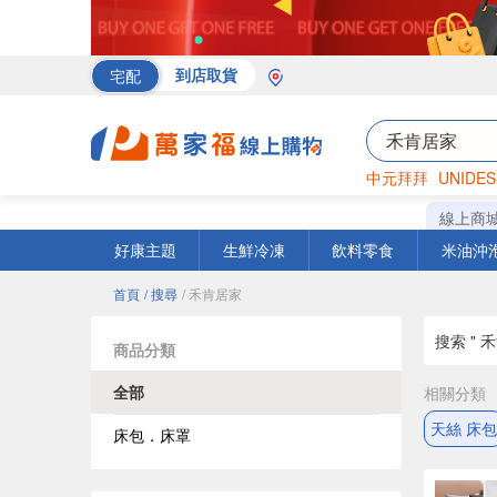
宅配
到店取貨
中元拜拜
UNIDES
海苔
巧克力
罐頭
線上商
好康主題
生鮮冷凍
飲料零食
米油沖
首頁
/ 搜尋
/ 禾肯居家
搜索 " 
商品分類
全部
相關分類
天絲 床包
床包．床罩