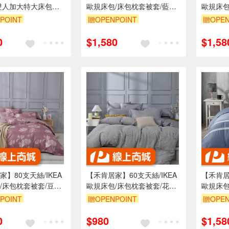
雙人加大特大床包枕
歐規床包/床包枕套被套/藍英
歐規床包
套四件式/可客製尺
紛飛/0803/MIT台灣製
楓露/08
POINT
贈OPENPOINT
贈OPEN
出貨/台灣製造/親膚透
花色
0
$1,580
$1,58
】80支天絲/IKEA
【禾肯居家】60支天絲/IKEA
【禾肯居
/床包枕套被套/豆沙
歐規床包/床包枕套被套/花枝
歐規床包
01/MIT台灣製
雀躍/0602/MIT台灣製
藍/085
POINT
贈OPENPOINT
贈OPEN
0
$980
$1,58