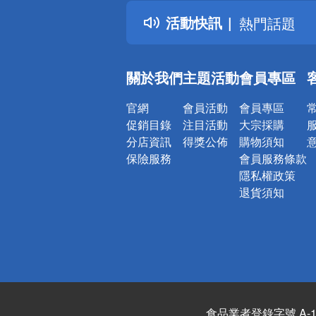
得獎公告
活動快訊
熱門話題
銀行優惠
偏遠地區配
關於我們
主題活動
會員專區
詐騙網頁！
官網
會員活動
會員專區
促銷目錄
注目活動
大宗採購
分店資訊
得獎公佈
購物須知
保險服務
會員服務條款
隱私權政策
退貨須知
食品業者登錄字號 A-122