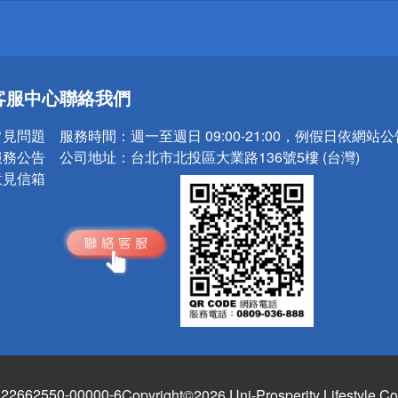
送
客服中心
聯絡我們
請小心！
常見問題
服務時間：
週一至週日 09:00-21:00，例假日依網站
服務公告
公司地址：
台北市北投區大業路136號5樓 (台灣)
意見信箱
662550-00000-6
Copyright©2026 Uni-Prosperity Lifestyle Co