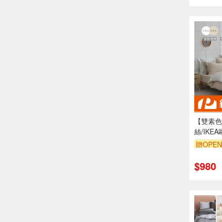
【雙素色
絲/IKE
套/牛奶燕
贈OPEN
下單備註
$980