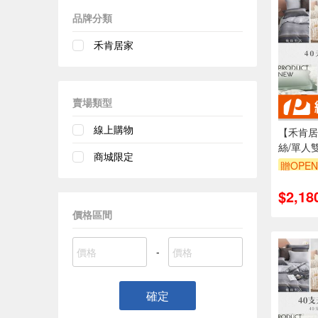
品牌分類
禾肯居家
賣場類型
線上購物
【禾肯居
絲/單人
商城限定
套兩用被
贈OPEN
寸/快速
氣/多款
$2,18
價格區間
-
確定