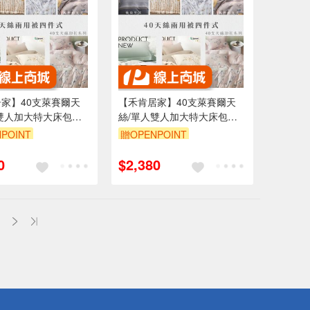
家】40支萊賽爾天
【禾肯居家】40支萊賽爾天
雙人加大特大床包枕
絲/單人雙人加大特大床包枕
套四件式/可客製尺
套兩用被套四件式/可客製尺
POINT
贈OPENPOINT
出貨/台灣製造/親膚透
寸/快速出貨/台灣製造/親膚透
花色
氣/多款花色
0
$2,380