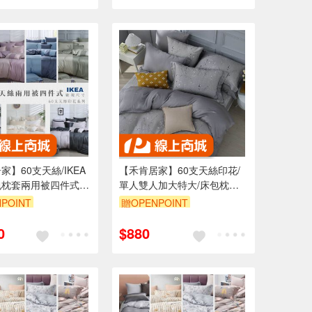
家】60支天絲/IKEA
【禾肯居家】60支天絲印花/
枕套兩用被四件式/
單人雙人加大特大/床包枕套
列
被套自由配/花枝雀
POINT
贈OPENPOINT
躍/0602/MIT台灣製
0
$880