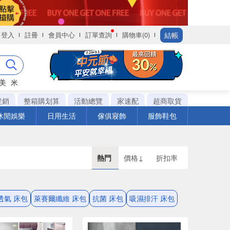
結帳
登入
註冊
會員中心
訂單查詢
購物車(0)
美
米
促銷
整箱購划算
活動總覽
家速配
超商取貨
休閒娛樂
日用生活
傢俱寢飾
服飾鞋包
熱門
價格↓
折扣率
透氣 床包
萊賽爾纖維 床包
抗菌 床包
吸濕排汗 床包