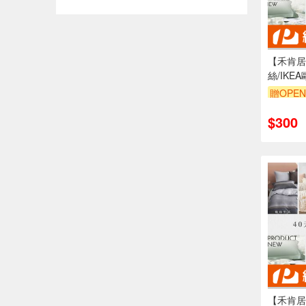
【禾肯居
絲/IKE
分/加購
贈OPEN
出貨/親
$300
【禾肯居