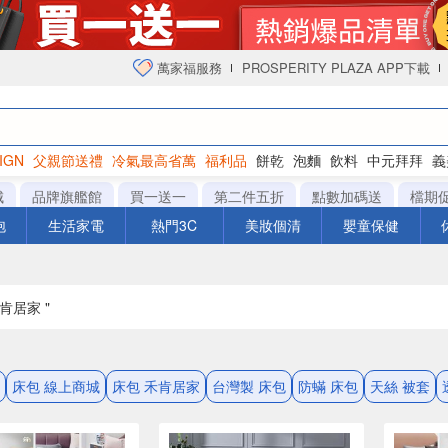
萬家福服務
PROSPERITY PLAZA APP下載
IGN
父親節送禮
冷氣最高省萬
福利品
餅乾
泡麵
飲料
中元拜拜
義
衛生紙
城
品牌旗艦館
買一送一
第二件五折
點數加碼送
檔期
泡
生活家電
熱門3C
美妝個清
嬰童保健
禾肯居家 "
床包 線上商城
床包 禾肯居家
台灣製 床包
防蟎 床包
天絲 被套