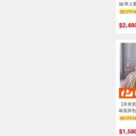
絲/單人
套兩用被
贈OPEN
寸/快速
氣/多款
$2,48
【禾肯居家
歐規床包
煙花/08
贈OPEN
$1,58