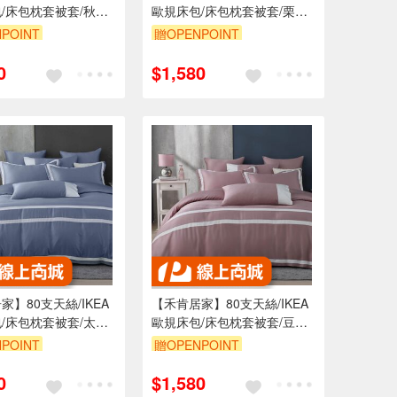
/床包枕套被套/秋栗
歐規床包/床包枕套被套/栗咖
02/MIT台灣製
色/0852/MIT台灣製
POINT
贈OPENPOINT
0
$1,580
家】80支天絲/IKEA
【禾肯居家】80支天絲/IKEA
/床包枕套被套/太妃
歐規床包/床包枕套被套/豆沙
3/MIT台灣製
粉/0851/MIT台灣製
POINT
贈OPENPOINT
0
$1,580