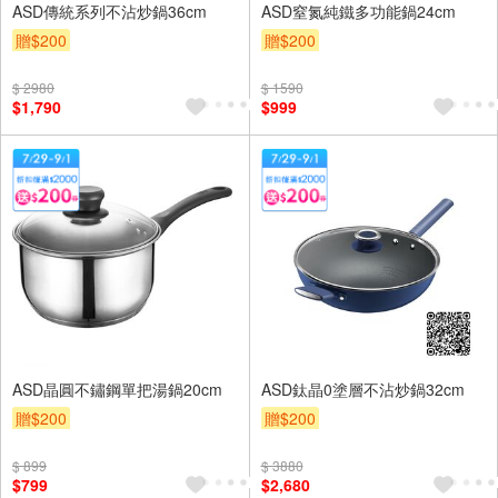
ASD傳統系列不沾炒鍋36cm
ASD窒氮純鐵多功能鍋24cm
贈$200
贈$200
$ 2980
$ 1590
$1,790
$999
ASD晶圓不鏽鋼單把湯鍋20cm
ASD鈦晶0塗層不沾炒鍋32cm
贈$200
贈$200
$ 899
$ 3880
$799
$2,680