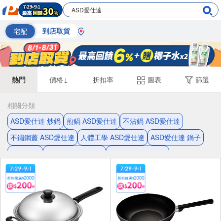
宅配
到店取貨
熱門
價格↓
折扣率
圖表
篩選
相關分類
ASD愛仕達 炒鍋
煎鍋 ASD愛仕達
不沾鍋 ASD愛仕達
不鏽鋼蓋 ASD愛仕達
人體工學 ASD愛仕達
ASD愛仕達 鍋子
輕量 炒鍋
快炒鍋 ASD愛仕達
ASD愛仕達 不鏽鋼
深煎鍋 ASD愛仕達