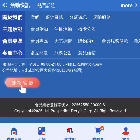
活動快訊
more
熱門話題
銀行優惠
關於我們
官網
促銷目錄
分店資訊
保險服務
偏遠地區配送
詐騙網頁！請小心！
主題活動
會員活動
注目活動
得獎公佈
會員專區
會員專區
大宗採購
購物須知
會員服務條款
隱
客服中心
常見問題
服務公告
意見信箱
服務時間：
週一至週日 09:00-21:00，例假日依網站公告為主
公司地址：
台北市北投區大業路136號5樓 (台灣)
食品業者登錄字號 A-122662550-00000-6
Copyright©2026 Uni-Prosperity Lifestyle Corp. All Right Reserved
0
購物首頁
分類
家速配
購物車
會員