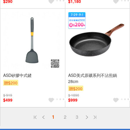
$290
$1,180
ASD矽膠中式鏟
ASD美式原礦系列不沾煎鍋
28cm
贈$200
贈$200
$ 919
$ 1890
$499
$999
偏遠地區配送
1
2
3
詐騙網頁！請小心！
得獎公告