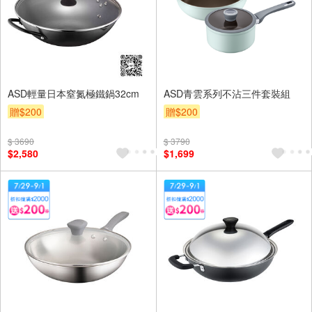
ASD輕量日本窒氮極鐵鍋32cm
ASD青雲系列不沾三件套裝組
贈$200
贈$200
$ 3690
$ 3790
$2,580
$1,699