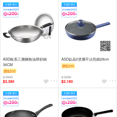
ASD歐系三層鋼無油煙炒鍋
ASD鈦晶0塗層不沾煎鍋28cm
36CM
贈$200
贈$200
$ 3990
$ 3280
$3,380
$2,180