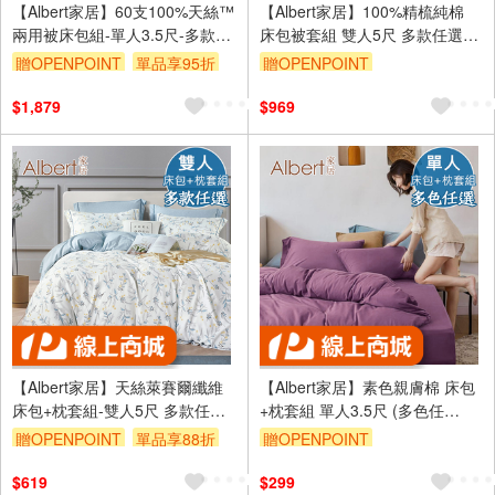
【Albert家居】60支100%天絲™
【Albert家居】100%精梳純棉
兩用被床包組-單人3.5尺-多款任
床包被套組 雙人5尺 多款任選
選(萊賽爾/300織/3.5x6.2尺/素
(台灣製造/40支200織/5x6.2尺)
贈OPENPOINT
單品享95折
贈OPENPOINT
色)
訂單滿999享9折
$1,879
$969
【Albert家居】天絲萊賽爾纖維
【Albert家居】素色親膚棉 床包
床包+枕套組-雙人5尺 多款任選
+枕套組 單人3.5尺 (多色任
(吸濕排汗/40支200織)
選/3.5x6.2尺/台灣製造)
贈OPENPOINT
單品享88折
贈OPENPOINT
訂單滿999享9折
$619
$299