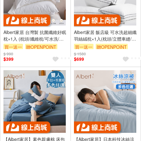
Albert家居 台灣製 抗菌纖維好眠
Albert家居 飯店級 可水洗超細纖
枕×1入 (枕頭/纖維枕/可水洗/飯
羽絲絨枕×1入(枕頭/立體車縫/純
店枕)
棉表布)
買一送一
贈OPENPOINT
買一送一
贈OPENPOINT
$ 990
$ 1580
$399
$699
【Albert家居】素色親膚棉 床包
【Albert家居】日本科技冰絲涼