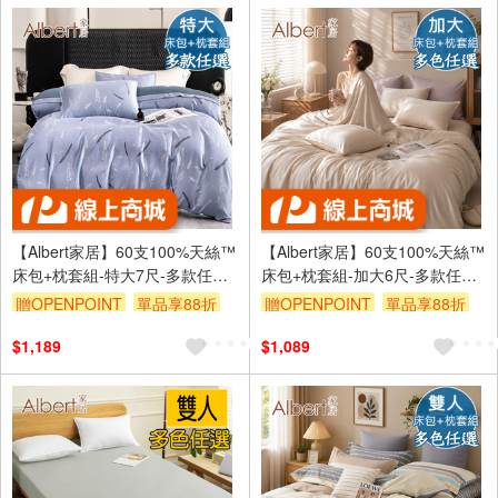
【Albert家居】60支100%天絲™
【Albert家居】60支100%天絲™
床包+枕套組-特大7尺-多款任選
床包+枕套組-加大6尺-多款任選
(萊賽爾纖維/300織/6x7尺/台灣
(萊賽爾/300織/6x6.2尺/素色/台
贈OPENPOINT
單品享88折
贈OPENPOINT
單品享88折
製)
灣製)
$1,189
$1,089