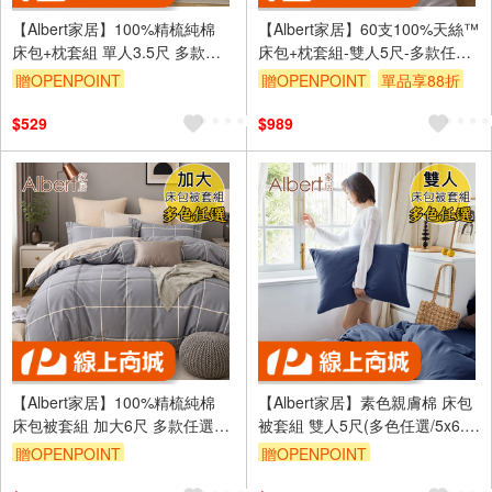
【Albert家居】100%精梳純棉
【Albert家居】60支100%天絲™
床包+枕套組 單人3.5尺 多款任
床包+枕套組-雙人5尺-多款任選
選(台灣製造/40支200織/3.5x6.2
(萊賽爾/300織/5x6.2尺/素色/台
贈OPENPOINT
贈OPENPOINT
單品享88折
尺)
灣製)
訂單滿999享9折
$529
$989
【Albert家居】100%精梳純棉
【Albert家居】素色親膚棉 床包
床包被套組 加大6尺 多款任選
被套組 雙人5尺(多色任選/5x6.2
(台灣製造/40支200織/6x6.2尺)
尺/台灣製造)
贈OPENPOINT
贈OPENPOINT
訂單滿999享9折
訂單滿999享9折