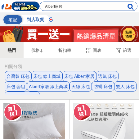
宅配
到店取貨
熱門
價格↓
折扣率
圖表
篩選
相關分類
台灣製 床包
床包 線上商城
床包 Albert家居
透氣 床包
床包 套組
Albert家居 線上商城
天絲 床包
防蟎 床包
雙人 床包
萊賽爾纖維 床包