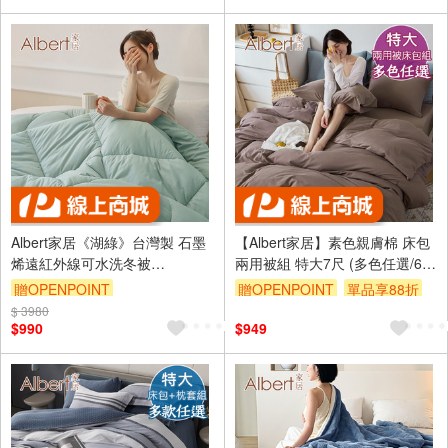
Albert家居《湖綠》台灣製 石墨
【Albert家居】素色親膚棉 床包
烯遠紅外線可水洗冬被
兩用被組 特大7尺 (多色任選/6x7
180×210cm (抑菌被 暖被 石墨
尺/台灣製造)
贈OPENPOINT
贈OPENPOINT
單品享88折
烯被)
$ 3980
$990
$949