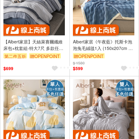
【Albert家居】天絲萊賽爾纖維
Albert家居《午夜藍》托斯卡泡
床包+枕套組-特大7尺 多款任選
泡兔毛絨毯1入 (150x207cm 保
(吸濕排汗/40支200織) A款
暖被/冬被/毛毯/毯子)
第二件五折
贈OPENPOINT
贈OPENPOINT
$ 1580
$699
$599