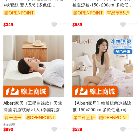
+枕套組 雙人5尺 (多色任
被夏涼被-150×200cm 多款任選
選/5x6.2尺/台灣製造)
(可水洗/冰冰被/涼感絲/隨身被)
贈OPENPOINT
贈OPENPOINT
單品享85折
訂單滿999享9折
$349
$589
Albert家居《工學曲線款》天然
【Albert家居】韓版抗菌冰絲涼
抑菌 乳膠枕頭×1入 (泰國乳膠原
被-150×200cm 多款任選 (可水
料)
洗/冰冰被/涼感絲/隨身被)
買一送一
贈OPENPOINT
第二件五折
贈OPENPOINT
$ 2880
$990
$529