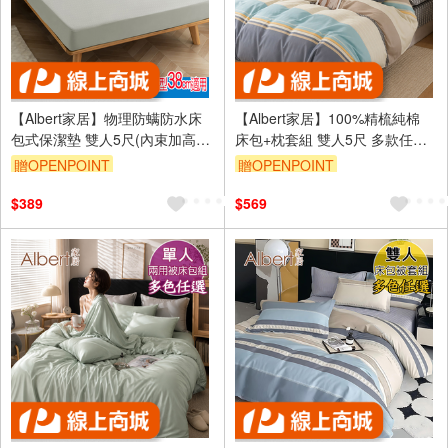
【Albert家居】物理防螨防水床
【Albert家居】100%精梳純棉
包式保潔墊 雙人5尺(內束加高型
床包+枕套組 雙人5尺 多款任選
38cm/台灣製造/ 5x6.2尺)
(台灣製造/40支200織/5x6.2尺)
贈OPENPOINT
贈OPENPOINT
訂單滿999享9折
訂單滿999享9折
$389
$569