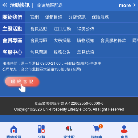
活動快訊
more
偏遠地區配送
詐騙網頁！請小心！
關於我們
官網
促銷目錄
分店資訊
保險服務
主題活動
會員活動
注目活動
得獎公佈
會員專區
會員專區
大宗採購
購物須知
會員服務條款
隱
客服中心
常見問題
服務公告
意見信箱
服務時間：
週一至週日 09:00-21:00，例假日依網站公告為主
公司地址：
台北市北投區大業路136號5樓 (台灣)
食品業者登錄字號 A-122662550-00000-6
Copyright©2026 Uni-Prosperity Lifestyle Corp. All Right Reserved
0
購物首頁
分類
家速配
購物車
會員