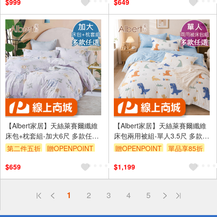
$999
$649
【Albert家居】天絲萊賽爾纖維
【Albert家居】天絲萊賽爾纖維
床包+枕套組-加大6尺 多款任選
床包兩用被組-單人3.5尺 多款任
(吸濕排汗/40支200織) A款
選 (吸濕排汗/40支200織) A款
第二件五折
贈OPENPOINT
贈OPENPOINT
單品享85折
$659
$1,199
偏遠地區配送
詐騙網頁！請小心！
得獎公告
1
2
3
4
5
熱門話題
銀行優惠