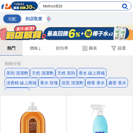
宅配
到店取貨
熱門
價格↓
折扣率
圖表
篩選
相關分類
美則 清潔劑
天然 清潔劑
天然 美則
香水 線上商城
淡香精 線上商城
香水 玫瑰
浴室 清潔劑
檀香 香水
麝香 香水
花香調 香水