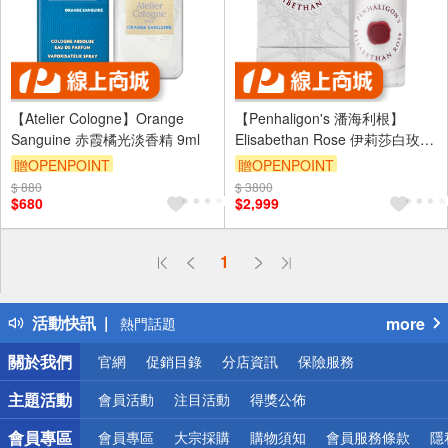
【Atelier Cologne】Orange
【Penhaligon's 潘海利根】
Sanguine 赤霞橘光淡香精 9ml
Elisabethan Rose 伊莉莎白玫瑰
淡香精 30ml
贈OPENPOINT
贈OPENPOINT
$ 880
訂單滿 2000 元折抵 100元
$ 3800
訂單滿 2000 元折抵 100元
$680
$2,999
（運費不算在 2000 元的範圍
（運費不算在 2000 元的範圍
內）
內）
偏遠地區配送
1
詐騙網頁！請小心！
得獎公告
活動快訊
more
熱門話題
銀行優惠
關於我們
官網
促銷目錄
分店資訊
保險服務
偏遠地區配送
詐騙網頁！請小心！
主題活動
會員活動
注目活動
得獎公佈
會員專區
會員專區
大宗採購
購物須知
會員服務條款
隱