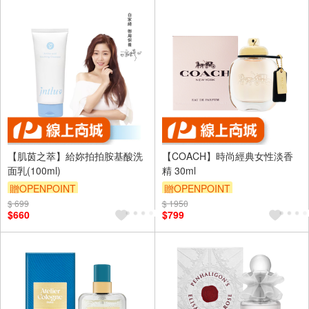
【肌茵之萃】給妳拍拍胺基酸洗
【COACH】時尚經典女性淡香
面乳(100ml)
精 30ml
贈OPENPOINT
贈OPENPOINT
$ 699
$ 1950
訂單滿 2000 元折抵 100元
$660
$799
（運費不算在 2000 元的範圍
內）