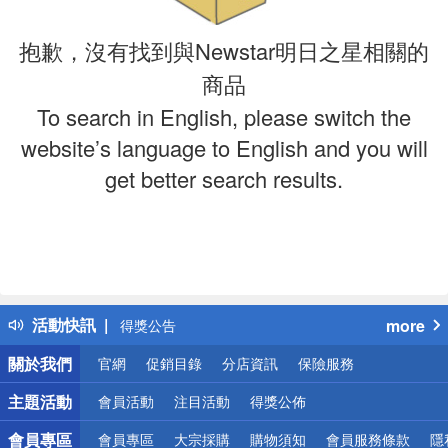
抱歉，沒有找到與Newstar明日之星相關的
商品
To search in English, please switch the
website’s language to English and you will
get better search results.
偏遠地區配送
詐騙網頁！請小心！
得獎公告
活動快訊
more
熱門話題
銀行優惠
關於我們
官網
促銷目錄
分店資訊
保險服務
偏遠地區配送
詐騙網頁！請小心！
主題活動
會員活動
注目活動
得獎公佈
會員專區
會員專區
大宗採購
購物須知
會員服務條款
隱