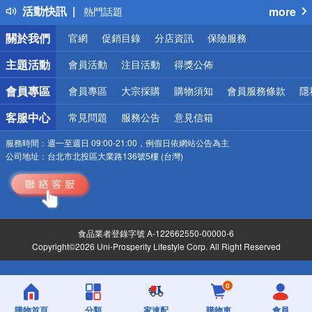
活動快訊
more
熱門話題
銀行優惠
關於我們
官網
促銷目錄
分店資訊
保險服務
偏遠地區配送
詐騙網頁！請小心！
主題活動
會員活動
注目活動
得獎公佈
會員專區
會員專區
大宗採購
購物須知
會員服務條款
隱
客服中心
常見問題
服務公告
意見信箱
服務時間：
週一至週日 09:00-21:00，例假日依網站公告為主
公司地址：
台北市北投區大業路136號5樓 (台灣)
食品業者登錄字號 A-122662550-00000-6
Copyright©2026 Uni-Prosperity Lifestyle Corp. All Right Reserved
0
購物首頁
分類
家速配
購物車
會員