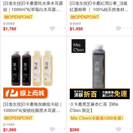
[日進生技]O卡桑愛吃水果木耳露
[日進生技]O卡桑紅潤公事_頂級
組｜1000ml*6(草莓白木耳露
紅棗精華 ｜ 100%純天然食材
*2、雪梨白木耳露*2、蜂蜜檸檬
(15ml×15包/盒)×2盒+贈透亮公
贈OPENPOINT
贈OPENPOINT
白木耳露*2)
事體驗組*1組(2入)
$ 2360
訂單滿 2000 元折抵 100元
$ 2240
訂單滿 2000 元折抵 100元
$1,785
$1,450
（運費不算在 2000 元的範圍
（運費不算在 2000 元的範圍
內）
內）
[日進生技]O卡桑無加糖低卡組｜
Ｏ卡桑黑芝麻杏仁茶【Mia
1000ml*4(柴燒桂圓黑木耳露
C'bon 限定】
*2、原味白木耳露*2)
贈OPENPOINT
Mia C'bon(冷藏滿1200免運)
$ 1540
訂單滿 2000 元折抵 100元
$1,060
$280
（運費不算在 2000 元的範圍