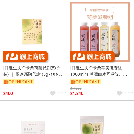
[日進生技]O卡桑荷葉代謝茶(盒
[日進生技]O卡桑莓美滋養組｜
裝) ｜ 促進新陳代謝 (5g×10包/
1000ml*4(草莓白木耳露*2、紅
盒)
棗白木耳露(無加糖)*1、原味白
贈OPENPOINT
贈OPENPOINT
木耳(無加糖)*1)
訂單滿 2000 元折抵 100元
$ 1660
訂單滿 2000 元折抵 100元
$400
$1,240
（運費不算在 2000 元的範圍
（運費不算在 2000 元的範圍
內）
內）