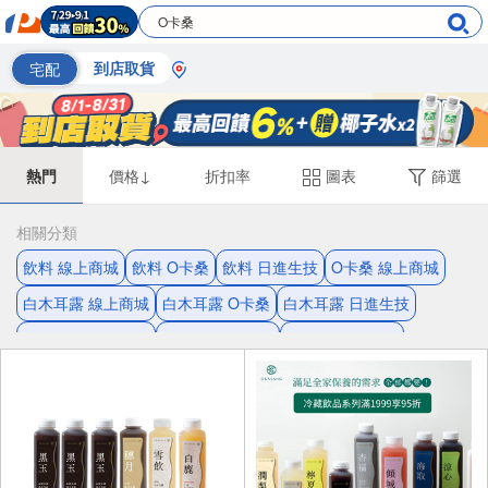
宅配
到店取貨
熱門
價格↓
折扣率
圖表
篩選
相關分類
飲料 線上商城
飲料 O卡桑
飲料 日進生技
O卡桑 線上商城
白木耳露 線上商城
白木耳露 O卡桑
白木耳露 日進生技
日進生技 線上商城
木耳露 線上商城
木耳露 日進生技