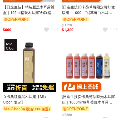
【日進生技】精裝版黑木耳露禮
[日進生技]O卡桑草莓限定莓好健
盒｜195ml精裝木耳露*6罐(精裝
康組｜1000ml*4(草莓白木耳露
柴燒桂圓黑木耳露(無加糖)*6)/盒
*4)
贈OPENPOINT
贈OPENPOINT
訂單滿 2000 元折抵 100元
$ 1720
訂單滿 2000 元折抵 100元
$660
$1,320
（運費不算在 2000 元的範圍
（運費不算在 2000 元的範圍
內）
內）
Ｏ卡桑紅棗黑木耳露【Mia
[日進生技]O卡桑莓語時光木耳露
C'bon 限定】
組｜1000ml*6(草莓白木耳露
*4、纖暢膠原凍*1、紅棗白木耳
Mia C'bon(冷藏滿1200免運)
贈OPENPOINT
露(銀耳朵朵)*1)
$ 2390
訂單滿 2000 元折抵 100元