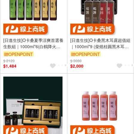
[日進生技]O卡桑夏季涼爽首選養
[日進生技]O卡桑黑木耳露超值組
生飲組｜1000ml*6(白鶴降火涼
｜1000ml*9 (柴燒桂圓黑木耳露
茶*3、桑菊散月飲*3)
*5、經典黑糖黑木耳露*2、紅棗
贈OPENPOINT
贈OPENPOINT
黑木耳露*2)
$ 2120
訂單滿 2000 元折抵 100元
$ 3080
訂單滿 2000 元折抵 100元
$1,484
$2,000
（運費不算在 2000 元的範圍
（運費不算在 2000 元的範圍
內）
內）