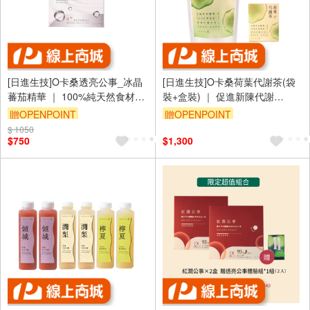
[日進生技]O卡桑透亮公事_冰晶
[日進生技]O卡桑荷葉代謝茶(袋
蕃茄精華 ｜ 100%純天然食材
裝+盒裝) ｜ 促進新陳代謝
(15ml/15包)
(5g×30包/袋)+ (5g×10包/盒)
贈OPENPOINT
贈OPENPOINT
$ 1050
訂單滿 2000 元折抵 100元
訂單滿 2000 元折抵 100元
$750
$1,300
（運費不算在 2000 元的範圍
（運費不算在 2000 元的範圍
內）
內）
單品享9折