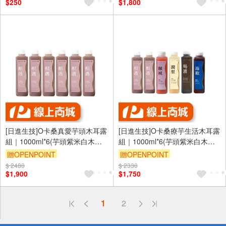
$250
$1,800
（運費不算在 2000 元的範圍
內）
[日進生技]O卡桑真愛芋頭木耳露
[日進生技]O卡桑療芋生活木耳露
組｜1000ml*6(芋頭紫米白木耳
組｜1000ml*6(芋頭紫米白木耳
露*6)
露*2、草莓白木耳露*1、雪梨白
贈OPENPOINT
贈OPENPOINT
木耳露*1、黑糖黑木耳露*1、纖
$ 2480
訂單滿 2000 元折抵 100元
$ 2330
訂單滿 2000 元折抵 100元
暢膠原凍*1)
$1,900
$1,750
（運費不算在 2000 元的範圍
（運費不算在 2000 元的範圍
內）
內）
偏遠地區配送
1
2
詐騙網頁！請小心！
得獎公告