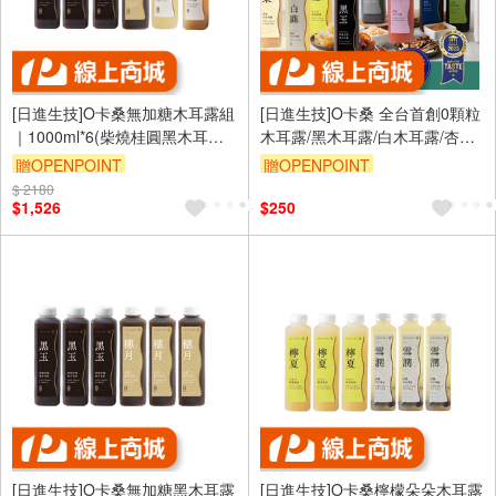
[日進生技]O卡桑無加糖木耳露組
[日進生技]O卡桑 全台首創0顆粒
｜1000ml*6(柴燒桂圓黑木耳露
木耳露/黑木耳露/白木耳露/杏仁
(無加糖)*3、紅棗黑木耳露(無加
茶/養生飲/銀耳露/木耳飲/孕媽咪/
贈OPENPOINT
贈OPENPOINT
糖)*1、原味白木耳露(無加
寶寶副食品
$ 2180
訂單滿 2000 元折抵 100元
訂單滿 2000 元折抵 100元
糖)*1、紅棗白木耳露(無加糖)*1)
$1,526
$250
（運費不算在 2000 元的範圍
（運費不算在 2000 元的範圍
內）
內）
訂單滿1999享95折
[日進生技]O卡桑無加糖黑木耳露
[日進生技]O卡桑檸檬朵朵木耳露