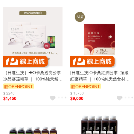
內）
［日進生技］📢O卡桑透亮公事_
[日進生技]O卡桑紅潤公事_頂級
冰晶蕃茄精華 ｜ 100%純天然食
紅棗精華 ｜ 100%純天然食材
材 (15ml×15包/盒)×2盒+✨加贈
(15ml×15包/盒)×15盒
贈OPENPOINT
贈OPENPOINT
紅潤公事體驗組*1✨
$ 2240
訂單滿 2000 元折抵 100元
$ 15750
訂單滿 2000 元折抵 100元
$1,450
$9,000
（運費不算在 2000 元的範圍
（運費不算在 2000 元的範圍
內）
內）