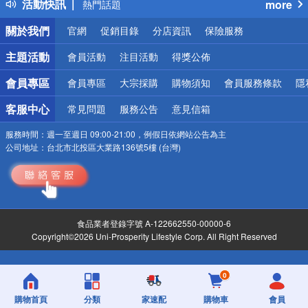
活動快訊
more
熱門話題
銀行優惠
關於我們
官網
促銷目錄
分店資訊
保險服務
偏遠地區配送
詐騙網頁！請小心！
主題活動
會員活動
注目活動
得獎公佈
會員專區
會員專區
大宗採購
購物須知
會員服務條款
隱
客服中心
常見問題
服務公告
意見信箱
服務時間：
週一至週日 09:00-21:00，例假日依網站公告為主
公司地址：
台北市北投區大業路136號5樓 (台灣)
食品業者登錄字號 A-122662550-00000-6
Copyright©2026 Uni-Prosperity Lifestyle Corp. All Right Reserved
0
購物首頁
分類
家速配
購物車
會員