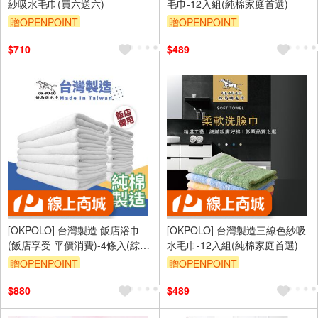
紗吸水毛巾(買六送六)
毛巾-12入組(純棉家庭首選)
贈OPENPOINT
贈OPENPOINT
$710
$489
[OKPOLO] 台灣製造 飯店浴巾
[OKPOLO] 台灣製造三線色紗吸
(飯店享受 平價消費)-4條入(綜
水毛巾-12入組(純棉家庭首選)
合)
贈OPENPOINT
贈OPENPOINT
$880
$489