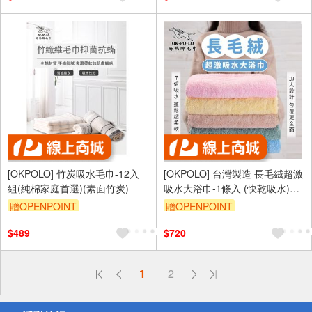
[OKPOLO] 竹炭吸水毛巾-12入
[OKPOLO] 台灣製造 長毛絨超激
組(純棉家庭首選)(素面竹炭)
吸水大浴巾-1條入 (快乾吸水)
(綠)
贈OPENPOINT
贈OPENPOINT
$489
$720
偏遠地區配送
1
2
詐騙網頁！請小心！
得獎公告