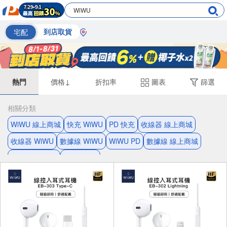
宅配
到店取貨
熱門
價格↓
折扣率
圖表
篩選
相關分類
WiWU 線上商城
快充 WiWU
PD 快充
收線器 線上商城
收線器 WiWU
數據線 WiWU
WiWU PD
數據線 線上商城
收線器 Type-C
4K Type-C