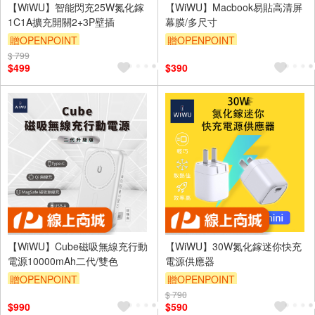
【WiWU】智能閃充25W氮化鎵
【WiWU】Macbook易貼高清屏
1C1A擴充開關2+3P壁插
幕膜/多尺寸
贈OPENPOINT
贈OPENPOINT
$ 799
$499
$390
【WiWU】Cube磁吸無線充行動
【WiWU】30W氮化鎵迷你快充
電源10000mAh二代/雙色
電源供應器
贈OPENPOINT
贈OPENPOINT
$ 790
$990
$590