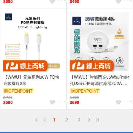
$680
$490
【WiWU】元氣系列30W PD快
【WiWU】智能閃充35W氮化鎵4
充數據線2米
孔USB延長電源供應器2C2A-
47cm
贈OPENPOINT
贈OPENPOINT
$ 790
$ 999
$590
$699
偏遠地區配送
1
2
3
詐騙網頁！請小心！
得獎公告