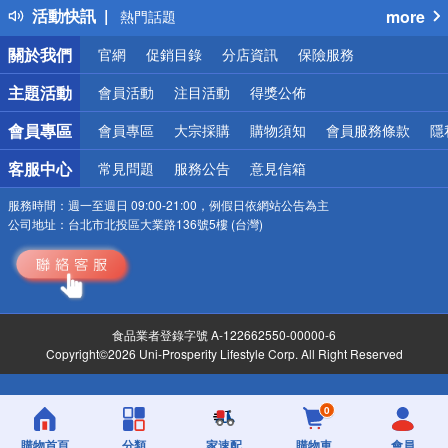
活動快訊
more
熱門話題
銀行優惠
關於我們
官網
促銷目錄
分店資訊
保險服務
偏遠地區配送
詐騙網頁！請小心！
主題活動
會員活動
注目活動
得獎公佈
會員專區
會員專區
大宗採購
購物須知
會員服務條款
隱
客服中心
常見問題
服務公告
意見信箱
服務時間：
週一至週日 09:00-21:00，例假日依網站公告為主
公司地址：
台北市北投區大業路136號5樓 (台灣)
食品業者登錄字號 A-122662550-00000-6
Copyright©2026 Uni-Prosperity Lifestyle Corp. All Right Reserved
0
購物首頁
分類
家速配
購物車
會員