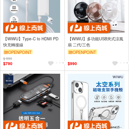
【WiWU】Type-C to HDMI PD
【WiWU】多功能USB夾式涼風
快充轉接線
扇 二代/三色
贈OPENPOINT
贈OPENPOINT
$ 990
$790
$990