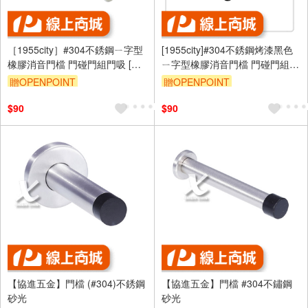
［1955city］#304不銹鋼ㄧ字型
[1955city]#304不銹鋼烤漆黑色
橡膠消音門檔 門碰門組門吸 [長
ㄧ字型橡膠消音門檔 門碰門組門
度95mm]
吸[打孔款1101-D [烤漆黑
贈OPENPOINT
贈OPENPOINT
95mm]
$90
$90
【協進五金】門檔 (#304)不銹鋼
【協進五金】門檔 #304不鏽鋼
砂光
砂光