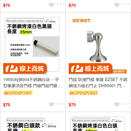
$70
$70
1955city]#304不銹鋼白頭 ㄧ字
門擋 防撞門檔 東隆 EZSET 不銹
型橡膠消音門檔 門碰門組門吸打
鋼強力磁石門止 DH50001 門碰
孔款1101-A 不銹鋼烤漆白+黑頭
門頂 門吸 門檔 磁石門止 戶擋 門
贈OPENPOINT
贈OPENPOINT
35mm]
止 門停
$70
$75