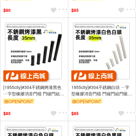
$80
$85
[1955city]#304不銹鋼烤漆黑色
1955city]#304不銹鋼白頭 ㄧ字
ㄧ字型橡膠消音門檔 門碰門組門
型橡膠消音門檔 門碰門組門吸打
吸[打孔款1101-D [烤漆黑
孔款1101-B 不銹鋼烤漆白+白頭
贈OPENPOINT
贈OPENPOINT
35mm]
35mm]
$85
$85