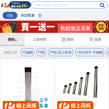
宅配
到店取貨
價格↓
上架時間
圖表
篩選
相關分類
不鏽鋼
門檔
門檔 線上商城
1955城市 不鏽鋼