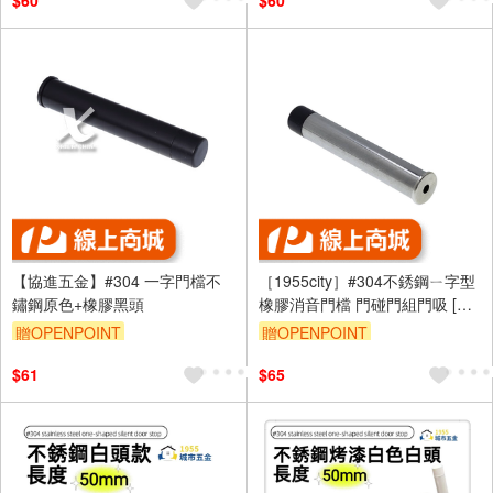
$60
$60
【協進五金】#304 一字門檔不
［1955city］#304不銹鋼ㄧ字型
鏽鋼原色+橡膠黑頭
橡膠消音門檔 門碰門組門吸 [長
度35mm]
贈OPENPOINT
贈OPENPOINT
$61
$65