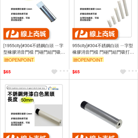
[1955city]#304不銹鋼白頭 ㄧ字
955city]#304不銹鋼白頭 ㄧ字型
型橡膠消音門檔 門碰門組門吸打
橡膠消音門檔 門碰門組門吸打孔
孔款1101-c [不銹鋼白頭 50mm]
款1101-B 不銹鋼烤漆白+白頭
贈OPENPOINT
贈OPENPOINT
50mm]
$65
$65