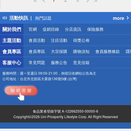
詐騙網頁！請小心！
得獎公告
活動快訊
more
熱門話題
銀行優惠
關於我們
官網
促銷目錄
分店資訊
保險服務
偏遠地區配送
詐騙網頁！請小心！
主題活動
會員活動
注目活動
得獎公佈
會員專區
會員專區
大宗採購
購物須知
會員服務條款
隱
客服中心
常見問題
服務公告
意見信箱
服務時間：
週一至週日 09:00-21:00，例假日依網站公告為主
公司地址：
台北市北投區大業路136號5樓 (台灣)
食品業者登錄字號 A-122662550-00000-6
Copyright©2026 Uni-Prosperity Lifestyle Corp. All Right Reserved