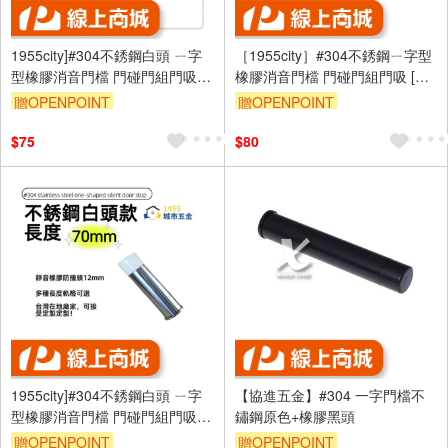
1955city]#304不銹鋼白頭 ㄧ字
［1955city］#304不銹鋼ㄧ字型
型橡膠消音門檔 門碰門組門吸打
橡膠消音門檔 門碰門組門吸 [長
孔款1101-A 不銹鋼烤漆白+黑頭
度70mm]
贈OPENPOINT
贈OPENPOINT
70mm]
$75
$80
1955city]#304不銹鋼白頭 ㄧ字
【協進五金】#304 一字門檔不
型橡膠消音門檔 門碰門組門吸打
鏽鋼原色+橡膠黑頭
孔款1101-c [ 不銹鋼白頭70mm]
贈OPENPOINT
贈OPENPOINT