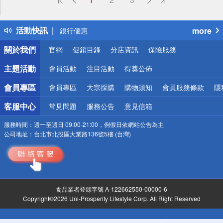
得獎公告
熱門話題
活動快訊
more
銀行優惠
偏遠地區配送
關於我們
官網
促銷目錄
分店資訊
保險服務
詐騙網頁！請小心！
主題活動
會員活動
注目活動
得獎公佈
會員專區
會員專區
大宗採購
購物須知
會員服務條款
隱
客服中心
常見問題
服務公告
意見信箱
服務時間：
週一至週日 09:00-21:00，例假日依網站公告為主
公司地址：
台北市北投區大業路136號5樓 (台灣)
食品業者登錄字號 A-122662550-00000-6
Copyright©2026 Uni-Prosperity Lifestyle Corp. All Right Reserved