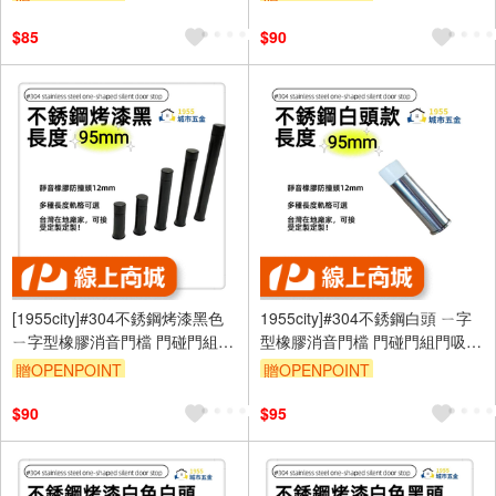
70mm]
$85
$90
[1955city]#304不銹鋼烤漆黑色
1955city]#304不銹鋼白頭 ㄧ字
ㄧ字型橡膠消音門檔 門碰門組門
型橡膠消音門檔 門碰門組門吸打
吸[打孔款1101-D [烤漆黑
孔款1101-c [ 不銹鋼白頭95mm]
贈OPENPOINT
贈OPENPOINT
95mm]
$90
$95