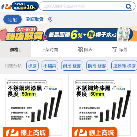
宅配
到店取貨
價格↓
上架時間
圖表
篩選
相關分類
橡膠
不鏽鋼
耐磨 橡膠
防滑 橡膠
運動鞋 橡膠