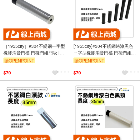
［1955city］#304不銹鋼ㄧ字型
[1955city]#304不銹鋼烤漆黑色
橡膠消音門檔 門碰門組門吸 [長
ㄧ字型橡膠消音門檔 門碰門組門
度60mm]
吸[打孔款1101-D [烤漆黑
贈OPENPOINT
贈OPENPOINT
70mm]
$70
$70