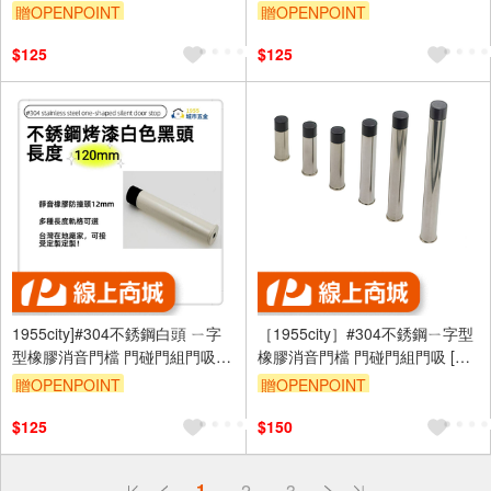
孔款1101-c [ 不銹鋼白頭
孔款1101-B 不銹鋼烤漆白+白頭
贈OPENPOINT
贈OPENPOINT
120mm]
120mm]
$125
$125
1955city]#304不銹鋼白頭 ㄧ字
［1955city］#304不銹鋼ㄧ字型
型橡膠消音門檔 門碰門組門吸打
橡膠消音門檔 門碰門組門吸 [長
孔款1101-A 不銹鋼烤漆白+黑頭
度150mm]
贈OPENPOINT
贈OPENPOINT
120mm]
$125
$150
偏遠地區配送
詐騙網頁！請小心！
1
2
3