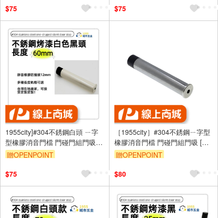
$75
$75
1955city]#304不銹鋼白頭 ㄧ字
［1955city］#304不銹鋼ㄧ字型
型橡膠消音門檔 門碰門組門吸打
橡膠消音門檔 門碰門組門吸 [長
孔款1101-A 不銹鋼烤漆白+黑頭
度70mm]
贈OPENPOINT
贈OPENPOINT
70mm]
$75
$80