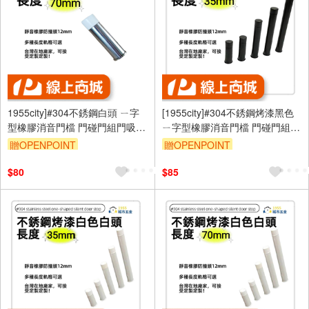
1955city]#304不銹鋼白頭 ㄧ字
[1955city]#304不銹鋼烤漆黑色
型橡膠消音門檔 門碰門組門吸打
ㄧ字型橡膠消音門檔 門碰門組門
孔款1101-c [ 不銹鋼白頭70mm]
吸[打孔款1101-D [烤漆黑
贈OPENPOINT
贈OPENPOINT
35mm]
$80
$85