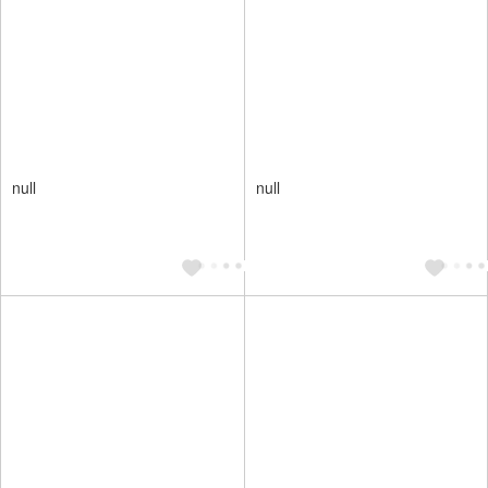
null
null