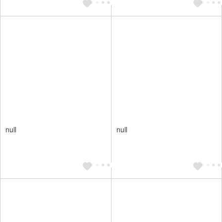
null
null