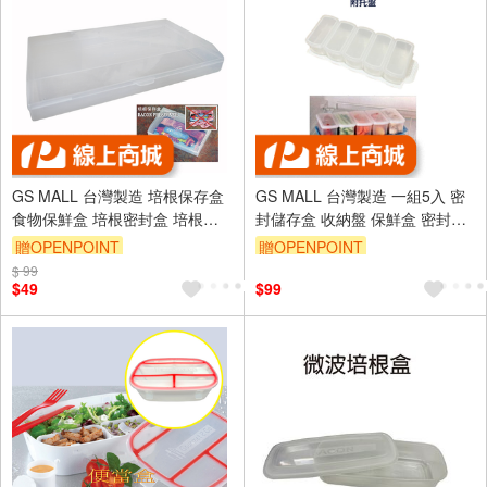
GS MALL 台灣製造 培根保存盒
GS MALL 台灣製造 一組5入 密
食物保鮮盒 培根密封盒 培根收
封儲存盒 收納盤 保鮮盒 密封盒
納盒 培根肉片盒 培根冰箱收納
分裝盒 食物盒 收納盒 儲存盒 密
贈OPENPOINT
贈OPENPOINT
培根盒
封收納盒
$ 99
$49
$99