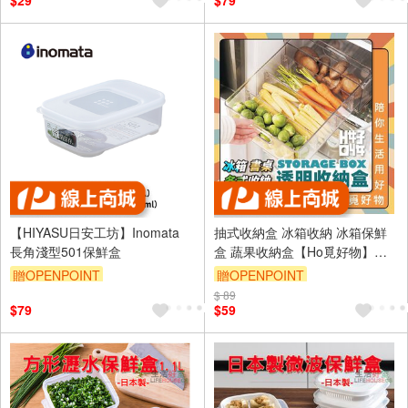
$29
$79
【HIYASU日安工坊】Inomata
抽式收納盒 冰箱收納 冰箱保鮮
長角淺型501保鮮盒
盒 蔬果收納盒【Ho覓好物】
【Ho好收】保鮮盒 冰箱收納盒
贈OPENPOINT
贈OPENPOINT
透明收納 壓克力收納盒
$ 89
$79
$59