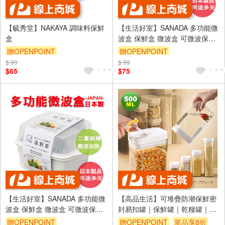
【毓秀堂】NAKAYA 調味料保鮮
【生活好室】SANADA 多功能微
盒
波盒 保鮮盒 微波盒 可微波保鮮
盒 加熱密封盒 密封盒 保鮮 加熱
贈OPENPOINT
贈OPENPOINT
微波 野菜盒
$ 90
$ 99
訂單滿999享9折
$65
$75
【生活好室】SANADA 多功能微
【高品生活】可堆疊防潮保鮮密
波盒 保鮮盒 微波盒 可微波保鮮
封易扣罐｜保鮮罐｜乾糧罐｜食
盒 加熱密封盒 密封盒 保鮮 加熱
材密封罐｜防潮｜保鮮盒
贈OPENPOINT
贈OPENPOINT
單品享8折