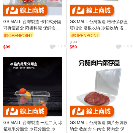
GS MALL 台灣製造 卡扣式分隔
GS MALL 台灣製造 培根保存盒
可拆便當盒 附醬料罐 保鮮盒 餐
培根盒 培根收納 冰箱收納 培根
盒 保存盒 飯盒 蔬菜盒 水果盒 便
微波盒 培根收納盒 培根保鮮盒
贈OPENPOINT
贈OPENPOINT
當盒
保鮮盒
$ 99
$99
$59
GS MALL 台灣製造 一組二入 冰
GS MALL 台灣製造 肉片分裝收
箱蔬果分類盒 冰箱分類盒 冰箱
納盒 收納盒 牛肉盒 豬肉盒 保鮮