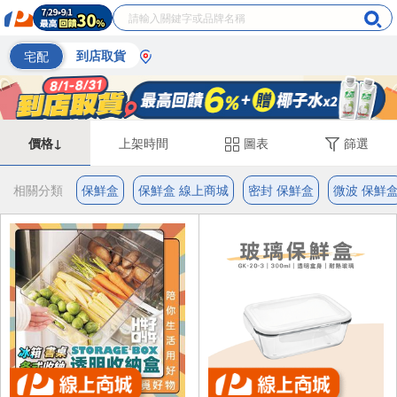
宅配
到店取貨
價格↓
上架時間
圖表
篩選
相關分類
保鮮盒
保鮮盒 線上商城
密封 保鮮盒
微波 保鮮