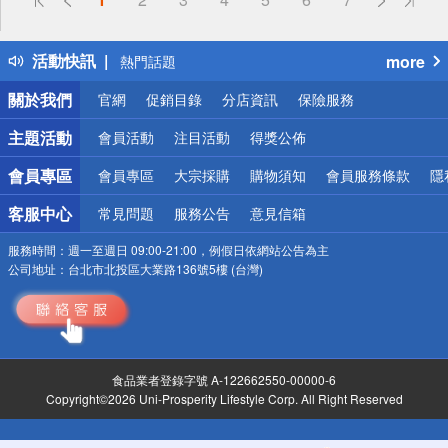
詐騙網頁！請小心！
得獎公告
活動快訊
more
熱門話題
銀行優惠
關於我們
官網
促銷目錄
分店資訊
保險服務
偏遠地區配送
詐騙網頁！請小心！
主題活動
會員活動
注目活動
得獎公佈
會員專區
會員專區
大宗採購
購物須知
會員服務條款
隱
客服中心
常見問題
服務公告
意見信箱
服務時間：
週一至週日 09:00-21:00，例假日依網站公告為主
公司地址：
台北市北投區大業路136號5樓 (台灣)
食品業者登錄字號 A-122662550-00000-6
Copyright©2026 Uni-Prosperity Lifestyle Corp. All Right Reserved