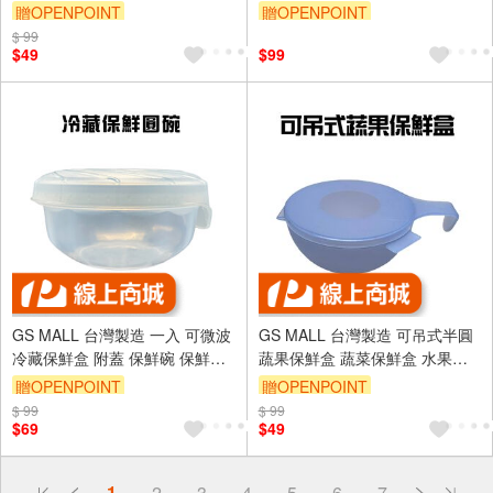
保鮮盒 水果盒 收納盒 冰箱收納
盒 分裝盒 肉片盒 分裝盒
贈OPENPOINT
贈OPENPOINT
盒 分隔盒 冰箱儲存盒
$ 99
$49
$99
GS MALL 台灣製造 一入 可微波
GS MALL 台灣製造 可吊式半圓
冷藏保鮮盒 附蓋 保鮮碗 保鮮盒
蔬果保鮮盒 蔬菜保鮮盒 水果保
冷藏盒 微波碗 便當盒 微波盒 收
鮮盒 冰箱保鮮盒 冰箱置物盒 蔬
贈OPENPOINT
贈OPENPOINT
納盒 點心收納
果盒 半圓盒
$ 99
$ 99
$69
$49
偏遠地區配送
1
2
3
4
5
6
7