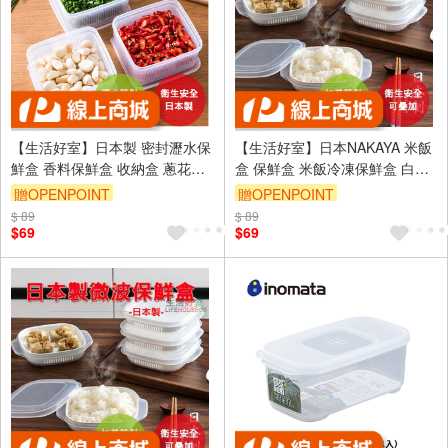
【生活好室】日本製 密封瀝水保
【生活好室】日本NAKAYA 米飯
鮮盒 香料保鮮盒 收納盒 蔥花盒
盒 保鮮盒 米飯冷凍保鮮盒 白飯
蔥薑盒 豆腐盒 微波保鮮盒 保鮮
收納盒 白飯盒 便當盒 保鮮盒 飯
贈OPENPOINT
贈OPENPOINT
盒 日本保鮮盒 1.1L
盒 餐盒 廚房收納
$ 89
訂單滿999享9折
$ 89
訂單滿999享9折
$69
$69