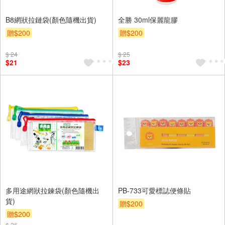
B8網狀拉鏈袋(顏色隨機出貨)
全勝 30ml保麗龍膠
贈$200
贈$200
$ 24
$ 25
$21
$23
多用途網狀拉鍊袋(顏色隨機出
PB-733可愛標誌便條貼
貨)
贈$200
贈$200
$ 26