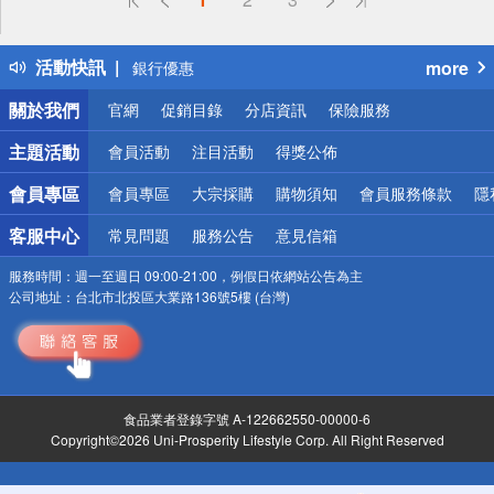
得獎公告
熱門話題
活動快訊
more
銀行優惠
偏遠地區配送
關於我們
官網
促銷目錄
分店資訊
保險服務
詐騙網頁！請小心！
主題活動
會員活動
注目活動
得獎公佈
會員專區
會員專區
大宗採購
購物須知
會員服務條款
隱
客服中心
常見問題
服務公告
意見信箱
服務時間：
週一至週日 09:00-21:00，例假日依網站公告為主
公司地址：
台北市北投區大業路136號5樓 (台灣)
食品業者登錄字號 A-122662550-00000-6
Copyright©2026 Uni-Prosperity Lifestyle Corp. All Right Reserved