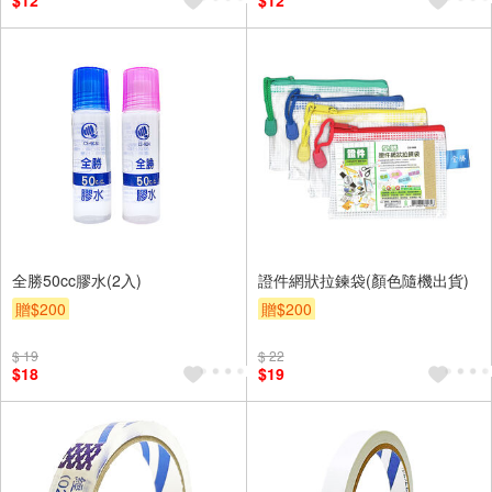
$12
$12
全勝50cc膠水(2入)
證件網狀拉鍊袋(顏色隨機出貨)
贈$200
贈$200
$ 19
$ 22
$18
$19