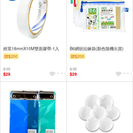
經英18mmX10M雙面膠帶-1入
B6網狀拉鍊袋(顏色隨機出貨)
贈$200
贈$200
$ 35
$ 32
$29
$29