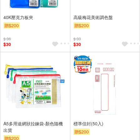
40K壓克力板夾
高級梅花美術調色盤
贈$200
贈$200
$ 36
$ 33
$30
$30
A5多用途網狀拉鍊袋-顏色隨機
標準信封(50入)
出貨
贈$200
贈$200