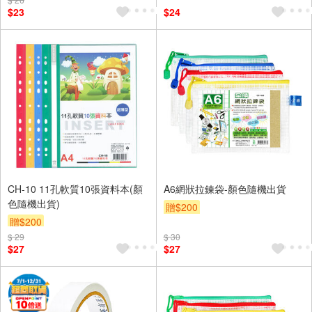
$23
$24
CH-10 11孔軟質10張資料本(顏
A6網狀拉鍊袋-顏色隨機出貨
色隨機出貨)
贈$200
贈$200
$ 29
$ 30
$27
$27