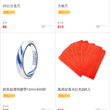
20公分直尺
方格尺
贈$200
贈$200
$ 9
$ 12
$8
$10
經英超透明膠帶12mmX40M
鳳尾紋香水紅包袋8入
贈$200
贈$200
$ 15