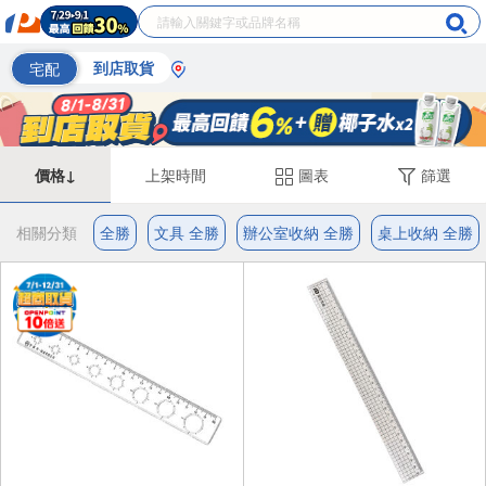
宅配
到店取貨
價格↓
上架時間
圖表
篩選
相關分類
全勝
文具 全勝
辦公室收納 全勝
桌上收納 全勝