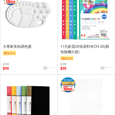
大專家美術調色盤
11孔軟質20張資料本CH-20(顏
色隨機出貨)
贈$200
贈$200
$ 39
$ 39
$36
$36