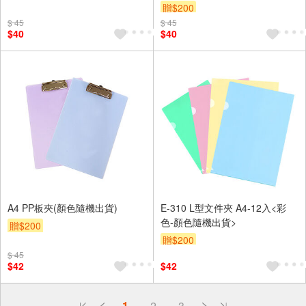
贈$200
$ 45
$ 45
$40
$40
A4 PP板夾(顏色隨機出貨)
E-310 L型文件夾 A4-12入<彩
色-顏色隨機出貨>
贈$200
贈$200
$ 45
$42
$42
偏遠地區配送
詐騙網頁！請小心！
1
2
3