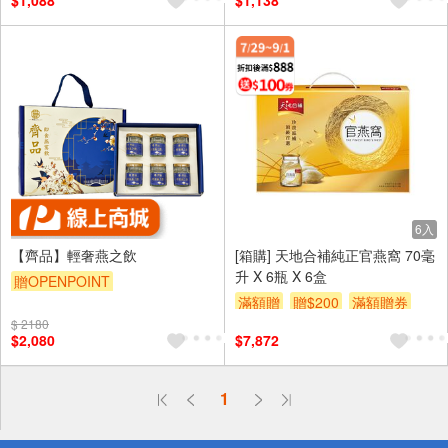
$1,088
$1,138
6入
【齊品】輕奢燕之飲
[箱購] 天地合補純正官燕窩 70毫
升 X 6瓶 X 6盒
贈OPENPOINT
滿額贈
贈$200
滿額贈券
$ 2180
$2,080
$7,872
偏遠地區配送
1
詐騙網頁！請小心！
得獎公告