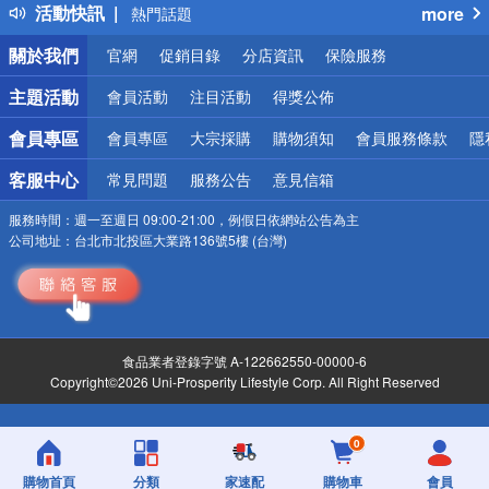
活動快訊
more
熱門話題
銀行優惠
關於我們
官網
促銷目錄
分店資訊
保險服務
偏遠地區配送
詐騙網頁！請小心！
主題活動
會員活動
注目活動
得獎公佈
會員專區
會員專區
大宗採購
購物須知
會員服務條款
隱
客服中心
常見問題
服務公告
意見信箱
服務時間：
週一至週日 09:00-21:00，例假日依網站公告為主
公司地址：
台北市北投區大業路136號5樓 (台灣)
食品業者登錄字號 A-122662550-00000-6
Copyright©2026 Uni-Prosperity Lifestyle Corp. All Right Reserved
0
購物首頁
分類
家速配
購物車
會員