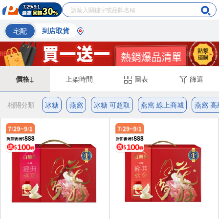
宅配
到店取貨
價格↓
上架時間
圖表
篩選
相關分類
冰糖
燕窩
冰糖 可超取
燕窩 線上商城
燕窩 