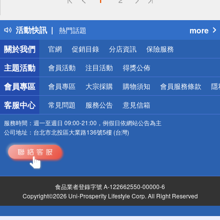
詐騙網頁！請小心！
得獎公告
活動快訊
more
熱門話題
銀行優惠
關於我們
官網
促銷目錄
分店資訊
保險服務
偏遠地區配送
詐騙網頁！請小心！
主題活動
會員活動
注目活動
得獎公佈
會員專區
會員專區
大宗採購
購物須知
會員服務條款
隱
客服中心
常見問題
服務公告
意見信箱
服務時間：
週一至週日 09:00-21:00，例假日依網站公告為主
公司地址：
台北市北投區大業路136號5樓 (台灣)
食品業者登錄字號 A-122662550-00000-6
Copyright©2026 Uni-Prosperity Lifestyle Corp. All Right Reserved