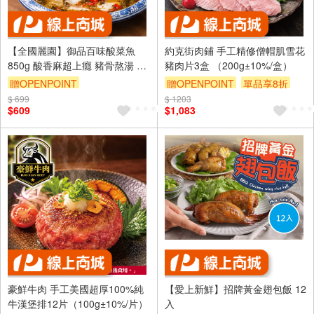
【全國麗園】御品百味酸菜魚
約克街肉鋪 手工精修僧帽肌雪花
850g 酸香麻超上癮 豬骨熬湯 酸
豬肉片3盒 （200g±10%/盒）
菜魚湯底 熟食 即食料理 料理包
贈OPENPOINT
贈OPENPOINT
單品享8折
冷凍調理包 冷凍食品
$ 699
$ 1203
訂單滿999享9折
$609
$1,083
豪鮮牛肉 手工美國超厚100%純
【愛上新鮮】招牌黃金翅包飯 12
牛漢堡排12片（100g±10%/片）
入