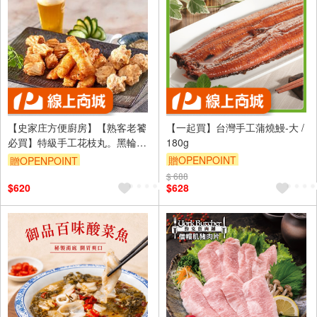
【史家庄方便廚房】【熟客老饕
【一起買】台灣手工蒲燒鰻-大 /
必買】特級手工花枝丸。黑輪。
180g
螺旋丸各一包。
贈OPENPOINT
贈OPENPOINT
$ 688
$620
$628