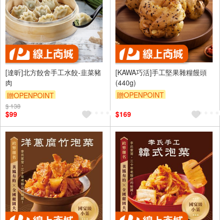
[達昕]北方餃舍手工水餃-韭菜豬
[KAWA巧活]手工堅果雜糧饅頭
肉
(440g)
贈OPENPOINT
贈OPENPOINT
$ 138
$99
$169