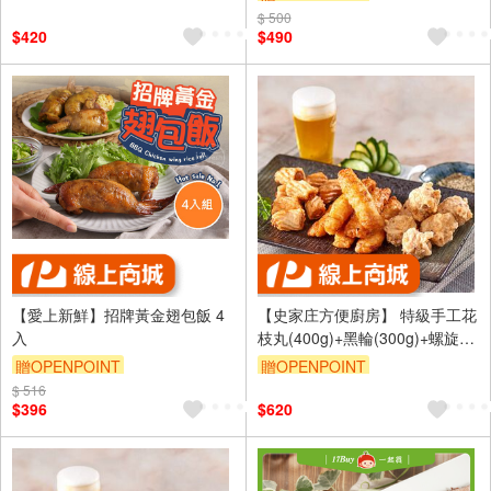
$ 500
訂單滿999享95折
$420
$490
【愛上新鮮】招牌黃金翅包飯 4
【史家庄方便廚房】 特級手工花
入
枝丸(400g)+黑輪(300g)+螺旋丸
(300g) 。氣炸鍋必備 下酒菜最
贈OPENPOINT
贈OPENPOINT
佳首選
$ 516
訂單滿1499享9折
$396
$620