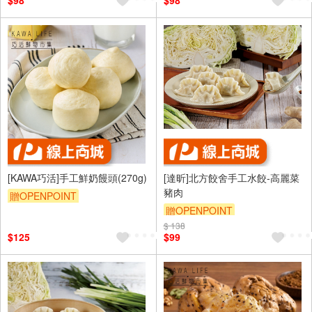
$98
$98
[KAWA巧活]手工鮮奶饅頭(270g)
[達昕]北方餃舍手工水餃-高麗菜
豬肉
贈OPENPOINT
贈OPENPOINT
$ 138
$125
$99