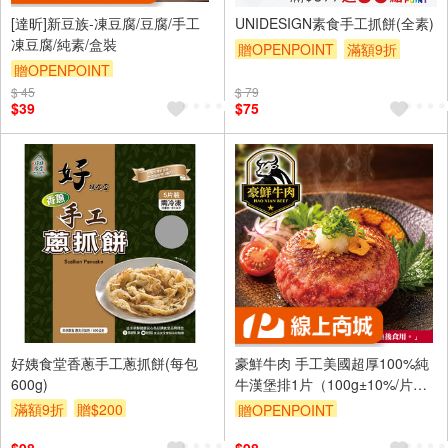
[達昕]新豆族-凍豆腐/豆腐/手工
UNIDESIGN素食手工抓餅(全素)
凍豆腐/純素/盒裝
贈OPENPOINT
滿額9折
贈OPENPOINT
贈$200
$ 45
$ 79
$39
$75
好姨食堂香蔥手工蔥抓餅(每包
豪鮮牛肉 手工美國超厚100%純
600g)
牛漢堡排1片（100g±10%/片）_
任選
滿額9折
贈$200
贈OPENPOINT
訂單滿999享9折