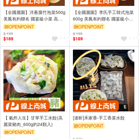
【全國麗園】洋蔥腐竹泡菜500g
【全國麗園】李氏手工韓式泡菜
美鳳有約聯名 國宴級小菜 高蛋
600g 美鳳有約聯名 國宴級小菜
白 手工泡菜 開胃菜 無防腐劑 小
韓式泡菜 開胃菜 無防腐劑 小農
贈OPENPOINT
贈OPENPOINT
農辣椒 雲林蒜頭
辣椒 雲林蒜頭
$ 199
$ 199
$189
$189
【 氣炸人生】甘單手工水餃(高
[達昕]禾家香-手工香菜水餃
麗菜豬肉_600g約24顆入)
贈OPENPOINT
贈OPENPOINT
$ 230