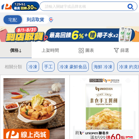
宅配
到店取貨
價格↓
上架時間
圖表
篩選
相關分類
冷凍
手工
冷凍 豪鮮食品
海鮮 冷凍
冷凍 約克