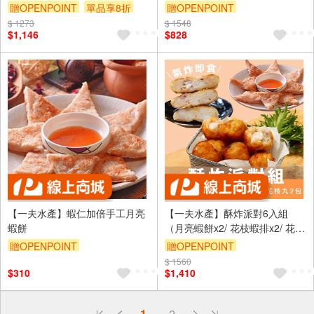
贈OPENPOINT
單品享8折
贈OPENPOINT
$ 1273
訂單滿999享9折
$ 1548
訂單滿1499享9折
$1,146
$828
【一夫水產】蝦仁加倍手工月亮
【一夫水產】酥炸派對6入組
蝦餅
（月亮蝦餅x2/ 花枝蝦排x2/ 花枝
丸x2）
贈OPENPOINT
贈OPENPOINT
訂單滿999享95折
$ 1560
訂單滿999享95折
$310
$1,410
偏遠地區配送
1
2