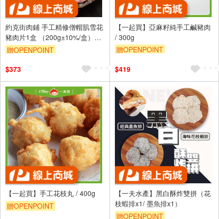
約克街肉鋪 手工精修僧帽肌雪花
【一起買】亞麻籽純手工鹹豬肉
豬肉片1盒 （200g±10%/盒）_
/ 300g
任選
贈OPENPOINT
贈OPENPOINT
訂單滿999享9折
$373
$419
【一起買】手工花枝丸 / 400g
【一夫水產】黑白酥炸雙拼（花
枝蝦排x1/ 墨魚排x1）
贈OPENPOINT
贈OPENPOINT