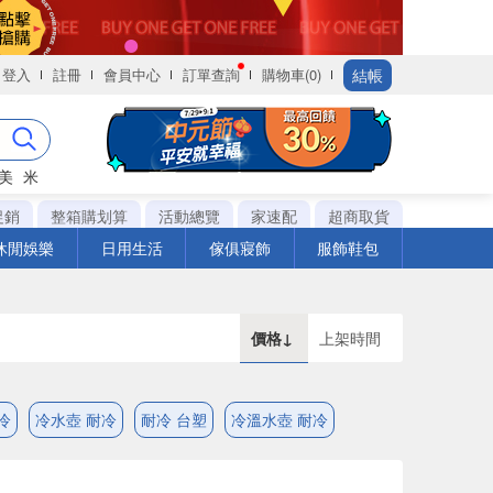
結帳
登入
註冊
會員中心
訂單查詢
購物車(0)
美
米
促銷
整箱購划算
活動總覽
家速配
超商取貨
休閒娛樂
日用生活
傢俱寢飾
服飾鞋包
價格↓
上架時間
冷
冷水壺 耐冷
耐冷 台塑
冷溫水壺 耐冷