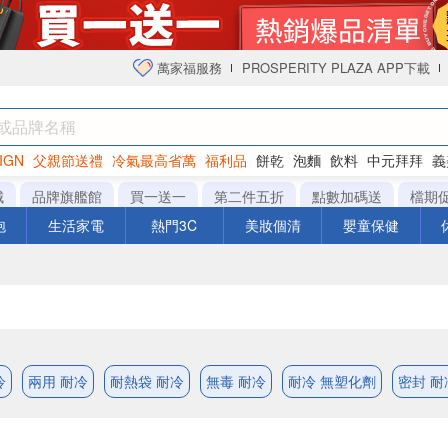
萬家福服務
PROSPERITY PLAZA APP下載
IGN
父親節送禮
冷氣最高省萬
福利品
餅乾
泡麵
飲料
中元拜拜
義
衛生紙
城
品牌旗艦館
買一送一
第二件五折
點數加碼送
檔期
泡
生活家電
熱門3C
美妝個清
嬰童保健
冷
兩用 耐冷
耐熱袋 耐冷
無毒 耐冷
耐冷 無塑化劑
密封 耐