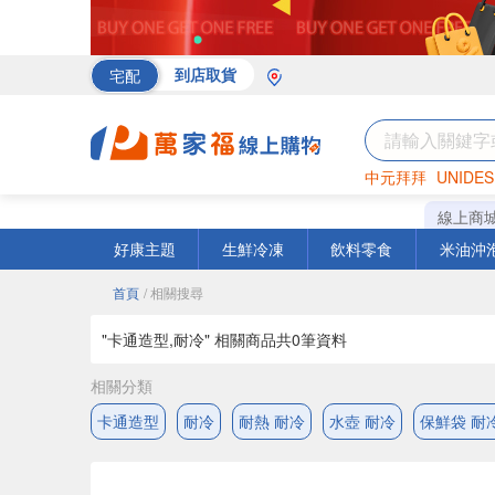
宅配
到店取貨
中元拜拜
UNIDES
海苔
巧克力
罐頭
線上商
好康主題
生鮮冷凍
飲料零食
米油沖
首頁
/ 相關搜尋
"卡通造型,耐冷" 相關商品共
0
筆資料
相關分類
卡通造型
耐冷
耐熱 耐冷
水壺 耐冷
保鮮袋 耐