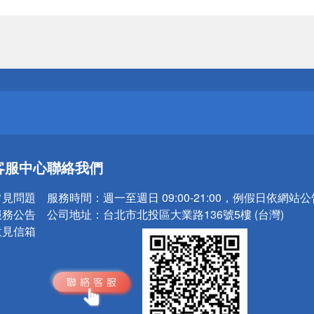
送
請小心！
送
客服中心
聯絡我們
請小心！
常見問題
服務時間：
週一至週日 09:00-21:00，例假日依網站
服務公告
公司地址：
台北市北投區大業路136號5樓 (台灣)
意見信箱