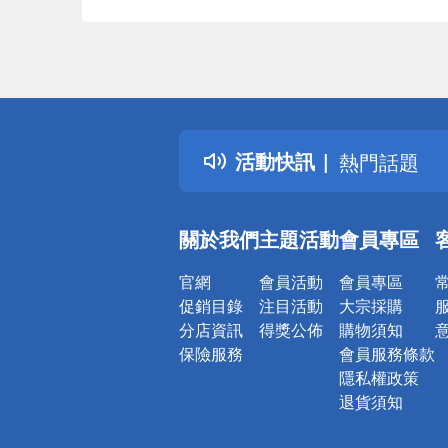
偏遠地區配
詐騙網頁！
得獎公告
活動快訊
熱門話題
銀行優惠
偏遠地區配
關於我們
主題活動
會員專區
詐騙網頁！
官網
會員活動
會員專區
促銷目錄
注目活動
大宗採購
分店資訊
得獎公佈
購物須知
保險服務
會員服務條款
隱私權政策
退貨須知