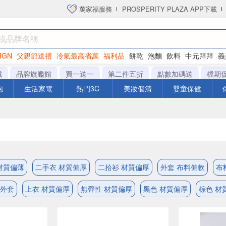
萬家福服務
PROSPERITY PLAZA APP下載
IGN
父親節送禮
冷氣最高省萬
福利品
餅乾
泡麵
飲料
中元拜拜
義
衛生紙
城
品牌旗艦館
買一送一
第二件五折
點數加碼送
檔期
泡
生活家電
熱門3C
美妝個清
嬰童保健
材質偏薄
二手衣 材質偏厚
二拾衫 材質偏厚
外套 布料偏軟
布
 外套
上衣 材質偏厚
無彈性 材質偏厚
黑色 材質偏厚
棕色 材