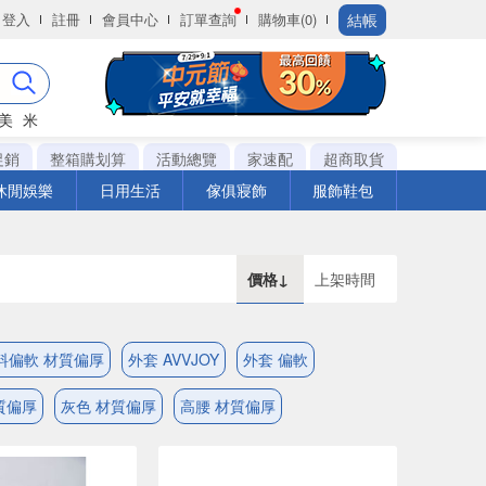
結帳
登入
註冊
會員中心
訂單查詢
購物車(0)
美
米
促銷
整箱購划算
活動總覽
家速配
超商取貨
休閒娛樂
日用生活
傢俱寢飾
服飾鞋包
價格↓
上架時間
料偏軟 材質偏厚
外套 AVVJOY
外套 偏軟
質偏厚
灰色 材質偏厚
高腰 材質偏厚