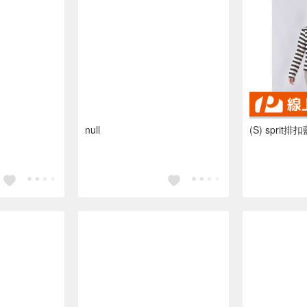
null
(S) spri