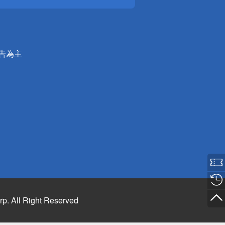
公告為主
rp. All Right Reserved