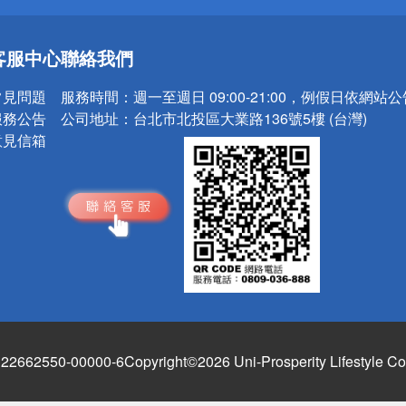
送
客服中心
聯絡我們
請小心！
常見問題
服務時間：
週一至週日 09:00-21:00，例假日依網站
服務公告
公司地址：
台北市北投區大業路136號5樓 (台灣)
意見信箱
662550-00000-6
Copyright©2026 Uni-Prosperity Lifestyle Co