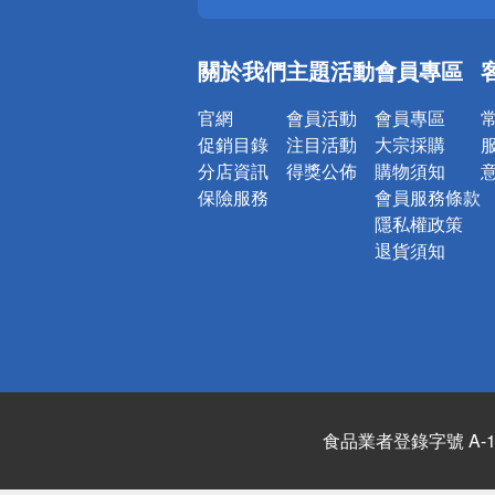
銀行優惠
偏遠地區配
關於我們
主題活動
會員專區
詐騙網頁！
官網
會員活動
會員專區
促銷目錄
注目活動
大宗採購
分店資訊
得獎公佈
購物須知
保險服務
會員服務條款
隱私權政策
退貨須知
食品業者登錄字號 A-122