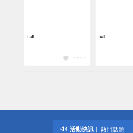
null
null
偏遠地區配
詐騙網頁！
得獎公告
活動快訊
熱門話題