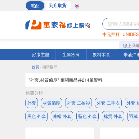
宅配
到店取貨
中元拜拜
UNIDES
海苔
巧克力
罐頭
線上商
好康主題
生鮮冷凍
飲料零食
米油沖
首頁
/ 相關搜尋
"外套,材質偏厚" 相關商品共
214
筆資料
相關分類
外套
材質偏厚
外套 二拾衫
外套 二手衣
外套 
黑色 外套
連帽 外套
藍色 外套
棉質 外套
羽絨