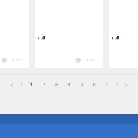
null
null
1
2
3
4
5
6
7
送
請小心！