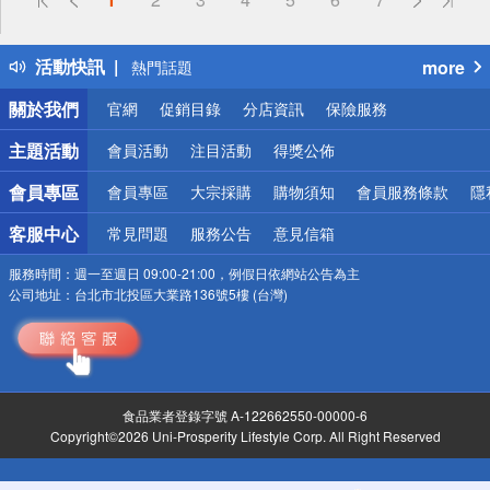
詐騙網頁！請小心！
得獎公告
活動快訊
more
熱門話題
銀行優惠
關於我們
官網
促銷目錄
分店資訊
保險服務
偏遠地區配送
詐騙網頁！請小心！
主題活動
會員活動
注目活動
得獎公佈
會員專區
會員專區
大宗採購
購物須知
會員服務條款
隱
客服中心
常見問題
服務公告
意見信箱
服務時間：
週一至週日 09:00-21:00，例假日依網站公告為主
公司地址：
台北市北投區大業路136號5樓 (台灣)
食品業者登錄字號 A-122662550-00000-6
Copyright©2026 Uni-Prosperity Lifestyle Corp. All Right Reserved