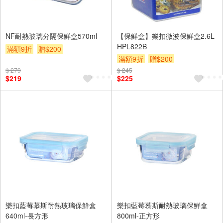
NF耐熱玻璃分隔保鮮盒570ml
【保鮮盒】樂扣微波保鮮盒2.6L
HPL822B
滿額9折
贈$200
滿額9折
贈$200
$ 279
$ 245
$219
$225
樂扣藍莓慕斯耐熱玻璃保鮮盒
樂扣藍莓慕斯耐熱玻璃保鮮盒
640ml-長方形
800ml-正方形