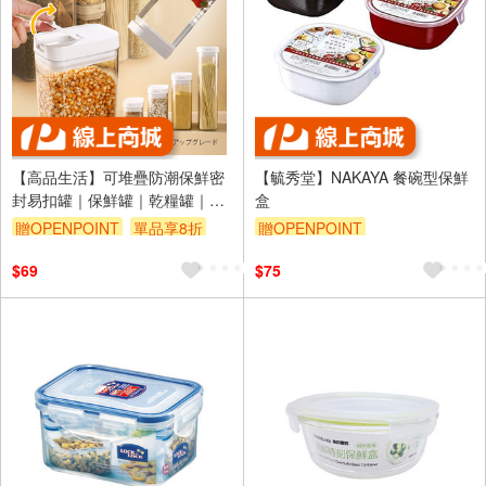
【高品生活】可堆疊防潮保鮮密
【毓秀堂】NAKAYA 餐碗型保鮮
封易扣罐｜保鮮罐｜乾糧罐｜食
盒
材密封罐｜防潮｜保鮮盒
贈OPENPOINT
單品享8折
贈OPENPOINT
$69
$75