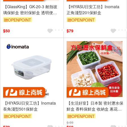
【GlassKing】GK-20-3 耐熱玻
【HIYASU日安工坊】Inomata
璃保鮮盒 密封保鮮盒 透明便當
正角淺型201保鮮盒
盒 玻璃便當盒 健康餐盒
贈OPENPOINT
贈OPENPOINT
$50
$79
【HIYASU日安工坊】Inomata
【生活好室】日本製 密封瀝水保
長角淺型501保鮮盒
鮮盒 香料保鮮盒 收納盒 蔥花盒
蔥薑盒 豆腐盒 微波保鮮盒 保鮮
贈OPENPOINT
贈OPENPOINT
盒 日本保鮮盒 1.1L
$ 89
訂單滿999享9折