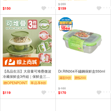
$ 289
$150
$159
【高品生活】大容量可堆疊微波
Dr.RIN304不鏽鋼保鮮盒550ml
冷藏保鮮盒3件組｜保鮮盒三件
滿額9折
贈$200
組｜堆疊保鮮盒｜保鮮盒｜微波
贈OPENPOINT
單品享8折
保鮮盒｜水果保鮮盒
$ 180
$119
$170