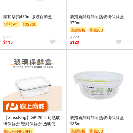
樂扣樂扣470ml微波保鮮盒
樂扣新鮮時刻耐熱玻璃保鮮盒
370ml
滿額9折
贈$200
滿額9折
贈$200
$ 129
$ 229
$115
$129
【GlassKing】GK-20-1 耐熱玻
樂扣新鮮時刻耐熱玻璃保鮮盒
璃保鮮盒 密封保鮮盒 透明便當
635ml
盒 玻璃便當盒 健康餐盒
滿額9折
贈$200
贈OPENPOINT