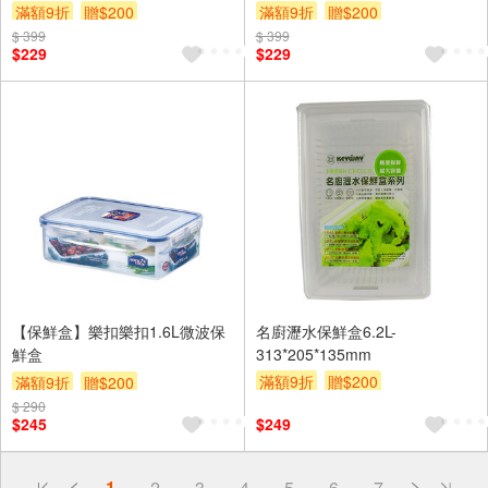
滿額9折
贈$200
滿額9折
贈$200
$ 399
$ 399
$229
$229
【保鮮盒】樂扣樂扣1.6L微波保
名廚瀝水保鮮盒6.2L-
鮮盒
313*205*135mm
滿額9折
贈$200
滿額9折
贈$200
$ 290
$245
$249
偏遠地區配送
1
2
3
4
5
6
7