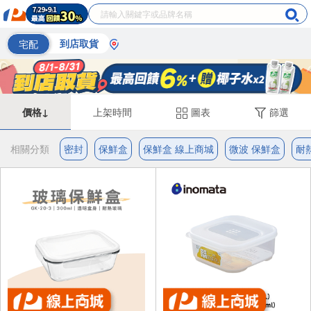
宅配
到店取貨
價格↓
上架時間
圖表
篩選
相關分類
密封
保鮮盒
保鮮盒 線上商城
微波 保鮮盒
耐