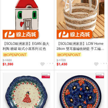
【SOLO歐洲家居】EGAN 義大
【SOLO歐洲家居】LCW Home
利陶 糖罐 歐式小屋系列 紅色
28cm 雙耳藤編收納籃 手工編織
花籃 水果籃 洗衣籃 居家擺飾
贈OPENPOINT
贈OPENPOINT
$ 1680
$ 1720
$1,390
$1,430