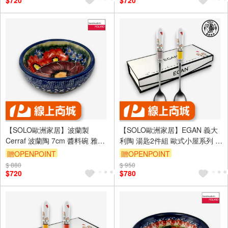
$720
$720
【SOLO歐洲家居】波蘭製
【SOLO歐洲家居】EGAN 義大
Cerraf 波蘭陶 7cm 醬料碗 雅紅
利陶 湯匙2件組 歐式小屋系列 黃
之宴系列
色
贈OPENPOINT
贈OPENPOINT
$ 880
$ 950
$720
$780