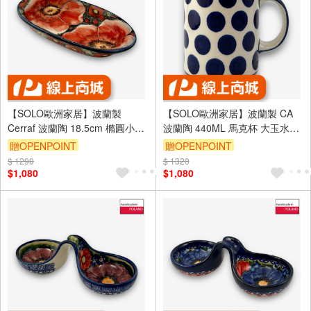
【SOLO歐洲家居】波蘭製
【SOLO歐洲家居】波蘭製 CA
Cerraf 波蘭陶 18.5cm 橢圓小碟
波蘭陶 440ML 馬克杯 大玉水點
赤霞花語系列
點系列
贈OPENPOINT
贈OPENPOINT
$ 1290
$ 1320
$1,080
$1,080