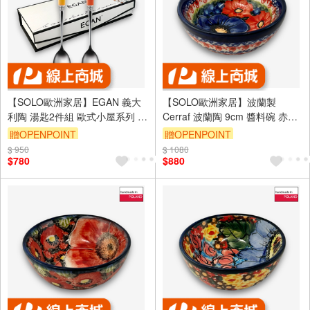
【SOLO歐洲家居】EGAN 義大
【SOLO歐洲家居】波蘭製
利陶 湯匙2件組 歐式小屋系列 紅
Cerraf 波蘭陶 9cm 醬料碗 赤藍
色
芳華系列
贈OPENPOINT
贈OPENPOINT
$ 950
$ 1080
$780
$880