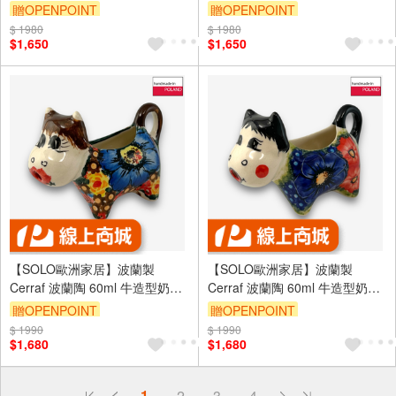
盤 曠野長歌系列
盤 蝶語黃昏系列
贈OPENPOINT
贈OPENPOINT
$ 1980
$ 1980
$1,650
$1,650
【SOLO歐洲家居】波蘭製
【SOLO歐洲家居】波蘭製
Cerraf 波蘭陶 60ml 牛造型奶盅
Cerraf 波蘭陶 60ml 牛造型奶盅
繁花深處系列
赤藍芳華系列
贈OPENPOINT
贈OPENPOINT
$ 1990
$ 1990
$1,680
$1,680
偏遠地區配送
1
2
3
4