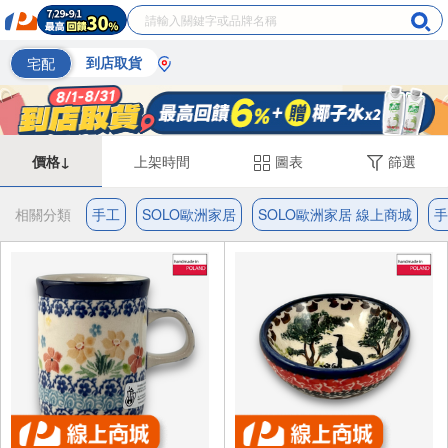
宅配
到店取貨
價格↓
上架時間
圖表
篩選
相關分類
手工
SOLO歐洲家居
SOLO歐洲家居 線上商城
手