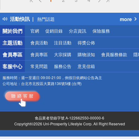
詐騙網頁！請小心！
得獎公告
活動快訊
more
熱門話題
銀行優惠
關於我們
官網
促銷目錄
分店資訊
保險服務
偏遠地區配送
詐騙網頁！請小心！
主題活動
會員活動
注目活動
得獎公佈
會員專區
會員專區
大宗採購
購物須知
會員服務條款
隱
客服中心
常見問題
服務公告
意見信箱
服務時間：
週一至週日 09:00-21:00，例假日依網站公告為主
公司地址：
台北市北投區大業路136號5樓 (台灣)
食品業者登錄字號 A-122662550-00000-6
Copyright©2026 Uni-Prosperity Lifestyle Corp. All Right Reserved