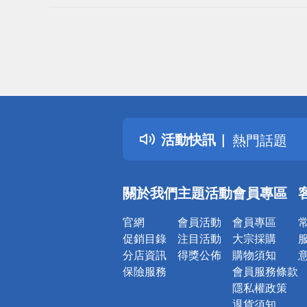
偏遠地區配
詐騙網頁！
得獎公告
活動快訊
熱門話題
銀行優惠
偏遠地區配
關於我們
主題活動
會員專區
詐騙網頁！
官網
會員活動
會員專區
促銷目錄
注目活動
大宗採購
分店資訊
得獎公佈
購物須知
保險服務
會員服務條款
隱私權政策
退貨須知