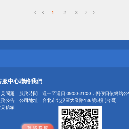
1
2
3
送
請小心！
送
客服中心
聯絡我們
請小心！
常見問題
服務時間：
週一至週日 09:00-21:00，例假日依網站
服務公告
公司地址：
台北市北投區大業路136號5樓 (台灣)
意見信箱