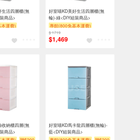
好生活四層櫃(無
好室喵KD美好生活四層櫃(無
組裝商品>
輪)-綠<DIY組裝商品>
基本運費)
專館(800免基本運費)
$200
$ 1719
滿額贈券
贈$200
$1,469
絲收納櫃四層(無
好室喵KD馬卡龍四層櫃(無輪)-
組裝商品>
藍<DIY組裝商品>
基本運費)
贈$200
專館(800免基本運費)
贈$200