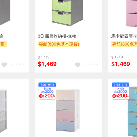
輪
3Q 四層收納櫃-無輪
馬卡龍四層收
費)
專館(800免基本運費)
專館(800免
理費$10
另計大材積物流處理費$10
另計大材積物
$ 1719
$ 1719
贈$200
贈$200
$1,469
$1,469