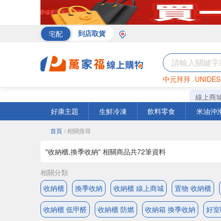
宅配
到店取貨
中元拜拜
UNIDES
罐頭
海苔
巧克力
線上商
好康主題
生鮮冷凍
飲料零食
米油沖
首頁
/ 相關搜尋
"收納櫃,換季收納" 相關商品共
72
筆資料
相關分類
收納櫃
換季收納
收納櫃 線上商城
置物 收納櫃
收納櫃 低甲醛
收納櫃 防燃
收納箱 換季收納
好室