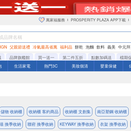
萬家福服務
PROSPERITY PLAZA APP下載
IGN
父親節送禮
冷氣最高省萬
福利品
餅乾
泡麵
飲料
義美
中元拜
衛生紙
城
品牌旗艦館
買一送一
第二件五折
點數加碼送
檔期
泡
生活家電
熱門3C
美妝個清
嬰童保健
儲物 收納櫃
收納櫃 客約商品
收納櫃 文創集
南亞塑鋼 收納櫃
喵 換季收納
聯府 換季收納
KEYWAY 換季收納
衣架 換季收納