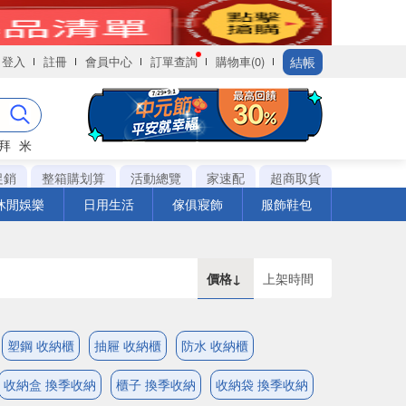
結帳
登入
註冊
會員中心
訂單查詢
購物車(0)
拜
米
促銷
整箱購划算
活動總覽
家速配
超商取貨
休閒娛樂
日用生活
傢俱寢飾
服飾鞋包
價格↓
上架時間
塑鋼 收納櫃
抽屜 收納櫃
防水 收納櫃
收納盒 換季收納
櫃子 換季收納
收納袋 換季收納