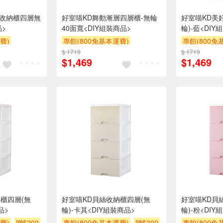
AY收納櫃四層無
好室喵KD舞動漸層四層櫃-無輪
好室喵KD美
品>
40面寬<DIY組裝商品>
輪)-藍<DIY
費)
專館(800免基本運費)
專館(800免
0
$ 1719
滿額贈券
贈$200
$ 1719
滿額贈券
贈
$1,469
$1,469
櫃四層(無
好室喵KD貝絲收納櫃四層(無
好室喵KD貝
品>
輪)-卡其<DIY組裝商品>
輪)-粉<DIY
費)
贈$200
專館(800免基本運費)
贈$200
專館(800免