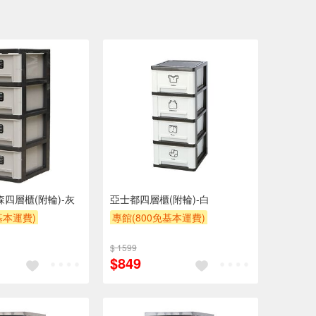
德森四層櫃(附輪)-灰
亞士都四層櫃(附輪)-白
基本運費)
專館(800免基本運費)
流處理費$10
另計大材積物流處理費$10
$ 1599
贈$200
$849