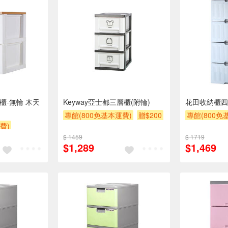
櫃-無輪 木天
Keyway亞士都三層櫃(附輪)
花田收納櫃四
專館(800免基本運費)
贈$200
專館(800免
費)
另計大材積物
0
$ 1459
$ 1719
贈$200
$1,289
$1,469