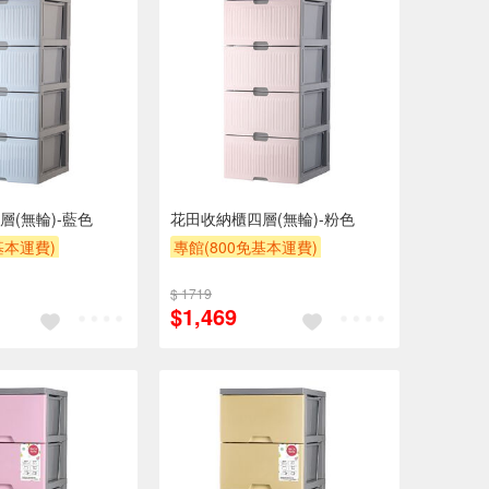
層(無輪)-藍色
花田收納櫃四層(無輪)-粉色
基本運費)
專館(800免基本運費)
流處理費$10
另計大材積物流處理費$10
$ 1719
贈$200
$1,469