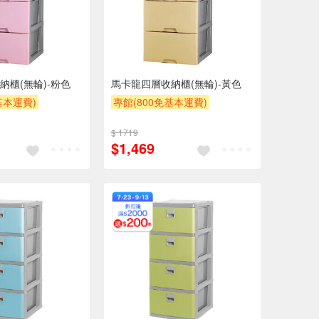
納櫃(無輪)-粉色
馬卡龍四層收納櫃(無輪)-黃色
基本運費)
專館(800免基本運費)
流處理費$10
另計大材積物流處理費$10
$ 1719
贈$200
$1,469