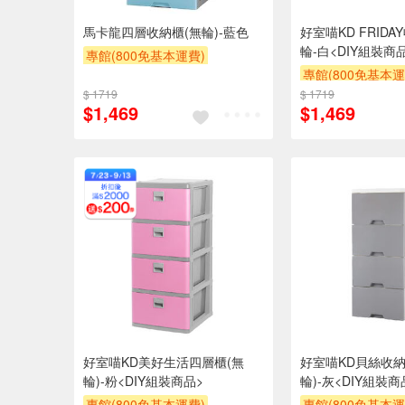
馬卡龍四層收納櫃(無輪)-藍色
好室喵KD FRID
輪-白<DIY組裝商
專館(800免基本運費)
專館(800免基本運
另計大材積物流處理費$10
$ 1719
$ 1719
滿額贈券
贈$20
贈$200
$1,469
$1,469
好室喵KD美好生活四層櫃(無
好室喵KD貝絲收納
輪)-粉<DIY組裝商品>
輪)-灰<DIY組裝商
專館(800免基本運費)
專館(800免基本運