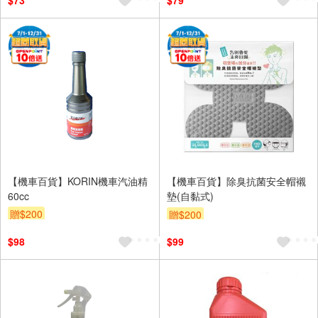
$73
$79
【機車百貨】KORIN機車汽油精
【機車百貨】除臭抗菌安全帽襯
60cc
墊(自黏式)
贈$200
贈$200
$98
$99