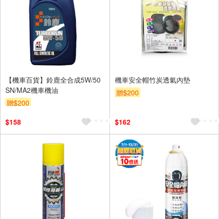
【機車百貨】鈴鹿全合成5W/50
機車安全帽竹炭透氣內墊
SN/MA2機車機油
贈$200
贈$200
$158
$162