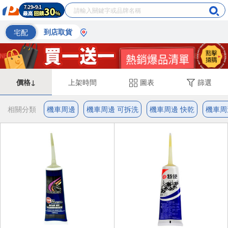
宅配
到店取貨
價格↓
上架時間
圖表
篩選
相關分類
機車周邊
機車周邊 可拆洗
機車周邊 快乾
機車周