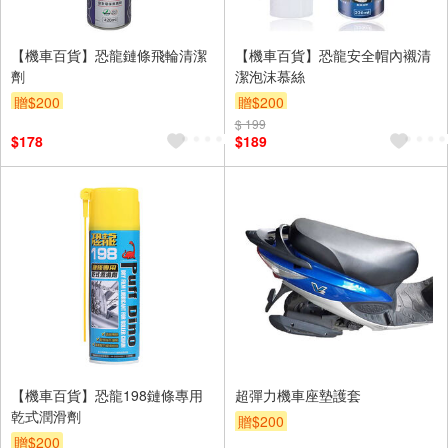
【機車百貨】恐龍鏈條飛輪清潔
【機車百貨】恐龍安全帽內襯清
劑
潔泡沫慕絲
贈$200
贈$200
$ 199
$178
$189
【機車百貨】恐龍198鏈條專用
超彈力機車座墊護套
乾式潤滑劑
贈$200
贈$200