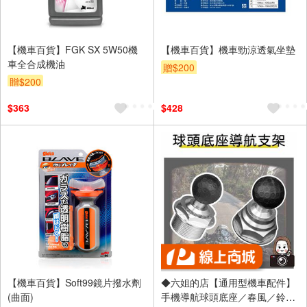
【機車百貨】FGK SX 5W50機
【機車百貨】機車勁涼透氣坐墊
車全合成機油
贈$200
贈$200
$363
$428
【機車百貨】Soft99鏡片撥水劑
◆六姐的店【通用型機車配件】
(曲面)
手機導航球頭底座／春風／鈴木