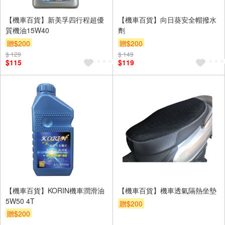
【機車百貨】新美孚四行程超優
【機車百貨】向日葵安全帽撥水
質機油15W40
劑
贈$200
贈$200
$ 129
$ 149
$115
$119
【機車百貨】KORIN機車潤滑油
【機車百貨】機車透氣隔熱坐墊
5W50 4T
贈$200
贈$200