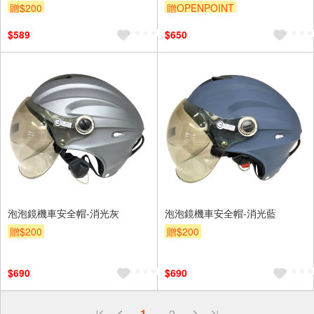
／QJ賽系列
贈$200
贈OPENPOINT
$589
$650
泡泡鏡機車安全帽-消光灰
泡泡鏡機車安全帽-消光藍
贈$200
贈$200
$690
$690
偏遠地區配送
1
2