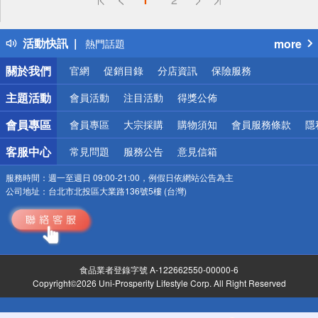
詐騙網頁！請小心！
得獎公告
活動快訊
more
熱門話題
銀行優惠
關於我們
官網
促銷目錄
分店資訊
保險服務
偏遠地區配送
詐騙網頁！請小心！
主題活動
會員活動
注目活動
得獎公佈
會員專區
會員專區
大宗採購
購物須知
會員服務條款
隱
客服中心
常見問題
服務公告
意見信箱
服務時間：
週一至週日 09:00-21:00，例假日依網站公告為主
公司地址：
台北市北投區大業路136號5樓 (台灣)
食品業者登錄字號 A-122662550-00000-6
Copyright©2026 Uni-Prosperity Lifestyle Corp. All Right Reserved