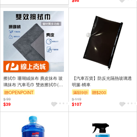
$98
擦拭巾 珊瑚絨抹布 麂皮抹布 玻
【汽車百貨】防反光隔熱玻璃透
璃抹布 汽車毛巾 雙效擦拭巾(1
明簾-轎車
入) SP-DS05 【旺達棉品】
贈OPENPOINT
滿額9折
贈$200
$ 99
訂單滿699享95折
$ 119
$39
$107