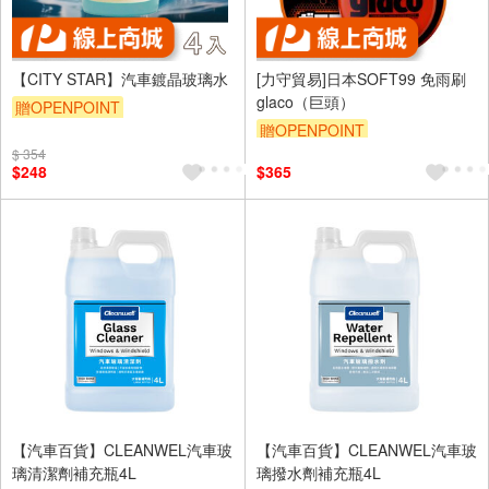
【CITY STAR】汽車鍍晶玻璃水
[力守貿易]日本SOFT99 免雨刷
glaco（巨頭）
贈OPENPOINT
贈OPENPOINT
$ 354
訂單滿699享95折
$248
$365
【汽車百貨】CLEANWEL汽車玻
【汽車百貨】CLEANWEL汽車玻
璃清潔劑補充瓶4L
璃撥水劑補充瓶4L