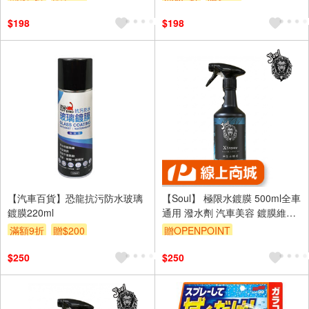
$198
$198
【汽車百貨】恐龍抗污防水玻璃
【Soul】 極限水鍍膜 500ml全車
鍍膜220ml
通用 潑水劑 汽車美容 鍍膜維護
劑 玻璃鍍膜 台灣製
滿額9折
贈$200
贈OPENPOINT
$250
$250