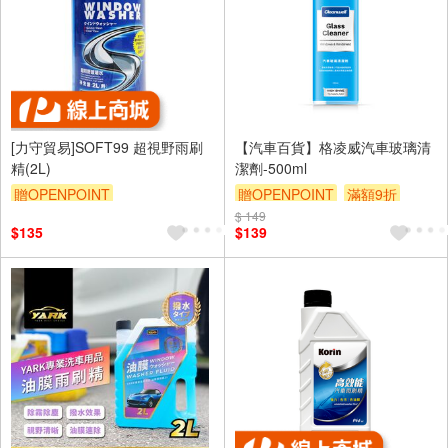
[力守貿易]SOFT99 超視野雨刷
【汽車百貨】格凌威汽車玻璃清
精(2L)
潔劑-500ml
贈OPENPOINT
贈OPENPOINT
滿額9折
訂單滿699享95折
$ 149
贈$200
$135
$139