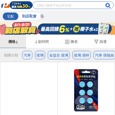
宅配
到店取貨
價格↓
上架時間
圖表
篩選
相關分類
汽車
玻璃
金益合 玻璃
玻璃 酒杯
汽車 保險絲