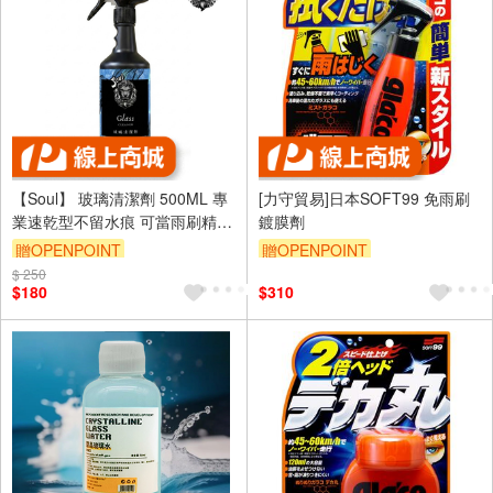
【Soul】 玻璃清潔劑 500ML 專
[力守貿易]日本SOFT99 免雨刷
業速乾型不留水痕 可當雨刷精
鍍膜劑
汽車居家兩用 玻璃水
贈OPENPOINT
贈OPENPOINT
$ 250
訂單滿699享95折
$180
$310