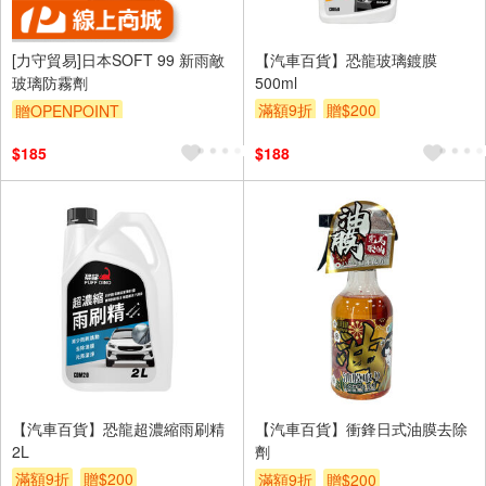
[力守貿易]日本SOFT 99 新雨敵
【汽車百貨】恐龍玻璃鍍膜
玻璃防霧劑
500ml
滿額9折
贈$200
贈OPENPOINT
訂單滿699享95折
$185
$188
【汽車百貨】恐龍超濃縮雨刷精
【汽車百貨】衝鋒日式油膜去除
2L
劑
滿額9折
贈$200
滿額9折
贈$200