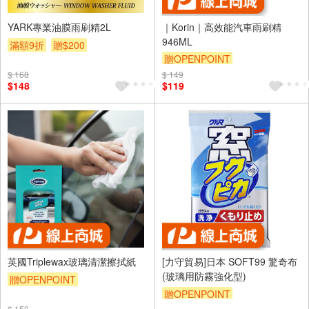
YARK專業油膜雨刷精2L
｜Korin｜高效能汽車雨刷精
946ML
滿額9折
贈$200
贈OPENPOINT
訂單滿999享9折
$ 168
$ 149
$148
$119
英國Triplewax玻璃清潔擦拭紙
[力守貿易]日本 SOFT99 驚奇布
(玻璃用防霧強化型)
贈OPENPOINT
贈OPENPOINT
$ 150