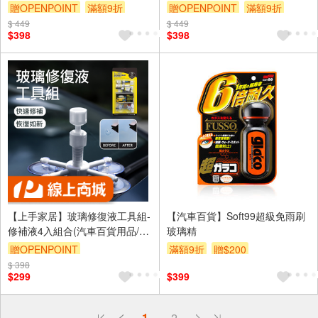
贈OPENPOINT
滿額9折
贈OPENPOINT
滿額9折
$ 449
贈$200
$ 449
贈$200
$398
$398
【上手家居】玻璃修復液工具組-
【汽車百貨】Soft99超級免雨刷
修補液4入組合(汽車百貨用品/玻
玻璃精
璃修補液/玻璃修補劑/汽車玻璃
贈OPENPOINT
滿額9折
贈$200
修補/玻璃修復劑)
$ 398
訂單滿999享9折
$299
$399
偏遠地區配送
1
2