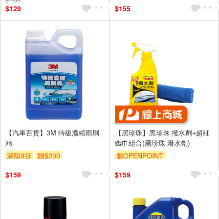
訂單滿699享95折
$129
$155
【汽車百貨】3M 特級濃縮雨刷
【黑珍珠】黑珍珠 撥水劑+超細
精
纖巾組合(黑珍珠 潑水劑)
滿額9折
贈$200
贈OPENPOINT
$159
$159