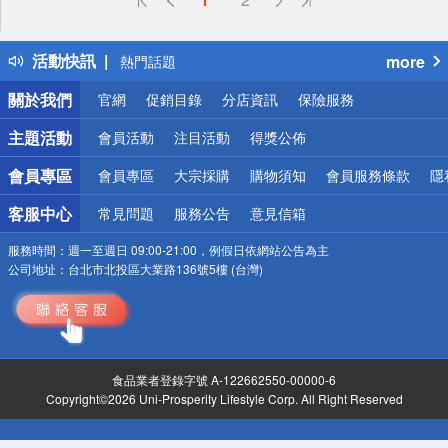
詐騙網頁！請小心！
得獎公告
活動快訊
more
熱門話題
銀行優惠
關於我們
官網
促銷目錄
分店資訊
保險服務
偏遠地區配送
詐騙網頁！請小心！
主題活動
會員活動
注目活動
得獎公佈
會員專區
會員專區
大宗採購
購物須知
會員服務條款
隱
客服中心
常見問題
服務公告
意見信箱
服務時間：
週一至週日 09:00-21:00，例假日依網站公告為主
公司地址：
台北市北投區大業路136號5樓 (台灣)
食品業者登錄字號 A-122662550-00000-6
Copyright©2026 Uni-Prosperity Lifestyle Corp. All Right Reserved