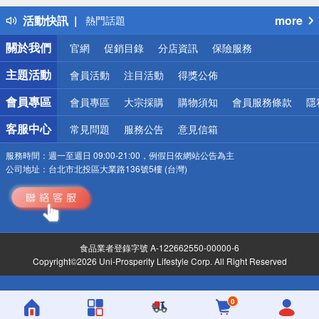
得獎公告
活動快訊
more
熱門話題
銀行優惠
關於我們
官網
促銷目錄
分店資訊
保險服務
偏遠地區配送
詐騙網頁！請小心！
主題活動
會員活動
注目活動
得獎公佈
會員專區
會員專區
大宗採購
購物須知
會員服務條款
隱
客服中心
常見問題
服務公告
意見信箱
服務時間：
週一至週日 09:00-21:00，例假日依網站公告為主
公司地址：
台北市北投區大業路136號5樓 (台灣)
食品業者登錄字號 A-122662550-00000-6
Copyright©2026 Uni-Prosperity Lifestyle Corp. All Right Reserved
0