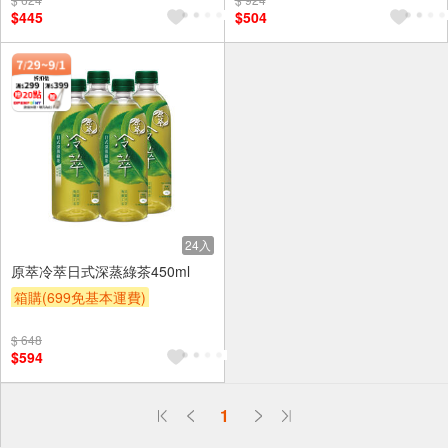
贈OPENPOINT
滿額贈
贈OPENPOINT
滿額贈
$445
$504
滿額9折
贈$200
贈$200
24入
原萃冷萃日式深蒸綠茶450ml
箱購(699免基本運費)
贈OPENPOINT
$ 648
贈OPENPOINT
滿額贈
$594
滿額9折
贈$200
偏遠地區配送
1
詐騙網頁！請小心！