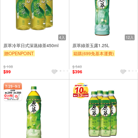
4入
12入
原萃冷萃日式深蒸綠茶450ml
原萃綠茶玉露1.25L
贈OPENPOINT
箱購(699免基本運費)
贈OPENPOINT
滿額贈
贈OPENPOINT
$ 108
$ 540
滿額9折
贈$200
贈OPENPOINT
滿額贈
$99
$396
滿額9折
贈$200