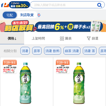
宅配
到店取貨
價格↓
上架時間
圖表
篩選
相關分類
消暑
原萃
消暑 飲料
綠茶 消暑
消暑 茶
原萃