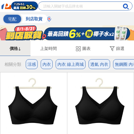
宅配
到店取貨
價格↓
上架時間
圖表
篩選
相關分類
涼感
內衣
內衣 線上商城
透氣 內衣
無鋼圈 內