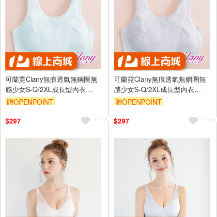
可蘭霓Clany無痕透氣無鋼圈無
可蘭霓Clany無痕透氣無鋼圈無
感少女S-Q/2XL成長型內衣
感少女S-Q/2XL成長型內衣
6988-51 寶寶藍 胸衣學生背心透
6988-61 雲朵灰 胸衣學生背心透
贈OPENPOINT
贈OPENPOINT
氣加大尺碼
氣加大尺碼
訂單滿699享95折
訂單滿699享95折
$297
$297