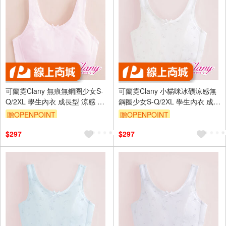
可蘭霓Clany 無痕無鋼圈少女S-
可蘭霓Clany 小貓咪冰礦涼感無
Q/2XL 學生內衣 成長型 涼感 背
鋼圈少女S-Q/2XL 學生內衣 成長
心 6988-31 粉 胸衣 學生 背心
型內衣 8038-22 白色 胸衣 背心
贈OPENPOINT
贈OPENPOINT
透氣
訂單滿699享95折
訂單滿699享95折
$297
$297