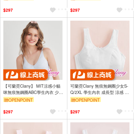
訂單滿699享95折
訂單滿699享95折
$297
$297
【可蘭霓Clany】 MIT涼感小貓
可蘭霓Clany 無痕無鋼圈少女S-
咪無痕無鋼圈ABC學生內衣 少女
Q/2XL 學生內衣 成長型 涼感 背
內衣 成長型內衣 8039-61 灰色
心 6988-22 白 胸衣 學生 背心
贈OPENPOINT
贈OPENPOINT
透氣
訂單滿699享95折
訂單滿699享95折
$297
$297