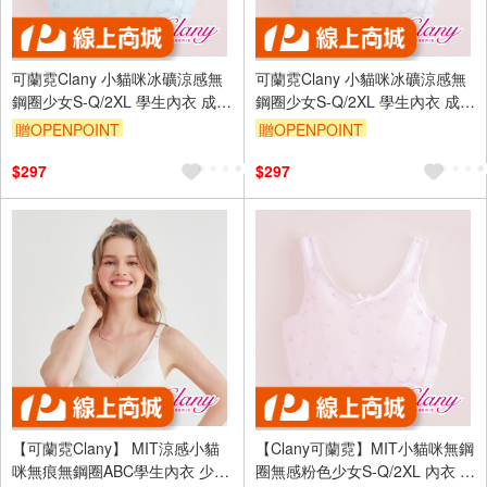
可蘭霓Clany 小貓咪冰礦涼感無
可蘭霓Clany 小貓咪冰礦涼感無
鋼圈少女S-Q/2XL 學生內衣 成長
鋼圈少女S-Q/2XL 學生內衣 成長
型內衣 8038-51 寶寶藍 胸衣 背
型內衣 胸衣 背心 8038-61 雲朵
贈OPENPOINT
贈OPENPOINT
心
灰
訂單滿699享95折
訂單滿699享95折
$297
$297
【可蘭霓Clany】 MIT涼感小貓
【Clany可蘭霓】MIT小貓咪無鋼
咪無痕無鋼圈ABC學生內衣 少女
圈無感粉色少女S-Q/2XL 內衣 學