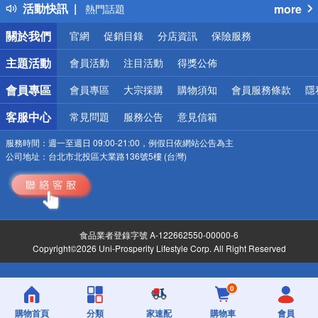
活動快訊
more
熱門話題
銀行優惠
關於我們
官網
促銷目錄
分店資訊
保險服務
偏遠地區配送
詐騙網頁！請小心！
主題活動
會員活動
注目活動
得獎公佈
會員專區
會員專區
大宗採購
購物須知
會員服務條款
隱
客服中心
常見問題
服務公告
意見信箱
服務時間：
週一至週日 09:00-21:00，例假日依網站公告為主
公司地址：
台北市北投區大業路136號5樓 (台灣)
食品業者登錄字號 A-122662550-00000-6
Copyright©2026 Uni-Prosperity Lifestyle Corp. All Right Reserved
0
購物首頁
分類
家速配
購物車
會員