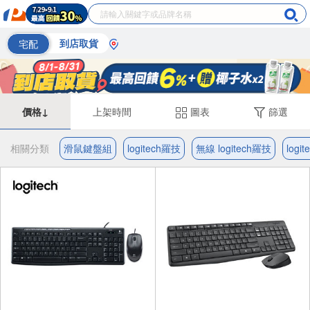
宅配
到店取貨
價格↓
上架時間
圖表
篩選
相關分類
滑鼠鍵盤組
logitech羅技
無線 logitech羅技
logi