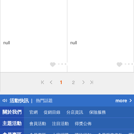
null
null
偏遠地區配送
1
2
詐騙網頁！請小心！
得獎公告
活動快訊
more
熱門話題
銀行優惠
關於我們
官網
促銷目錄
分店資訊
保險服務
偏遠地區配送
詐騙網頁！請小心！
主題活動
會員活動
注目活動
得獎公佈