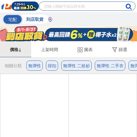
宅配
到店取貨
價格↓
上架時間
圖表
篩選
相關分類
無彈性
排扣
無彈性 二拾衫
無彈性 二手衣
無