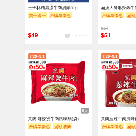
王子杯麵濃濃牛肉湯麵51g
滿漢大餐麻辣鍋牛肉(
買一送一
合購享優惠
合購享優惠
滿額
滿額贈券
贈$200
贈$200
$ 54
$49
$51
5入
真爽 麻辣燙牛肉風味麵(袋)
真爽蔥辣牛肉風味麵
合購享優惠
滿額贈券
合購享優惠
滿額
贈$200
贈$200