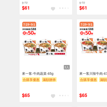
$ 72
$ 72
$61
$61
3入
來一客-牛肉蔬菜-65g
來一客川辣牛肉-67
合購享優惠
滿額贈券
合購享優惠
滿額
贈$200
贈$200
$65
$65