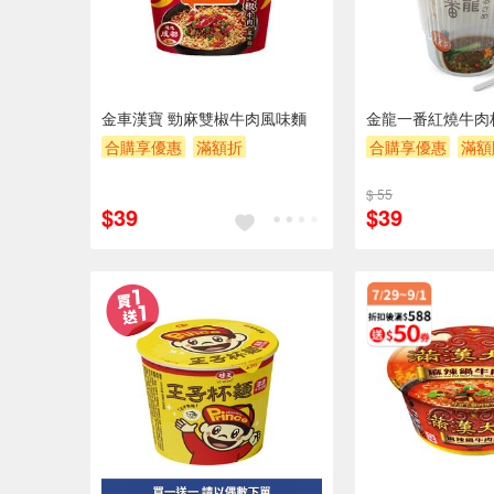
金車漢寶 勁麻雙椒牛肉風味麵
金龍一番紅燒牛肉杯
合購享優惠
滿額折
合購享優惠
滿額
滿額贈券
贈$200
贈$200
$ 55
$39
$39