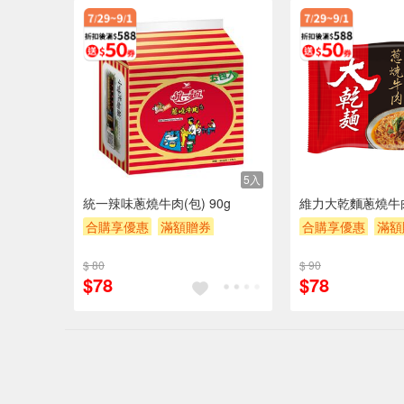
5入
統一辣味蔥燒牛肉(包) 90g
維力大乾麵蔥燒牛肉
合購享優惠
滿額贈券
合購享優惠
滿額
贈$200
贈$200
$ 80
$ 90
$78
$78