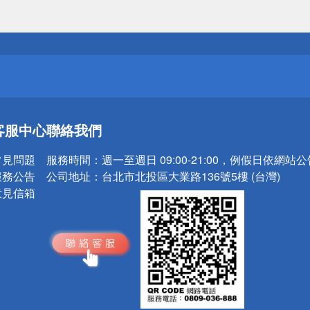
送
請小心！
送
客服中心
聯絡我們
請小心！
常見問題
服務時間：
週一至週日 09:00-21:00，例假日依網站
服務公告
公司地址：
台北市北投區大業路136號5樓 (台灣)
意見信箱