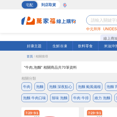
宅配
到店取貨
中元拜拜
UNIDES
巧克力
罐頭
海苔
線上商
好康主題
生鮮冷凍
飲料零食
米油沖
首頁
/ 相關搜尋
"牛肉,泡麵" 相關商品共
70
筆資料
相關分類
牛肉
泡麵
泡麵 深夜點心
泡麵 颱風備糧
泡麵 
泡麵 牛肉口味
辣味 泡麵
牛肉 牛排
維力 泡麵