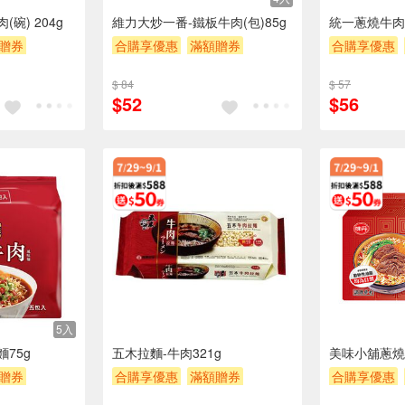
碗) 204g
維力大炒一番-鐵板牛肉(包)85g
統一蔥燒牛肉碗
贈券
合購享優惠
滿額贈券
合購享優惠
贈$200
贈$200
$ 84
$ 57
$52
$56
5入
75g
五木拉麵-牛肉321g
美味小舖蔥燒牛
贈券
合購享優惠
滿額贈券
合購享優惠
贈$200
贈$200