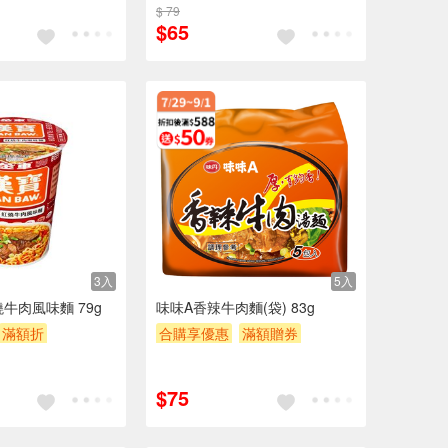
$ 79
贈$200
$65
3入
5入
牛肉風味麵 79g
味味A香辣牛肉麵(袋) 83g
滿額折
合購享優惠
滿額贈券
$200
贈$200
$75