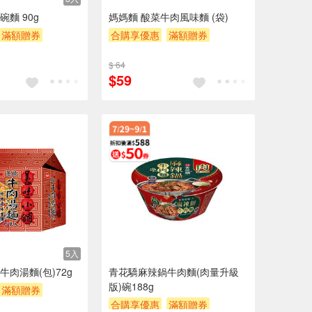
麵 90g
媽媽麵 酸菜牛肉風味麵 (袋)
滿額贈券
合購享優惠
滿額贈券
贈$200
$ 64
$59
5入
肉湯麵(包)72g
青花驕麻辣鍋牛肉麵(肉量升級
版)碗188g
滿額贈券
合購享優惠
滿額贈券