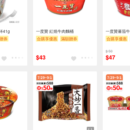
41g
一度贊 紅燒牛肉麵桶
一度贊蕃茄牛
贈券
合購享優惠
滿額贈券
合購享優惠
贈$200
贈$200
$ 50
$43
$47
4入