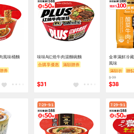
肉風味桶麵
味味A紅燒牛肉湯麵碗麵
金車滿鮮冷藏
風味
合購享優惠
滿額贈券
贈券
滿額折
贈$
贈$200
$ 39
$31
$38