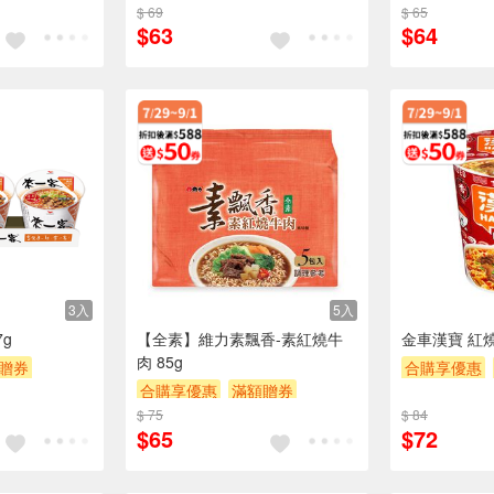
$ 69
$ 65
$63
$64
3入
5入
g
【全素】維力素飄香-素紅燒牛
金車漢寶 紅燒
肉 85g
贈券
合購享優惠
合購享優惠
滿額贈券
滿額贈券
贈
$ 75
贈$200
$ 84
$65
$72