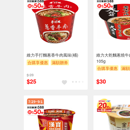
維力手打麵蔥香牛肉風味(桶)
維力大乾麵蔥燒牛
105g
合購享優惠
滿額贈券
合購享優惠
滿額
贈$200
贈$200
$ 28
$25
$30