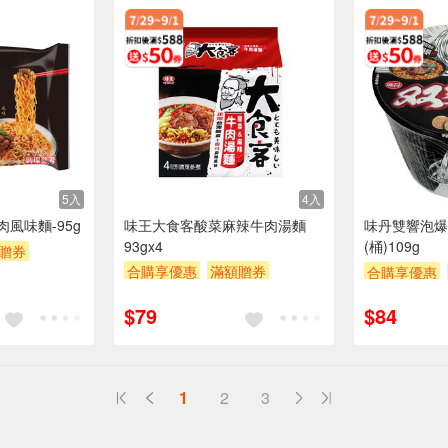
5入
4入
風味麵-95g
味王大食客酸菜麻辣牛肉湯麵
味丹雙響泡爆
93gx4
(桶)109g
贈券
合購享優惠
滿額贈券
合購享優惠
贈$200
贈$200
$79
$84
1
2
3