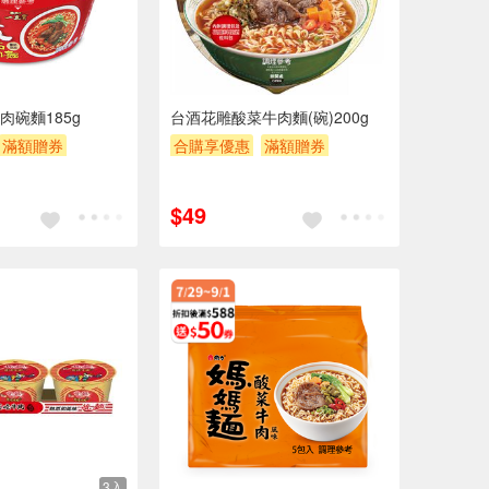
肉碗麵185g
台酒花雕酸菜牛肉麵(碗)200g
滿額贈券
合購享優惠
滿額贈券
贈$200
$49
3入