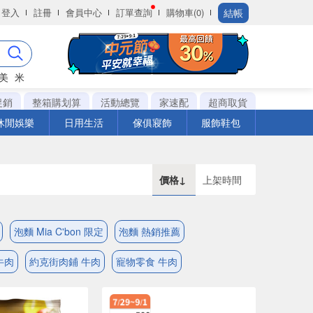
結帳
登入
註冊
會員中心
訂單查詢
購物車(0)
美
米
促銷
整箱購划算
活動總覽
家速配
超商取貨
休閒娛樂
日用生活
傢俱寢飾
服飾鞋包
價格↓
上架時間
泡麵 Mia C'bon 限定
泡麵 熱銷推薦
牛肉
約克街肉鋪 牛肉
寵物零食 牛肉