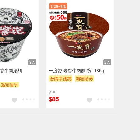
3入
2入
香牛肉湯麵
一度贊-老甕牛肉麵(碗) 185g
合購享優惠
滿額贈券
滿額贈券
贈$200
$ 86
$85