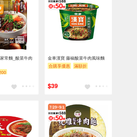
家常麵_酸菜牛肉
金車漢寶 藤椒酸菜牛肉風味麵
合購享優惠
滿額折
200
滿額贈券
贈$200
$39