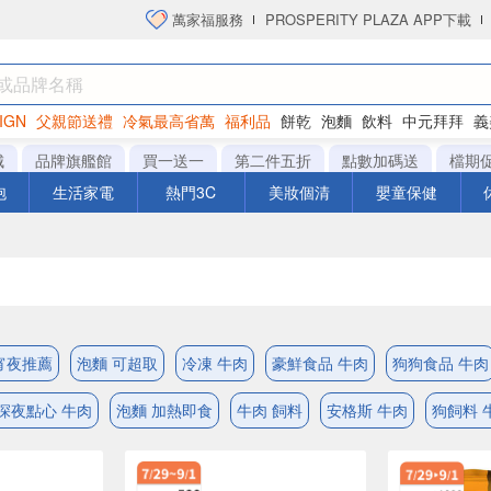
萬家福服務
PROSPERITY PLAZA APP下載
IGN
父親節送禮
冷氣最高省萬
福利品
餅乾
泡麵
飲料
中元拜拜
義
洋芋片
城
品牌旗艦館
買一送一
第二件五折
點數加碼送
檔期
泡
生活家電
熱門3C
美妝個清
嬰童保健
宵夜推薦
泡麵 可超取
冷凍 牛肉
豪鮮食品 牛肉
狗狗食品 牛肉
深夜點心 牛肉
泡麵 加熱即食
牛肉 飼料
安格斯 牛肉
狗飼料 