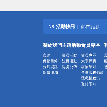
偏遠地區配
詐騙網頁！
得獎公告
活動快訊
熱門話題
銀行優惠
偏遠地區配
關於我們
主題活動
會員專區
詐騙網頁！
官網
會員活動
會員專區
促銷目錄
注目活動
大宗採購
分店資訊
得獎公佈
購物須知
保險服務
會員服務條款
隱私權政策
退貨須知