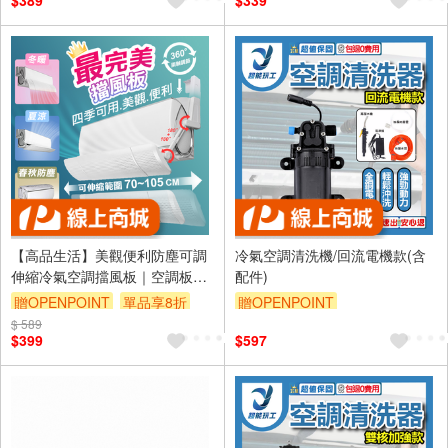
$389
$339
【高品生活】美觀便利防塵可調
冷氣空調清洗機/回流電機款(含
伸縮冷氣空調擋風板｜空調板｜
配件)
冷氣板｜引流板｜出風板｜擋風
贈OPENPOINT
單品享8折
贈OPENPOINT
板｜防風擋板｜冷氣直吹
$ 589
$399
$597