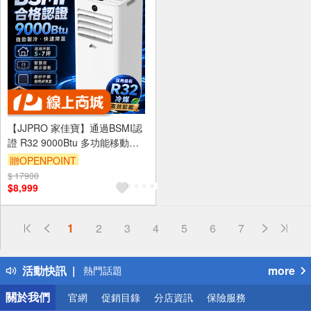
【JJPRO 家佳寶】通過BSMI認
證 R32 9000Btu 多功能移動式
空調 移動冷氣 JPAC07
贈OPENPOINT
$ 17900
$8,999
偏遠地區配送
1
2
3
4
5
6
7
詐騙網頁！請小心！
得獎公告
活動快訊
more
熱門話題
銀行優惠
關於我們
官網
促銷目錄
分店資訊
保險服務
偏遠地區配送