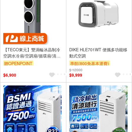
【TECO東元】雙渦輪冰晶制冷
DIKE HLE701WT 便攜多功能移
空調水冷扇/空調扇/循環扇/清淨
動式空調
機(XYFXA0905)
贈OPENPOINT
專館(800免基本運費)
$ 12000
滿額贈券
贈$200
$6,900
$9,999