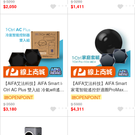
$ 3200
$ 3280
$2,050
$1,411
【AIFA艾法科技】AIFA Smart i-
【AIFA艾法科技】AIFA Smart
Ctrl AC Plus 雙入組 冷氣wifi遙控
家電智能遙控舒適圈ProMax組
器 手機app遙控 空調 冷氣 智能
合app手機遙控變身智慧冷氣空
贈OPENPOINT
贈OPENPOINT
遙控
調電視機上盒
$ 3580
$ 5980
CCAJ16LP3600T1
$3,180
$4,311