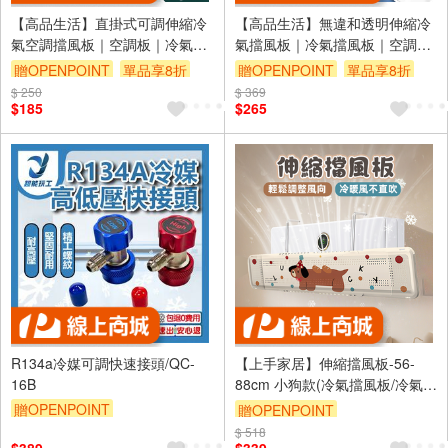
【高品生活】直掛式可調伸縮冷
【高品生活】無違和透明伸縮冷
氣空調擋風板｜空調板｜冷氣板
氣擋風板｜冷氣擋風板｜空調擋
｜引流板｜出風板｜擋風板｜防
風板｜空調擋板｜冷氣擋板｜冷
贈OPENPOINT
單品享8折
贈OPENPOINT
單品享8折
風擋板｜冷氣直吹｜直掛
氣擋風｜冷氣擋風版｜冷氣檔板
$ 250
$ 369
$185
$265
R134a冷媒可調快速接頭/QC-
【上手家居】伸縮擋風板-56-
16B
88cm 小狗款(冷氣擋風板/冷氣擋
板/導流板/冷氣導風罩/空調擋風
贈OPENPOINT
贈OPENPOINT
板/導風罩)
$ 518
訂單滿999享9折