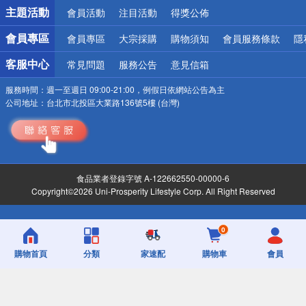
詐騙網頁！請小心！
主題活動
會員活動
注目活動
得獎公佈
會員專區
會員專區
大宗採購
購物須知
會員服務條款
隱
客服中心
常見問題
服務公告
意見信箱
服務時間：
週一至週日 09:00-21:00，例假日依網站公告為主
公司地址：
台北市北投區大業路136號5樓 (台灣)
食品業者登錄字號 A-122662550-00000-6
Copyright©2026 Uni-Prosperity Lifestyle Corp. All Right Reserved
0
購物首頁
分類
家速配
購物車
會員