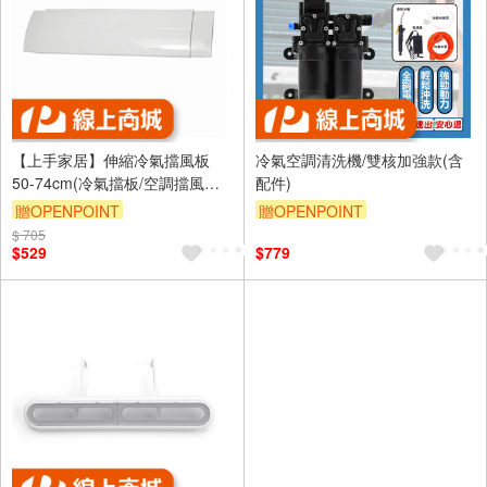
【上手家居】伸縮冷氣擋風板
冷氣空調清洗機/雙核加強款(含
50-74cm(冷氣擋板/空調擋風板/
配件)
冷氣導風板/冷氣導風罩/冷氣擋
贈OPENPOINT
贈OPENPOINT
風/導流板)
$ 705
訂單滿999享9折
$529
$779