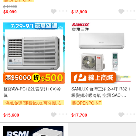
及使用6期以上分期0利率,需付
$ 13500
$6,999
$13,900
基本安裝運費)
滿額贈券
聲寶AW-PC122L窗型(110V)冷
SANLUX 台灣三洋 2-4坪 R32 1
氣
級變頻冷暖冷氣 空調 SAC-
V22HR3/SAE-V22HR3
滿萬免運(運費$500,可分期,安
贈OPENPOINT
裝跨區費另計,單品未滿1萬元
$15,600
$17,700
及使用6期以上分期0利率,需付
基本安裝運費)
滿額折$500
滿額贈券