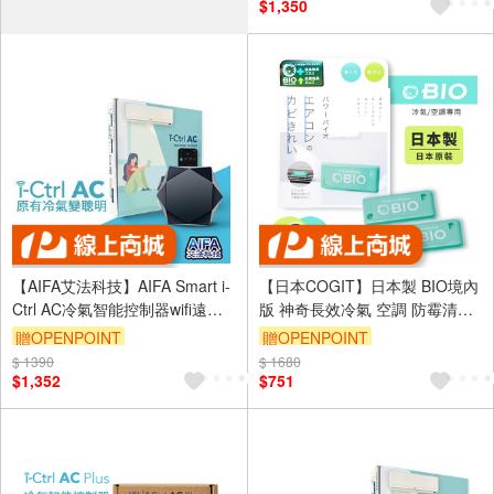
$1,350
【AIFA艾法科技】AIFA Smart i-
【日本COGIT】日本製 BIO境內
Ctrl AC冷氣智能控制器wifi遠端
版 神奇長效冷氣 空調 防霉清淨
遙控手機app空調冷氣智慧遙控
貼 防霉盒-2盒
贈OPENPOINT
贈OPENPOINT
艾法科技CCAJ16LP3600T1
$ 1390
$ 1680
$1,352
$751