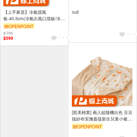
【上手家居】冷氣擋風
null
板-40.5cm(冷氣出風口擋板/冷氣
擋板/擋風板/冷氣導風板/空調擋
贈OPENPOINT
風板)
$ 798
訂單滿999享9折
$599
[凱美棉業] 兩入組隨機出色 豆豆
毯紗布安撫蓋毯新生兒童小被子
幼兒園寶寶毛毯空調夏涼被
贈OPENPOINT