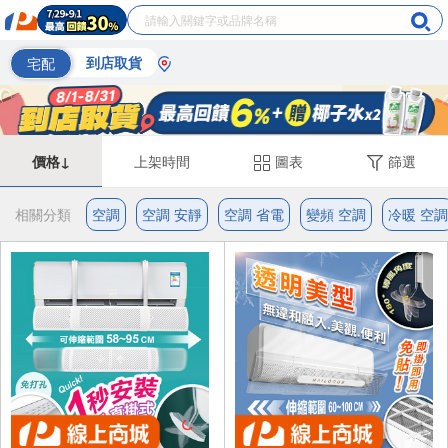
宅配
到店取貨
價格↓
上架時間
圖表
篩選
相關分類
空調
空調 安靜
空調 省電
變頻 空調
冷暖 空調