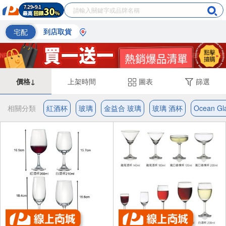
宅配
到店取貨
價格↓
上架時間
圖表
篩選
相關分類
紅酒杯
玻璃
金益合 玻璃
玻璃 酒杯
Ocean G