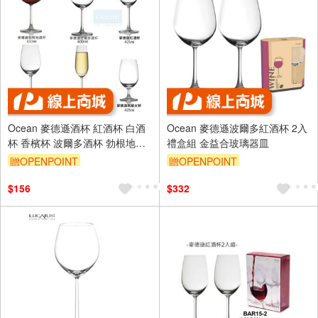
Ocean 麥德遜酒杯 紅酒杯 白酒
Ocean 麥德遜波爾多紅酒杯 2入
杯 香檳杯 波爾多酒杯 勃根地酒
禮盒組 金益合玻璃器皿
杯 無鉛玻璃杯 Drink eat 金益合
贈OPENPOINT
贈OPENPOINT
$156
$332