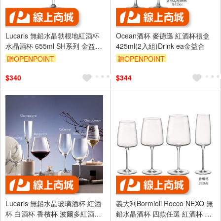
Lucaris 無鉛水晶勃根地紅酒杯
Ocean酒杯 麥德遜 紅酒杯禮盒
水晶酒杯 655ml SH系列 金益合
425ml(2入組)Drink ea金益合
玻璃器皿
贈OPENPOINT
贈OPENPOINT
$340
$344
Lucaris 無鉛水晶玻璃酒杯 紅酒
義大利Bormioli Rocco NEXO 無
杯 白酒杯 香檳杯 波爾多紅酒杯
鉛水晶酒杯 四款任選 紅酒杯 香