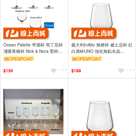
Ocean Palette 琴酒杯 馬丁尼杯
義大利InAlto 無梗杯 威士忌杯 紅
淺碟香檳杯 Nick & Nora 聖杯調
白酒杯UNO 強化無鉛水晶
酒杯 金益合
340ml 金益合玻璃器皿
贈OPENPOINT
贈OPENPOINT
$150
$188