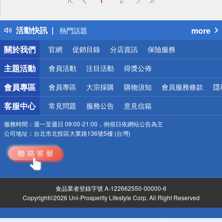
詐騙網頁！請小心！
得獎公告
活動快訊
more
熱門話題
銀行優惠
關於我們
官網
促銷目錄
分店資訊
保險服務
偏遠地區配送
詐騙網頁！請小心！
主題活動
會員活動
注目活動
得獎公佈
會員專區
會員專區
大宗採購
購物須知
會員服務條款
隱
客服中心
常見問題
服務公告
意見信箱
服務時間：
週一至週日 09:00-21:00，例假日依網站公告為主
公司地址：
台北市北投區大業路136號5樓 (台灣)
食品業者登錄字號 A-122662550-00000-6
Copyright©2026 Uni-Prosperity Lifestyle Corp. All Right Reserved