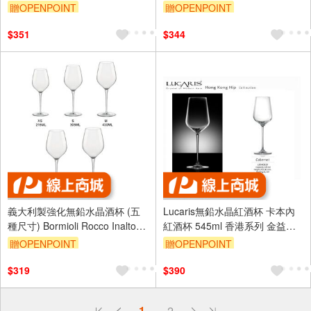
東京系列 金益合玻璃器皿
檳杯 白酒杯 Drinkeat金益合
贈OPENPOINT
贈OPENPOINT
$351
$344
義大利製強化無鉛水晶酒杯 (五
Lucaris無鉛水晶紅酒杯 卡本內
種尺寸) Bormioli Rocco Inalto
紅酒杯 545ml 香港系列 金益合
Tre系列 金益合玻璃器皿
玻璃器皿
贈OPENPOINT
贈OPENPOINT
$319
$390
偏遠地區配送
1
2