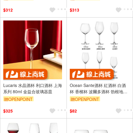
$312
$313
Lucaris 水晶酒杯 利口酒杯 上海
Ocean Sante酒杯 紅酒杯 白酒
系列 80ml 金益合玻璃器皿
杯 香檳杯 波爾多酒杯 勃根地酒
杯 桑迪無鉛玻璃杯 金益合玻璃
贈OPENPOINT
贈OPENPOINT
器皿
$325
$82