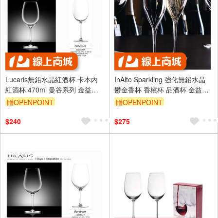
Lucaris無鉛水晶紅酒杯 卡本內
InAlto Sparkling 強化無鉛水晶
紅酒杯 470ml 曼谷系列 金益合
鬱金香杯 香檳杯 品酒杯 金益合
玻璃器皿
玻璃器皿
贈OPENPOINT
贈OPENPOINT
$240
$275