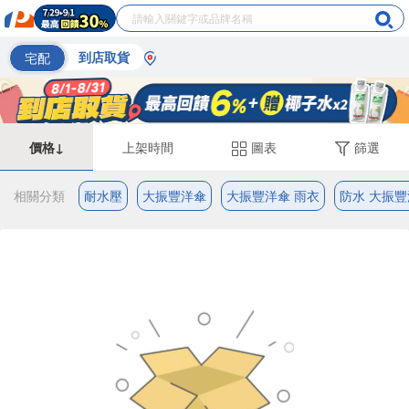
宅配
到店取貨
價格↓
上架時間
圖表
篩選
相關分類
耐水壓
大振豐洋傘
大振豐洋傘 雨衣
防水 大振