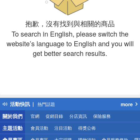
抱歉，沒有找到與相關的商品
To search in English, please switch the
website’s language to English and you will
get better search results.
偏遠地區配送
詐騙網頁！請小心！
得獎公告
活動快訊
more
熱門話題
銀行優惠
關於我們
官網
促銷目錄
分店資訊
保險服務
偏遠地區配送
詐騙網頁！請小心！
主題活動
會員活動
注目活動
得獎公佈
會員專區
會員專區
大宗採購
購物須知
會員服務條款
隱