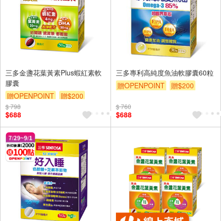
三多金盞花葉黃素Plus蝦紅素軟
三多專利高純度魚油軟膠囊60粒
膠囊
贈OPENPOINT
贈$200
贈OPENPOINT
贈$200
$ 798
$ 760
$688
$688