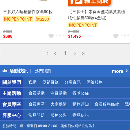
三多好入睡植物性膠囊60粒
【三多士】素食金盞花葉黃素植
物性膠囊50粒(4盒組)
贈OPENPOINT
贈$200
贈OPENPOINT
$ 950
$ 1996
$688
$1,495
偏遠地區配送
1
詐騙網頁！請小心！
得獎公告
活動快訊
more
熱門話題
銀行優惠
關於我們
官網
促銷目錄
分店資訊
保險服務
偏遠地區配送
詐騙網頁！請小心！
主題活動
會員活動
注目活動
得獎公佈
會員專區
會員專區
大宗採購
購物須知
會員服務條款
隱
客服中心
常見問題
服務公告
意見信箱
服務時間：
週一至週日 09:00-21:00，例假日依網站公告為主