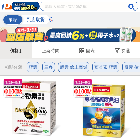
宅配
到店取貨
價格↓
上架時間
圖表
篩選
相關分類
膠囊
三多
膠囊 線上商城
葉黃素 膠囊
膠囊 