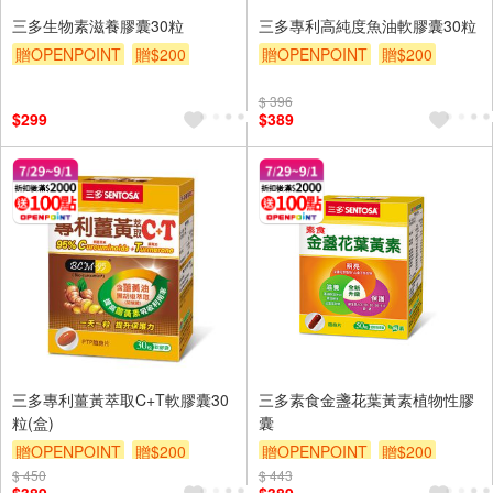
三多生物素滋養膠囊30粒
三多專利高純度魚油軟膠囊30粒
贈OPENPOINT
贈$200
贈OPENPOINT
贈$200
$ 396
$299
$389
三多專利薑黃萃取C+T軟膠囊30
三多素食金盞花葉黃素植物性膠
粒(盒)
囊
贈OPENPOINT
贈$200
贈OPENPOINT
贈$200
$ 450
$ 443