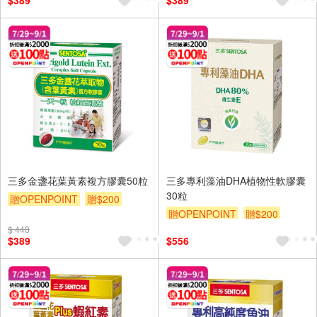
$389
$389
三多金盞花葉黃素複方膠囊50粒
三多專利藻油DHA植物性軟膠囊
30粒
贈OPENPOINT
贈$200
贈OPENPOINT
贈$200
$ 448
$389
$556