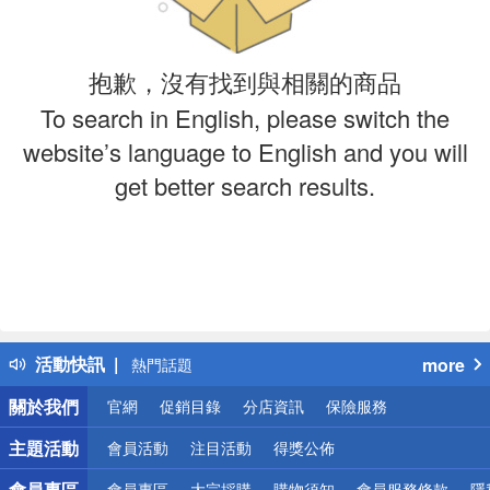
抱歉，沒有找到與相關的商品
To search in English, please switch the
website’s language to English and you will
get better search results.
偏遠地區配送
詐騙網頁！請小心！
得獎公告
活動快訊
more
熱門話題
銀行優惠
關於我們
官網
促銷目錄
分店資訊
保險服務
偏遠地區配送
詐騙網頁！請小心！
主題活動
會員活動
注目活動
得獎公佈
會員專區
會員專區
大宗採購
購物須知
會員服務條款
隱