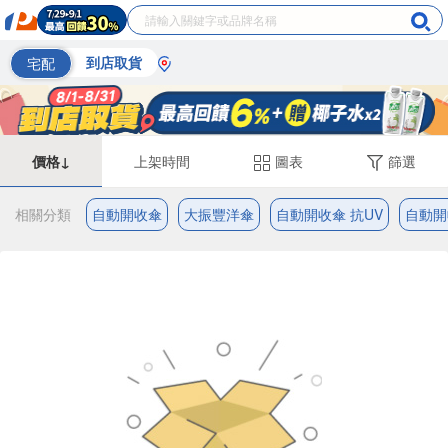
宅配
到店取貨
價格↓
上架時間
圖表
篩選
相關分類
自動開收傘
大振豐洋傘
自動開收傘 抗UV
自動開