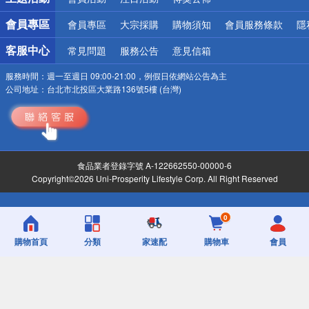
會員專區
會員專區
大宗採購
購物須知
會員服務條款
隱
客服中心
常見問題
服務公告
意見信箱
服務時間：
週一至週日 09:00-21:00，例假日依網站公告為主
公司地址：
台北市北投區大業路136號5樓 (台灣)
食品業者登錄字號 A-122662550-00000-6
Copyright©2026 Uni-Prosperity Lifestyle Corp. All Right Reserved
0
購物首頁
分類
家速配
購物車
會員