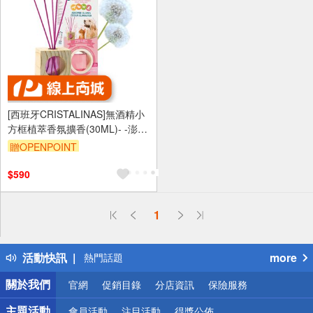
[西班牙CRISTALINAS]無酒精小
方框植萃香氛擴香(30ML)- -澎鬆
毛巾【去味加強版】
贈OPENPOINT
$590
偏遠地區配送
1
詐騙網頁！請小心！
得獎公告
活動快訊
more
熱門話題
銀行優惠
關於我們
官網
促銷目錄
分店資訊
保險服務
偏遠地區配送
詐騙網頁！請小心！
主題活動
會員活動
注目活動
得獎公佈