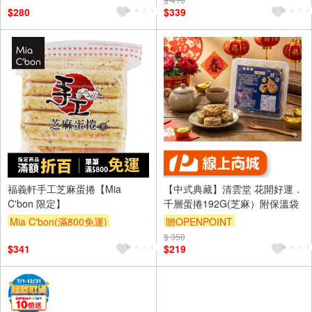
滿額折
$280
$339
福義軒手工芝麻蛋捲【Mia
【中式典藏】清雲堂 花開好運．
C'bon 限定】
千層蛋捲192G(芝麻）附保溫袋
Mia C'bon(滿800免運)
贈OPENPOINT
滿額折
$ 350
$341
$219