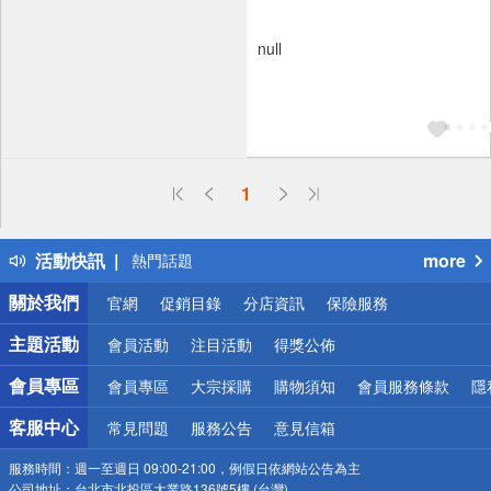
null
偏遠地區配送
1
詐騙網頁！請小心！
得獎公告
活動快訊
more
熱門話題
銀行優惠
關於我們
官網
促銷目錄
分店資訊
保險服務
偏遠地區配送
詐騙網頁！請小心！
主題活動
會員活動
注目活動
得獎公佈
會員專區
會員專區
大宗採購
購物須知
會員服務條款
隱
客服中心
常見問題
服務公告
意見信箱
服務時間：
週一至週日 09:00-21:00，例假日依網站公告為主
公司地址：
台北市北投區大業路136號5樓 (台灣)