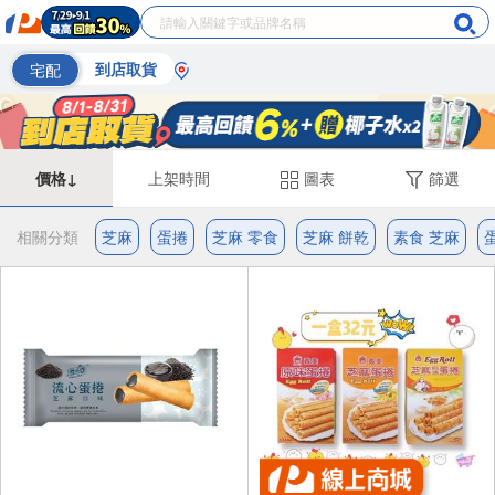
宅配
到店取貨
價格↓
上架時間
圖表
篩選
相關分類
芝麻
蛋捲
芝麻 零食
芝麻 餅乾
素食 芝麻