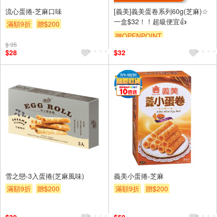
流心蛋捲-芝麻口味
[義美]義美蛋卷系列60g(芝麻)☆
一盒$32！！超級便宜👍
滿額9折
贈$200
贈OPENPOINT
$ 35
$28
$32
雪之戀-3入蛋捲(芝麻風味)
義美小蛋捲-芝麻
滿額9折
贈$200
滿額9折
贈$200