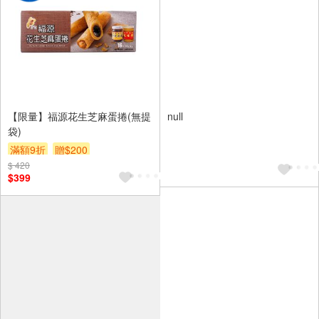
【限量】福源花生芝麻蛋捲(無提
null
袋)
滿額9折
贈$200
$ 420
$399