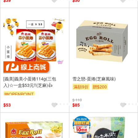
$39
$50
[義美]義美小蛋捲114g(三包
雪之戀-蛋捲(芝麻風味)
入)☆一盒$53元!!(芝麻)👍
滿額9折
贈$200
贈OPENPOINT
$ 110
$53
$85