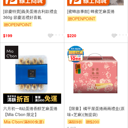
[節慶特賣]義美蛋捲吉利款禮盒
[蜜蜂故事館] 蜂蜜芝麻蛋捲
360g 節慶送禮好喜氣
贈OPENPOINT
贈OPENPOINT
$199
$220
六月初一8結蛋捲香醇芝麻蛋捲
【限量】橘平屋蛋捲兩兩禮盒(原
【Mia C'bon 限定】
味+芝麻)(無提袋)
Mia C'bon(滿800免運)
滿額9折
贈$200
$ 410