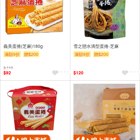
義美蛋捲(芝麻)180g
雪之戀水滴型蛋捲-芝麻
滿額9折
贈$200
滿額9折
贈$200
$ 110
$92
$120