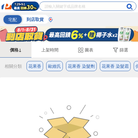
宅配
到店取貨
價格↓
上架時間
圖表
篩選
相關分類
花果香
歐維氏
花果香 染髮劑
花果香 染髮霜