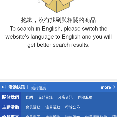
抱歉，沒有找到與相關的商品
To search in English, please switch the
website’s language to English and you will
get better search results.
偏遠地區配送
詐騙網頁！請小心！
得獎公告
熱門話題
活動快訊
more
銀行優惠
偏遠地區配送
關於我們
官網
促銷目錄
分店資訊
保險服務
詐騙網頁！請小心！
主題活動
會員活動
注目活動
得獎公佈
會員專區
會員專區
大宗採購
購物須知
會員服務條款
隱