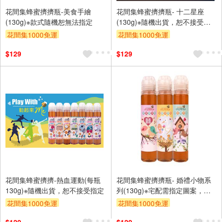
花間集蜂蜜擠擠瓶-美食手繪
花間集蜂蜜擠擠瓶- 十二星座
(130g)※款式隨機恕無法指定
(130g)※隨機出貨，恕不接受指
定
花間集1000免運
花間集1000免運
$129
$129
花間集蜂蜜擠擠-熱血運動(每瓶
花間集蜂蜜擠擠瓶- 婚禮小物系
130g)※隨機出貨，恕不接受指定
列(130g)※宅配需指定圖案，請
註記在備註欄
花間集1000免運
花間集1000免運