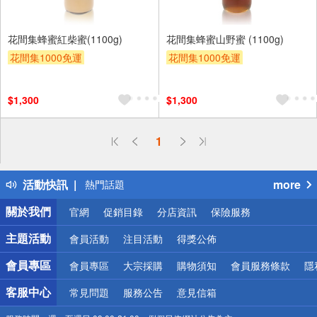
花間集蜂蜜紅柴蜜(1100g)
花間集蜂蜜山野蜜 (1100g)
花間集1000免運
花間集1000免運
$1,300
$1,300
偏遠地區配送
1
詐騙網頁！請小心！
得獎公告
活動快訊
more
熱門話題
銀行優惠
關於我們
官網
促銷目錄
分店資訊
保險服務
偏遠地區配送
詐騙網頁！請小心！
主題活動
會員活動
注目活動
得獎公佈
會員專區
會員專區
大宗採購
購物須知
會員服務條款
隱
客服中心
常見問題
服務公告
意見信箱