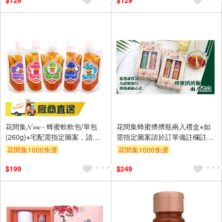
$129
$129
花間集𝓝𝓮𝔀 - 蜂蜜軟軟包/單包
花間集蜂蜜擠擠瓶兩入禮盒※如
(260g)※宅配需指定圖案，請註
需指定圖案請於訂單備註欄註
記在備註欄
記，如無特別指定，出貨將預設
花間集1000免運
花間集1000免運
為「豐衣足食圓滿幸福+天天開
心事事如願」
$199
$249