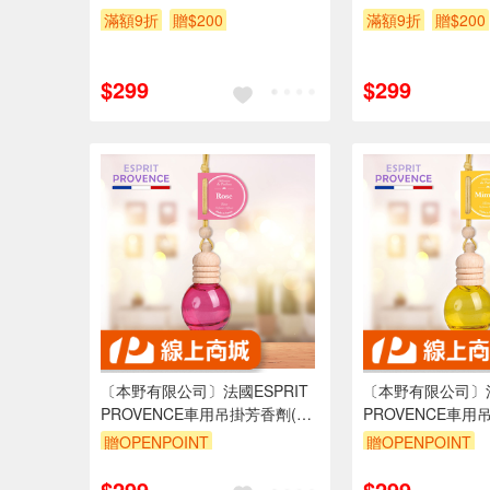
滿額9折
贈$200
滿額9折
贈$200
$299
$299
〔本野有限公司〕法國ESPRIT
〔本野有限公司〕法
PROVENCE車用吊掛芳香劑(柔
PROVENCE車用
和甜美玫瑰)10ml -1入
柔含羞草)10ml -1
贈OPENPOINT
贈OPENPOINT
$299
$299