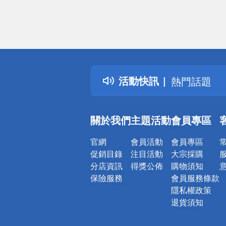
偏遠地區配
詐騙網頁！
得獎公告
活動快訊
熱門話題
銀行優惠
偏遠地區配
關於我們
主題活動
會員專區
詐騙網頁！
官網
會員活動
會員專區
促銷目錄
注目活動
大宗採購
分店資訊
得獎公佈
購物須知
保險服務
會員服務條款
隱私權政策
退貨須知