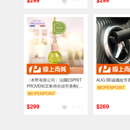
〔本野有限公司〕法國ESPRIT
AUG BE碳纖紋芳
PROVENCE車用吊掛芳香劑(清
贈OPENPOINT
新馬鞭草)10ml -1入
贈OPENPOINT
$299
$269