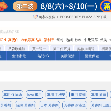
萬家福服務
PROSPERITY PLAZA APP下載
IGN
高蛋白
冷氣最高省萬
福利品
餅乾
泡麵
飲料
中元拜拜
義美
洋芋片
城
品牌旗艦館
買一送一
第二件五折
點數加碼送
檔期
泡
生活家電
熱門3C
美妝個清
嬰童保健
車用 保險絲
tevc 車用
車用 手機架
車用 接頭
車用 插頭
 芳香劑
除臭 芳香劑
日本 芳香劑
芳香劑 耐高溫
芳香劑 出風