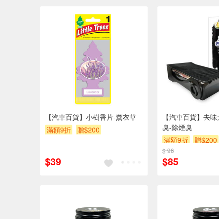
【汽車百貨】小樹香片-薰衣草
【汽車百貨】去味
臭-除煙臭
滿額9折
贈$200
滿額9折
贈$200
$ 96
$39
$85