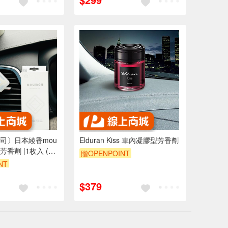
司〕日本綾香mou
Elduran Kiss 車內凝膠型芳香劑
芳香劑 |1枚入 (絲
贈OPENPOINT
NT
$379