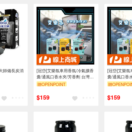
大師備長炭消
[冠岱]艾樂氛車用香氛/冷氣擴香
[冠岱]艾樂
囊/通風口香水夾/芳香劑 台灣製
囊/通風口香
造
造
贈OPENPOINT
贈OPENPOI
$159
$159