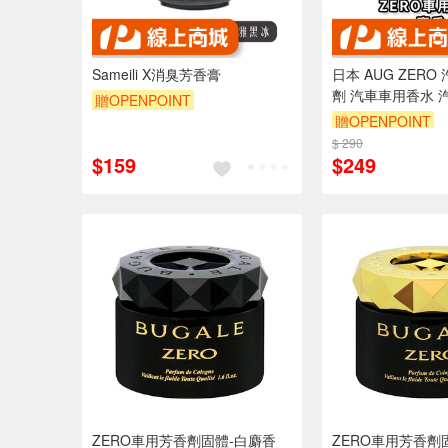
Sameili X消臭芳香膏
日本 AUG ZER
劑 汽車車用香水 
贈OPENPOINT
固體 麝香 L-46
贈OPENPOINT
$ 290
$159
$249
ZERO車用芳香劑固體-白麝香
ZERO車用芳香劑