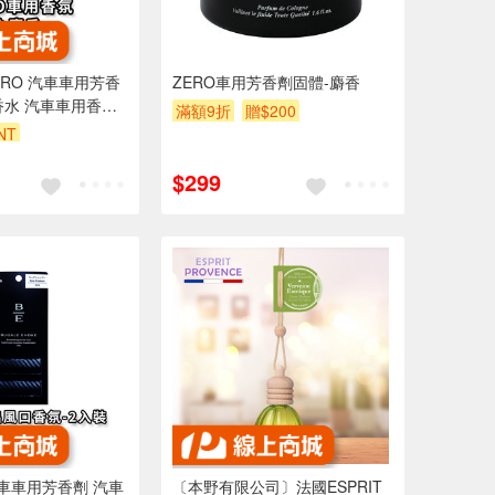
ZERO 汽車車用芳香
ZERO車用芳香劑固體-麝香
香水 汽車車用香氛/
滿額9折
贈$200
A-72
NT
$299
汽車車用芳香劑 汽車
〔本野有限公司〕法國ESPRIT