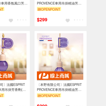
車車用香氛風口芳香
PROVENCE車用吊掛精油芳香
FR-18
劑(清新馬鞭草)10ml -1入
NT
贈OPENPOINT
$299
〕法國ESPRIT
〔本野有限公司〕法國ESPRIT
E車用吊掛芳香劑(放
PROVENCE車用吊掛精油芳香
0ml -1入
劑(放鬆舒緩薰衣草)10ml -1入
NT
贈OPENPOINT
$299