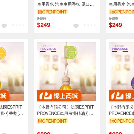
車用香水 汽車車用香氛 風口芳
車用香水 汽
香劑 皇家白麝香 FR-17
劑 曠野沐浴香 
贈OPENPOINT
贈OPENPOI
$ 299
$ 299
$249
$249
國ESPRIT
〔本野有限公司〕法國ESPRIT
〔本野有限公司
吊掛芳香劑(溫
PROVENCE車用吊掛精油芳香
PROVENC
入
劑(活力薄荷檸檬)10ml -1入
鬆舒緩薰衣草)1
贈OPENPOINT
贈OPENPOI
$299
$299