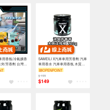
氛車用香氛/冷氣擴香
SAMEILI X汽車車用芳香劑 汽車
水夾/芳香劑 台灣製
車用香水 汽車車用香氛 木質淡
柑橘 S-01
NT
贈OPENPOINT
$ 199
$149