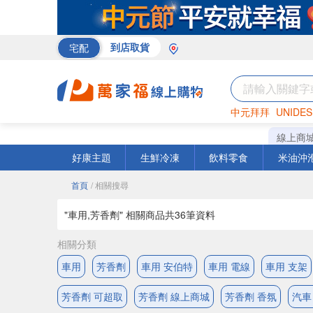
宅配
到店取貨
中元拜拜
UNIDES
巧克力
罐頭
海苔
線上商
好康主題
生鮮冷凍
飲料零食
米油沖
首頁
/ 相關搜尋
"車用,芳香劑" 相關商品共
36
筆資料
相關分類
車用
芳香劑
車用 安伯特
車用 電線
車用 支架
芳香劑 可超取
芳香劑 線上商城
芳香劑 香氛
汽車