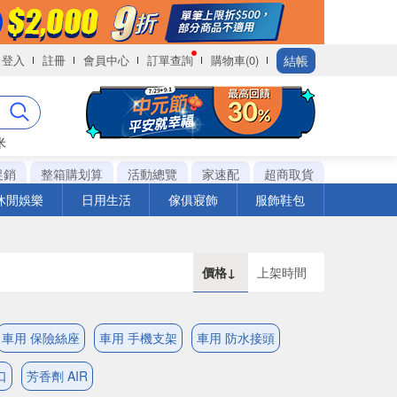
結帳
登入
註冊
會員中心
訂單查詢
購物車(0)
米
促銷
整箱購划算
活動總覽
家速配
超商取貨
休閒娛樂
日用生活
傢俱寢飾
服飾鞋包
價格↓
上架時間
車用 保險絲座
車用 手機支架
車用 防水接頭
口
芳香劑 AIR