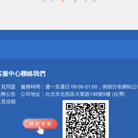
送
請小心！
送
客服中心
聯絡我們
請小心！
常見問題
服務時間：
週一至週日 09:00-21:00，例假日依網站
服務公告
公司地址：
台北市北投區大業路136號5樓 (台灣)
意見信箱