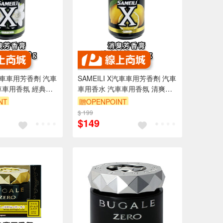
X汽車車用芳香劑 汽車
SAMEILI X汽車車用芳香劑 汽車
車車用香氛 經典梔
車用香水 汽車車用香氛 清爽檸
檬 X-14
NT
贈OPENPOINT
$ 199
$149