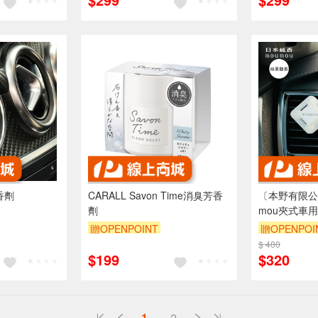
香劑
CARALL Savon Time消臭芳香
〔本野有限公
劑
mou夾式車用
柔馥香)-2入
贈OPENPOINT
贈OPENPOI
$ 400
$199
$320
1
2