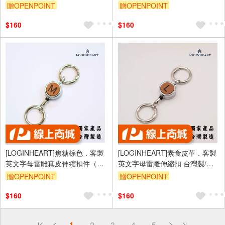
Z擇一）台灣製/雷射雕刻/證件伸
Z擇一）台灣製/雷射雕刻/證件伸
贈OPENPOINT
贈OPENPOINT
縮/鑰匙圈/高級皮革
縮/鑰匙圈/高級皮革
$160
$160
[LOGINHEART]焦糖棕色．客製
[LOGINHEART]素食皮革．客製
英文字母雷雕真皮伸縮扣件（A-
英文字母雷雕伸縮扣 台灣製/雷
Z擇一）台灣製/雷射雕刻/證件伸
射雕刻/證件伸縮/鑰匙圈 焦糖棕
贈OPENPOINT
贈OPENPOINT
縮/鑰匙圈/高級皮革
色 純素
$160
$160
偏遠地區配送
1
2
3
4
5