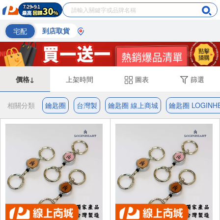
宅配
到店取貨
價格↓
上架時間
圖表
篩選
相關分類
鑰匙圈
台灣製
鑰匙圈 線上商城
鑰匙圈 LOGINH