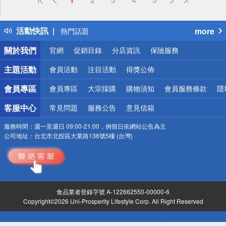
詐騙網頁！請小心！
得獎公告
活動快訊
more
熱門話題
銀行優惠
關於我們
官網
促銷目錄
分店資訊
保險服務
偏遠地區配送
詐騙網頁！請小心！
主題活動
會員活動
注目活動
得獎公佈
會員專區
會員專區
大宗採購
購物須知
會員服務條款
隱
客服中心
常見問題
服務公告
意見信箱
服務時間：
週一至週日 09:00-21:00，例假日依網站公告為主
公司地址：
台北市北投區大業路136號5樓 (台灣)
食品業者登錄字號 A-122662550-00000-6
Copyright©2026 Uni-Prosperity Lifestyle Corp. All Right Reserved