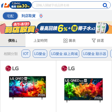
宅配
到店取貨
價格↓
上架時間
圖表
篩選
相關分類
IOT
LG樂金
LG樂金 線上商城
LG樂金 顯示器