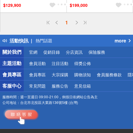
$129,900
$199,000
及使用6期以上分期0利率,需付
及使用6期以上分期0利率,需付
基本安裝運費)
基本安裝運費)
贈壁掛架
下單贈
贈壁掛架
下單贈
偏遠地區配送
1
詐騙網頁！請小心！
得獎公告
活動快訊
more
熱門話題
銀行優惠
關於我們
官網
促銷目錄
分店資訊
保險服務
偏遠地區配送
詐騙網頁！請小心！
主題活動
會員活動
注目活動
得獎公佈
會員專區
會員專區
大宗採購
購物須知
會員服務條款
隱
客服中心
常見問題
服務公告
意見信箱
服務時間：
週一至週日 09:00-21:00，例假日依網站公告為主
公司地址：
台北市北投區大業路136號5樓 (台灣)